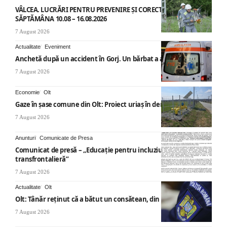
VÂLCEA. LUCRĂRI PENTRU PREVENIRE ȘI CORECTARE AVARII –
SĂPTĂMÂNA 10.08 – 16.08.2026
7 August 2026
Actualitate
Eveniment
Anchetă după un accident în Gorj. Un bărbat a ajuns la spital
7 August 2026
Economie
Olt
Gaze în șase comune din Olt: Proiect uriaș în derulare
7 August 2026
Anunturi
Comunicate de Presa
Comunicat de presă – „Educație pentru incluziune – O abordare
transfrontalieră”
7 August 2026
Actualitate
Olt
Olt: Tânăr reţinut că a bătut un consătean, din cauza muzicii
7 August 2026