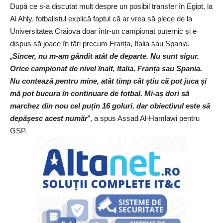
După ce s-a discutat mult despre un posibil transfer în Egipt, la
Al Ahly, fotbalistul explică faptul că ar vrea să plece de la
Universitatea Craiova doar într-un campionat puternic și e
dispus să joace în țări precum Franța, Italia sau Spania.
„
Sincer, nu m-am gândit atât de departe. Nu sunt sigur.
Orice campionat de nivel înalt, Italia, Franța sau Spania.
Nu contează pentru mine, atât timp cât știu că pot juca și
mă pot bucura în continuare de fotbal. Mi-aș dori să
marchez din nou cel puțin 16 goluri, dar obiectivul este să
depășesc acest număr
”, a spus Assad Al-Hamlawi pentru
GSP
.