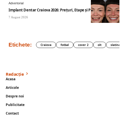
Advertorial
Implant Dentar Craiova 2026: Preţuri, Etape şi Plata în Rate
7 August 2026
Etichete:
Craiova
fotbal
cover 2
olt
slatina
Redacție
Acasa
Articole
Despre noi
Publicitate
Contact