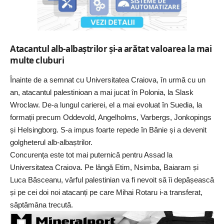
Atacantul alb-albaștrilor și-a arătat valoarea la mai
multe cluburi
Înainte de a semnat cu Universitatea Craiova, în urmă cu un
an, atacantul palestinioan a mai jucat în Polonia, la Slask
Wroclaw. De-a lungul carierei, el a mai evoluat în Suedia, la
formații precum Oddevold, Angelholms, Varbergs, Jonkopings
și Helsingborg. S-a impus foarte repede în Bănie și a devenit
golgheterul alb-albaștrilor.
Concurența este tot mai puternică pentru Assad la
Universitatea Craiova. Pe lângă Etim, Nsimba, Baiaram și
Luca Băsceanu, vârful palestinian va fi nevoit să îi depășească
și pe cei doi noi atacanți pe care Mihai Rotaru i-a transferat,
săptămâna trecută.