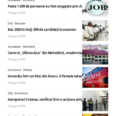
Actualitate
Mehedinți
Peste 1.300 de persoane au fost angajate prin AJOFM Mehedinți
8 August 2026
Dolj
Educație
Bac 2026 în Dolj: 899 de candidați la examen
8 August 2026
Actualitate
Mehedinți
Centrul „Sfânta Ana” din Mehedinți, modernizat
8 August 2026
Eveniment
Oltenia
Incendiu într-un bloc din Alunu. O femeie salvată
8 August 2026
Dolj
Eveniment
Aeroportul Craiova, verificat într-o acțiune amplă
8 August 2026