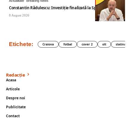
Actualitate
Breaking News
Constantin Rădulescu: Investiție finalizată la Spitalul Mihăești
8 August 2026
Etichete:
Craiova
fotbal
cover 2
olt
slatina
Redacție
Acasa
Articole
Despre noi
Publicitate
Contact