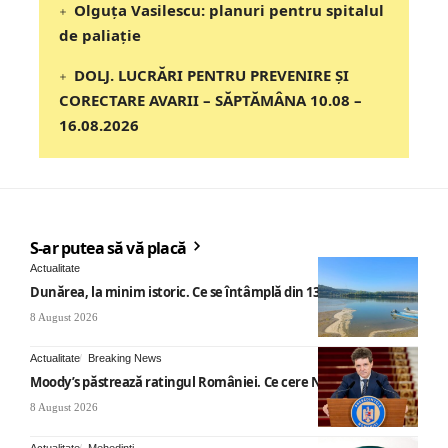
Olguța Vasilescu: planuri pentru spitalul
de paliație
DOLJ. LUCRĂRI PENTRU PREVENIRE ȘI
CORECTARE AVARII – SĂPTĂMÂNA 10.08 –
16.08.2026
S-ar putea să vă placă
Actualitate
Dunărea, la minim istoric. Ce se întâmplă din 13 august
8 August 2026
Actualitate
Breaking News
Moody’s păstrează ratingul României. Ce cere Nicușor Dan
8 August 2026