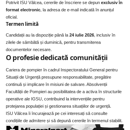
Potrivit ISU Vâlcea, cererile de înscriere se depun
exclusiv în
format electronic
, la adresa de e-mail indicată în anunțul
oficial.
Termen limită
Candidații au la dispoziție până la
24 iulie 2026
, inclusiv în
zilele de sâmbătă și duminică, pentru transmiterea
documentelor necesare.
O profesie dedicată comunității
Cariera de pompier în cadrul Inspectoratului General pentru
Situații de Urgență presupune responsabilitate, pregătire
continuă și implicare în misiuni de salvare. Absolvenții
Facultății de Pompieri au posibilitatea de a activa în structurile
operative ale IGSU, contribuind la intervențiile pentru
protejarea populației și gestionarea situațiilor de urgență.
ISU Vâlcea îi încurajează pe cei interesați să consulte
condițiile de admitere și să depună cererile în termenul stabilit.