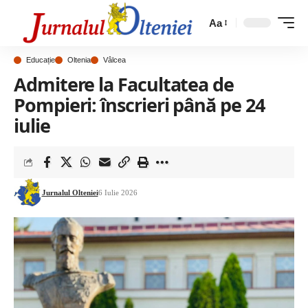
Aa
Educație
Oltenia
Vâlcea
Admitere la Facultatea de
Pompieri: înscrieri până pe 24
iulie
Jurnalul Olteniei
6 Iulie 2026