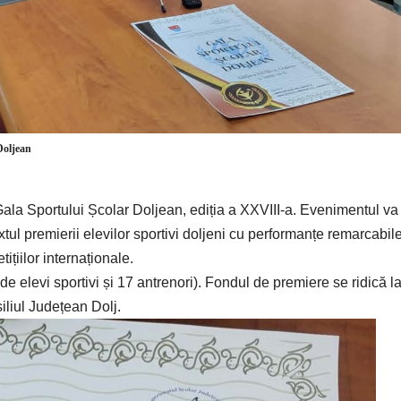
 Doljean
la Sportului Școlar Doljean, ediția a XXVIII-a. Evenimentul va
xtul premierii elevilor sportivi doljeni cu performanțe remarcabil
țiilor internaționale.
2 de elevi sportivi și 17 antrenori). Fondul de premiere se ridică l
iliul Județean Dolj.