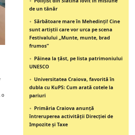
Polițist din Slatina lovit în misiune
de un tânăr
Sărbătoare mare în Mehedinți! Cine
sunt artiștii care vor urca pe scena
Festivalului „Munte, munte, brad
frumos”
Pâinea la țăst, pe lista patrimoniului
UNESCO
Universitatea Craiova, favorită în
e
dubla cu KuPS: Cum arată cotele la
pariuri
a o
Primăria Craiova anunță
întreruperea activității Direcției de
Impozite și Taxe