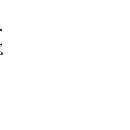
i
i
ia