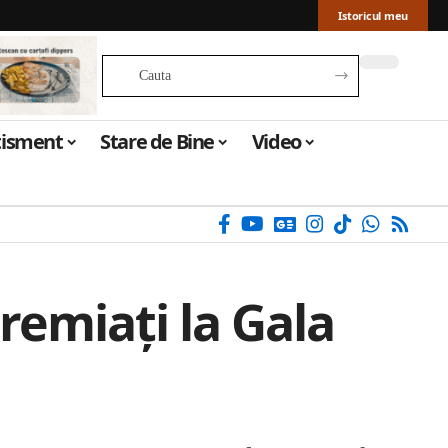
Istoricul meu
tisment
Stare de Bine
Video
premiați la Gala