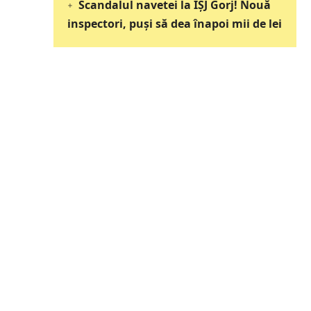
Scandalul navetei la IȘJ Gorj! Nouă
inspectori, puși să dea înapoi mii de lei