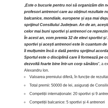
„
Este o bucurie pentru noi să organizăm din nou
profesori antrenori care au obținut rezultate no
balcanice, mondiale, europene și așa mai depart
sprijinul Consiliului Județean. An de an, aceștia
celor mai buni sportivi și antrenori ce reprezin
În acest an, vom premia 32 de elevi sportivi și
sportivi și acești antrenori este în cuantum de
îi mulțumim încă o dată pentru sprijinul acord
Sportul este o disciplină care îi formează pe c
dezvoltă foarte bine într-un corp sănătos
”, a 
Alexandru Ion.
Valoarea premiului diferă, în funcție de rezultat
Total premii: 50000 de lei, asigurați de Consil
Competiții internaționale: 20 sportivi și 9 antre
Competiții balcanice: 5 sportivi și 4 antrenori