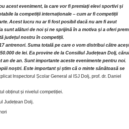
 acest eveniment, la care vor fi premiați elevi sportivi și
tabile la competiții internaționale – cum ar fi competiții
e. Acest lucru nu ar fi fost posibil dacă nu am fi avut
 sunt alături de noi și ne sprijină în a motiva și a oferi premi
tă județul nostru în competiții.
 17 antrenori. Suma totală pe care o vom distribui către aceșt
 50.000 de lei. Ea provine de la Consiliul Județean Dolj, căru
at an de an. Sunt importante aceste evenimente pentru noi.
opiii noștri. Este important și știm că o minte sănătoasă se
explicat Inspectorul Școlar General al
ISJ Dolj
, prof. dr. Daniel
ul obținut și nivelul competiției.
iul Județean Dolj.
nori