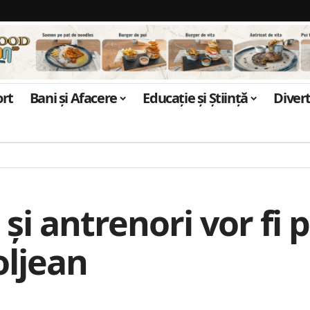
ort
Bani și Afacere
Educație și Știință
Diver
 și antrenori vor fi 
oljean