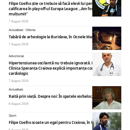
Filipe Coelho știe ce trebuie să facă elevii lui pentru a obține
calificarea în play-off-ul Europa League: „Am fost foarte
mulțumit”
7 August 2026
Actualitate
Oltenia
Tabără de arheologie la Buridava, în Ocnele Mari
7 August 2026
Advertorial
Hipertensiunea oscilantă nu trebuie ignorată. Medicii de la
Clinica Speranța Craiova explică importanța consultului
cardiologic
7 August 2026
Actualitate
Raită prin viață. Despre noi: În spatele vorbelor, „nemicuri”
6 August 2026
Sport
Filipe Coelho scoate un egal pentru Craiova, în Finlanda
6 August 2026