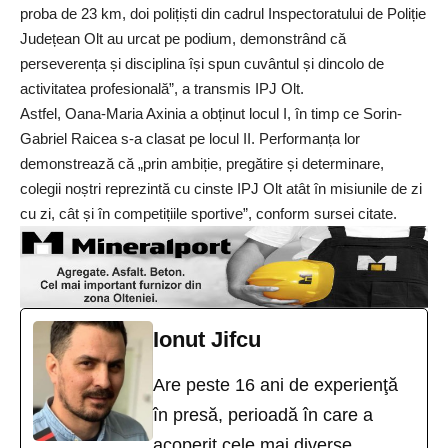
proba de 23 km, doi polițiști din cadrul Inspectoratului de Poliție
Județean Olt au urcat pe podium, demonstrând că
perseverența și disciplina își spun cuvântul și dincolo de
activitatea profesională”, a transmis IPJ Olt.
Astfel, Oana-Maria Axinia a obținut locul I, în timp ce Sorin-
Gabriel Raicea s-a clasat pe locul II. Performanța lor
demonstrează că „prin ambiție, pregătire și determinare,
colegii noștri reprezintă cu cinste IPJ Olt atât în misiunile de zi
cu zi, cât și în competițiile sportive”, conform sursei citate.
Ionut Jifcu
Are peste 16 ani de experienţă
în presă, perioadă în care a
acoperit cele mai diverse