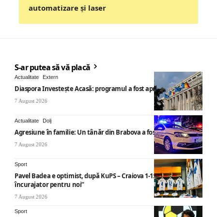
automatizare și laser
S-ar putea să vă placă
Actualitate
Extern
Diaspora Investește Acasă: programul a fost aprobat
7 August 2026
Actualitate
Dolj
Agresiune în familie: Un tânăr din Brabova a fost arestat
7 August 2026
Sport
Pavel Badea e optimist, după KuPS – Craiova 1-1: „Un rezultat
încurajator pentru noi”
7 August 2026
Sport