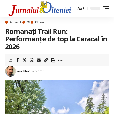
Aa
Actualitate
Olt
Oltenia
Romanați Trail Run:
Performanțe de top la Caracal în
2026
Ionut Jifcu
7 Iunie 2026