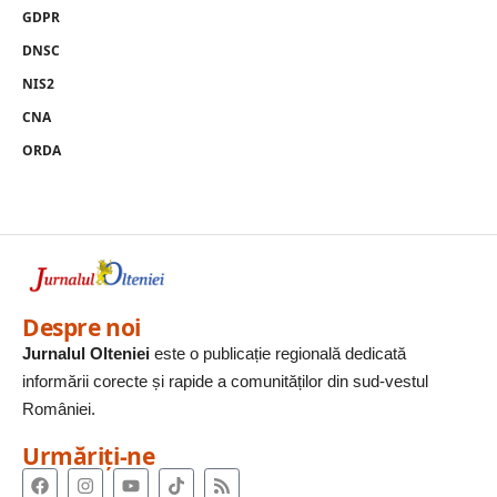
GDPR
DNSC
NIS2
CNA
ORDA
Despre noi
Jurnalul Olteniei
este o publicație regională dedicată
informării corecte și rapide a comunităților din sud-vestul
României.
Urmăriți-ne