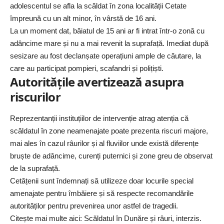
adolescentul se afla la scăldat în zona localității Cetate
împreună cu un alt minor, în vârstă de 16 ani.
La un moment dat, băiatul de 15 ani ar fi intrat într-o zonă cu
adâncime mare și nu a mai revenit la suprafață. Imediat după
sesizare au fost declanșate operațiuni ample de căutare, la
care au participat pompieri, scafandri și polițiști.
Autoritățile avertizează asupra
riscurilor
Reprezentanții instituțiilor de intervenție atrag atenția că
scăldatul în zone neamenajate poate prezenta riscuri majore,
mai ales în cazul râurilor și al fluviilor unde există diferențe
bruște de adâncime, curenți puternici și zone greu de observat
de la suprafață.
Cetățenii sunt îndemnați să utilizeze doar locurile special
amenajate pentru îmbăiere și să respecte recomandările
autorităților pentru prevenirea unor astfel de tragedii.
Citește mai multe aici:
Scăldatul în Dunăre și râuri, interzis.