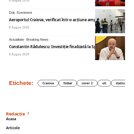
8 August 2026
Dolj
Eveniment
Aeroportul Craiova, verificat într-o acțiune amplă
8 August 2026
Actualitate
Breaking News
Constantin Rădulescu: Investiție finalizată la Spitalul Mihăești
8 August 2026
Etichete:
Craiova
fotbal
cover 2
olt
slatina
Redacție
Acasa
Articole