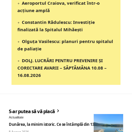
Aeroportul Craiova, verificat într-o
acțiune amplă
Constantin Rădulescu: Investiție
finalizată la Spitalul Mihăești
Olguța Vasilescu: planuri pentru spitalul
de paliație
DOLJ. LUCRĂRI PENTRU PREVENIRE ȘI
CORECTARE AVARII – SĂPTĂMÂNA 10.08 –
16.08.2026
S-ar putea să vă placă
Actualitate
Dunărea, la minim istoric. Ce se întâmplă din 13 august
8 August 2026