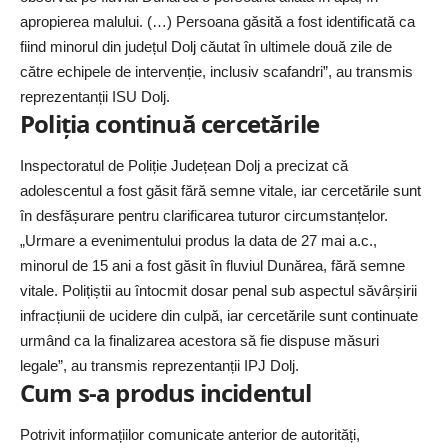
apropierea malului. (…) Persoana găsită a fost identificată ca
fiind minorul din județul Dolj căutat în ultimele două zile de
către echipele de intervenție, inclusiv scafandri”, au transmis
reprezentanții
ISU Dolj
.
Poliția continuă cercetările
Inspectoratul de Poliție Județean Dolj a precizat că
adolescentul a fost găsit fără semne vitale, iar cercetările sunt
în desfășurare pentru clarificarea tuturor circumstanțelor.
„Urmare a evenimentului produs la data de 27 mai a.c.,
minorul de 15 ani a fost găsit în fluviul Dunărea, fără semne
vitale. Polițiștii au întocmit dosar penal sub aspectul săvârșirii
infracțiunii de ucidere din culpă, iar cercetările sunt continuate
urmând ca la finalizarea acestora să fie dispuse măsuri
legale”, au transmis reprezentanții IPJ Dolj.
Cum s-a produs incidentul
Potrivit informațiilor comunicate
anterior
de autorități,