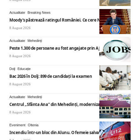
Actualitate
Breaking News
Moody’s păstrează ratingul României. Ce cere Nicușor Dan
8 August 2026
Actualitate
Mehedinți
Peste 1.300 de persoane au fost angajate prin AJOFM Mehedinți
8 August 2026
Dolj
Educație
Bac 2026 în Dolj: 899 de candidați la examen
8 August 2026
Actualitate
Mehedinți
Centrul „Sfânta Ana” din Mehedinți, modernizat
8 August 2026
Eveniment
Oltenia
Incendiu într-un bloc din Alunu. O femeie salvată