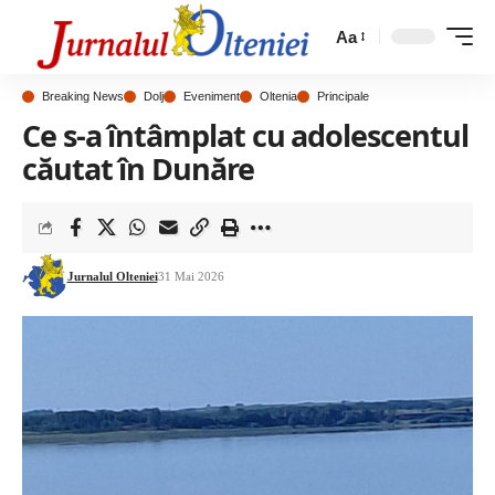
Aa
Breaking News
Dolj
Eveniment
Oltenia
Principale
Ce s-a întâmplat cu adolescentul
căutat în Dunăre
Jurnalul Olteniei
31 Mai 2026