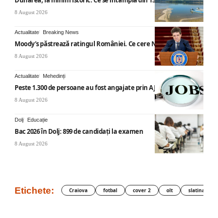
8 August 2026
Actualitate
Breaking News
Moody’s păstrează ratingul României. Ce cere Nicușor Dan
8 August 2026
Actualitate
Mehedinți
Peste 1.300 de persoane au fost angajate prin AJOFM Mehedinți
8 August 2026
Dolj
Educație
Bac 2026 în Dolj: 899 de candidați la examen
8 August 2026
Etichete:
Craiova
fotbal
cover 2
olt
slatina