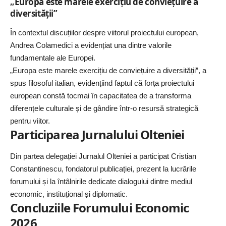
„Europa este marele exercițiu de conviețuire a
diversității”
În contextul discuțiilor despre viitorul proiectului european,
Andrea Colamedici a evidențiat una dintre valorile
fundamentale ale Europei.
„Europa este marele exercițiu de conviețuire a diversității”, a
spus filosoful italian, evidențiind faptul că forța proiectului
european constă tocmai în capacitatea de a transforma
diferențele culturale și de gândire într-o resursă strategică
pentru viitor.
Participarea Jurnalului Olteniei
Din partea delegației
Jurnalul Olteniei
a participat Cristian
Constantinescu, fondatorul publicației, prezent la lucrările
forumului și la întâlnirile dedicate dialogului dintre mediul
economic, instituțional și diplomatic.
Concluziile Forumului Economic
2026