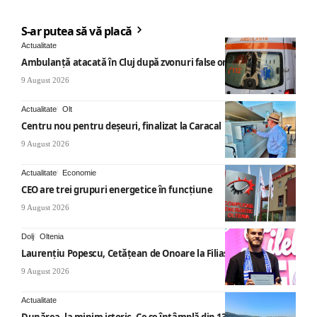
S-ar putea să vă placă
Actualitate
Ambulanță atacată în Cluj după zvonuri false online
9 August 2026
Actualitate
Olt
Centru nou pentru deșeuri, finalizat la Caracal
9 August 2026
Actualitate
Economie
CEO are trei grupuri energetice în funcțiune
9 August 2026
Dolj
Oltenia
Laurențiu Popescu, Cetățean de Onoare la Filiași
9 August 2026
Actualitate
Dunărea, la minim istoric. Ce se întâmplă din 13 august