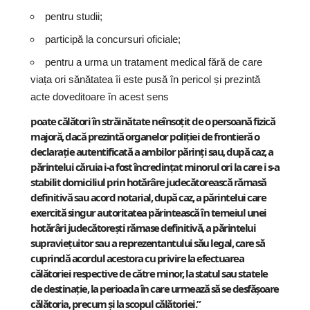
pentru studii;
participă la concursuri oficiale;
pentru a urma un tratament medical fără de care
viața ori sănătatea îi este pusă în pericol și prezintă
acte doveditoare în acest sens
poate călători în străinătate neînsoțit de o persoană fizică
majoră, dacă prezintă organelor poliției de frontieră o
declarație
autentificată a ambilor părinți sau, după caz, a
părintelui căruia i-a fost în
credințat minorul ori la care i s-a
stabilit domiciliul prin hotărâre judecătore
ască rămasă
definitivă sau acord notarial, după caz, a părintelui care
exercită singur autoritatea părintească în temeiul unei
hotărâri judecătorești rămase definitivă, a părintelui
supraviețuitor sau a reprezentantului său legal, care să
cuprindă acordul acestora cu privire la efectuarea
călătoriei respective de către minor, la statul sau statele
de destinație, la perioada în care urmează să se desfășoare
călătoria, precum și la scopul călător
iei.”