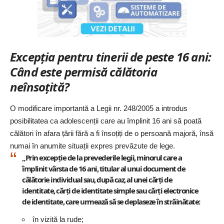
Excepția pentru tinerii de peste 16 ani:
Când este permisă călătoria
neînsoțită?
O modificare importantă a Legii nr. 248/2005 a introdus
posibilitatea ca adolescenții care au împlinit 16 ani să poată
călători în afara țării fără a fi însoțiți de o persoană majoră, însă
numai în anumite situații expres prevăzute de lege.
„Prin excepție de la prevederile legii, minorul care a
împlinit vârsta de 16 ani, titular al unui document de
călătorie individual sau, după caz, al unei cărți de
identitate, cărți de identitate simple sau cărți electronice
de identitate, care urmează să se deplaseze în străinătate:
în vizită la rude;