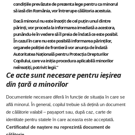
condițiile prevăzute de prezenta lege pentru ca minorul
să iasă din România, vor întrerupe călătoria acestui
a.
Dacă minorul nu este însoțit de cel puțin unul dintre
părinți, vor proceda la informarea imediată a acestora,
punându-le în vedere să îl preia de îndată ce este posibil.
În cazul în care nu este posibilă informare
a părinților,
organele poliției de frontieră vor anunța de îndată
Autoritatea Națională pentru Protecția Drepturilor
Copilului, care
va iniția procedura aplicabilă minorilor
neînsoțiți, potrivit legi
i.”
Ce acte sunt necesare pentru ieșirea
din țară a minorilor
Documentele necesare diferă în funcție de situația în care se
află minorul. În general, copilul trebuie să dețină un document
de călătorie valabil – pașaport sau, după caz, carte de
identitate pentru statele în care aceasta este acceptată.
Certificatul de naștere nu reprezintă document de
călătorie.