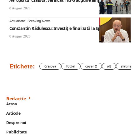
Aeroportul Craiova, verificat într-o acțiune amplă
8 August 2026
Actualitate
Breaking News
Constantin Rădulescu: Investiție finalizată la Spitalul Mihăești
8 August 2026
Etichete:
Craiova
fotbal
cover 2
olt
slatina
Redacție
Acasa
Articole
Despre noi
Publicitate