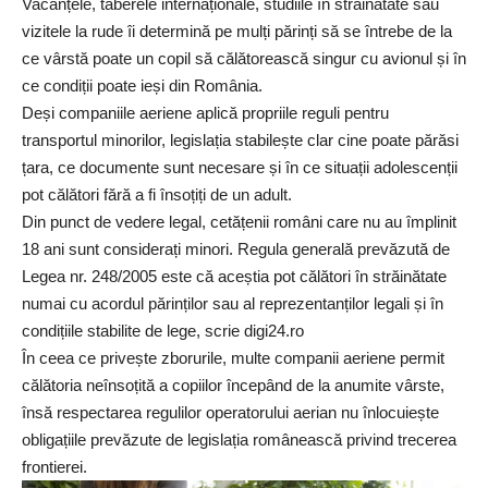
Vacanțele, taberele internaționale, studiile în străinătate sau
vizitele la rude îi determină pe mulți părinți să se întrebe de la
ce vârstă poate un copil să călătorească singur cu avionul și în
ce condiții poate ieși din România.
Deși companiile aeriene aplică propriile reguli pentru
transportul minorilor, legislația stabilește clar cine poate părăsi
țara, ce documente sunt necesare și în ce situații adolescenții
pot călători fără a fi însoțiți de un adult.
Din punct de vedere legal, cetățenii români care nu au împlinit
18 ani sunt considerați minori. Regula generală prevăzută de
Legea nr. 248/2005 este că aceștia pot călători în străinătate
numai cu acordul părinților sau al reprezentanților legali și în
condițiile stabilite de lege, scrie digi24.ro
În ceea ce privește zborurile, multe companii aeriene permit
călătoria neînsoțită a copiilor începând de la anumite vârste,
însă respectarea regulilor operatorului aerian nu înlocuiește
obligațiile prevăzute de legislația românească privind trecerea
frontierei.