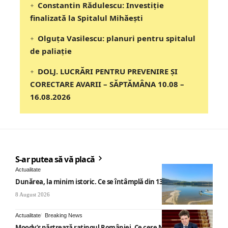
Constantin Rădulescu: Investiție
finalizată la Spitalul Mihăești
Olguța Vasilescu: planuri pentru spitalul
de paliație
DOLJ. LUCRĂRI PENTRU PREVENIRE ȘI
CORECTARE AVARII – SĂPTĂMÂNA 10.08 –
16.08.2026
S-ar putea să vă placă
Actualitate
Dunărea, la minim istoric. Ce se întâmplă din 13 august
8 August 2026
Actualitate
Breaking News
Moody’s păstrează ratingul României. Ce cere Nicușor Dan