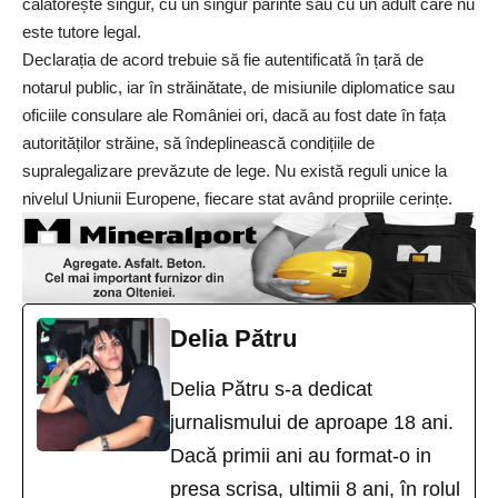
călătorește singur, cu un singur părinte sau cu un adult care nu
este tutore legal.
Declarația de acord trebuie să fie autentificată în țară de
notarul public, iar în străinătate, de misiunile diplomatice sau
oficiile consulare ale României ori, dacă au fost date în fața
autorităților străine, să îndeplinească condițiile de
supralegalizare prevăzute de lege.
Nu există reguli unice la
nivelul Uniunii Europene, fiecare stat având propriile cerințe.
Delia Pătru
Delia Pătru s-a dedicat
jurnalismului de aproape 18 ani.
Dacă primii ani au format-o in
presa scrisa, ultimii 8 ani, în rolul