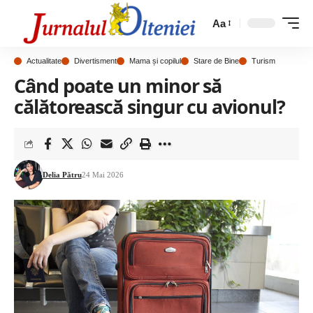
Aa
Actualitate
Divertisment
Mama și copilul
Stare de Bine
Turism
Când poate un minor să
călătorească singur cu avionul?
Delia Pătru
24 Mai 2026