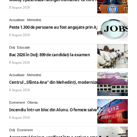
8 August 2026
Actualitate
Mehedinți
Peste 1.300 de persoane au fost angajate prin AJOFM Mehedinți
8 August 2026
Dolj
Educație
Bac 2026 în Dolj: 899 de candidați la examen
8 August 2026
Actualitate
Mehedinți
Centrul „Sfânta Ana” din Mehedinți, modernizat
8 August 2026
Eveniment
Oltenia
Incendiu într-un bloc din Alunu. O femeie salvată
8 August 2026
Dolj
Eveniment