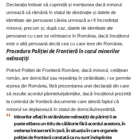
Declarația trebuie să cuprindă și mențiunea dacă minorul
urmează să rămână în statul de destinație și datele de
identitate ale persoanei căreia urmează a-i fi încredințat
minorul, precum și, după caz, datele de identitate ale
persoanei cu care se reîntoa
rce în România, dacă însoțitorul
este o altă persoană decât cea cu care iese din
România.
Procedura Poliției de Frontieră în cazul minorilor
neînsoțiți
Potrivit
Poliției de Frontieră Române
, dacă minorul, cetățean
român, are domiciliul sau reședința în străinătate, i se permite
ieșirea din România, fără prezentarea unei declarații din care
să rezulte acordul părintelui/părinților, dacă însoțitorul prezintă
la controlul de frontieră documente care atestă faptul că
minorul se deplasează în statul de domiciliu/reședință.
Minorilor aflați în străinătate neînsoțiți de părinți li se
poate elibera un titlu de călătorie fără acordul acestora, în
vederea întoarcerii în țară. În situația în care organele
poliției de frontieră constată ca nu sunt îndeplinite