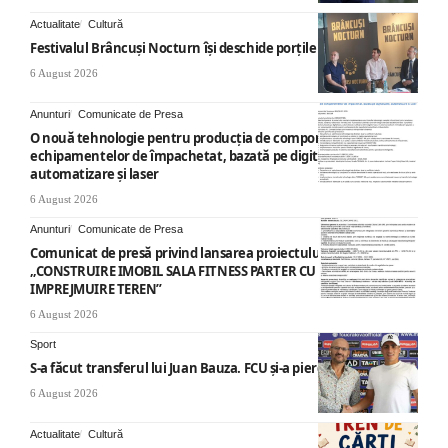
Actualitate
Cultură
Festivalul Brâncuși Nocturn își deschide porțile la Târgu Jiu
6 August 2026
Anunturi
Comunicate de Presa
O nouă tehnologie pentru producția de componente ale
echipamentelor de împachetat, bazată pe digitalizare,
automatizare și laser
6 August 2026
Anunturi
Comunicate de Presa
Comunicat de presă privind lansarea proiectului cu titlul
„CONSTRUIRE IMOBIL SALA FITNESS PARTER CU SUPANTA SI
IMPREJMUIRE TEREN”
6 August 2026
Sport
S-a făcut transferul lui Juan Bauza. FCU și-a pierdut vedeta
6 August 2026
Actualitate
Cultură