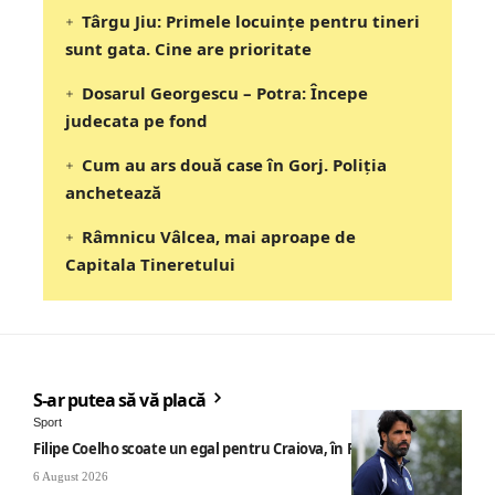
Târgu Jiu: Primele locuințe pentru tineri
sunt gata. Cine are prioritate
Dosarul Georgescu – Potra: Începe
judecata pe fond
Cum au ars două case în Gorj. Poliția
anchetează
Râmnicu Vâlcea, mai aproape de
Capitala Tineretului
S-ar putea să vă placă
Sport
Filipe Coelho scoate un egal pentru Craiova, în Finlanda
6 August 2026