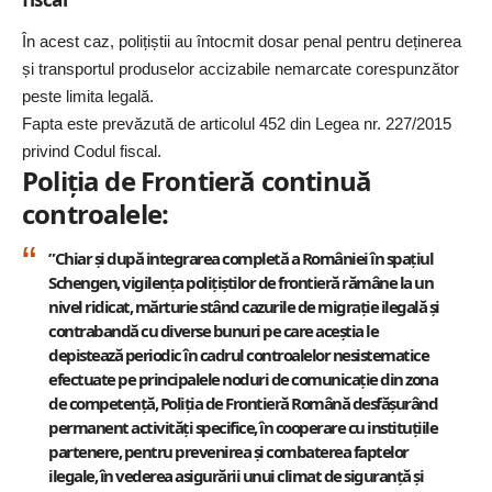
În acest caz, polițiștii au întocmit dosar penal pentru deținerea
și transportul produselor accizabile nemarcate corespunzător
peste limita legală.
Fapta este prevăzută de articolul 452 din Legea nr. 227/2015
privind Codul fiscal.
Poliția de Frontieră continuă
controalele:
”Chiar și după integrarea completă a României în spațiul
Schengen, vigilența polițiștilor de frontieră rămâne la un
nivel ridicat, mărturie stând cazurile de migrație ilegală și
contrabandă cu diverse bunuri pe care aceștia le
depistează periodic în cadrul controalelor nesistematice
efectuate pe principalele noduri de comunicație din zona
de competență, Poliția de Frontieră Română desfășurând
permanent activități specifice, în cooperare cu instituțiile
partenere, pentru prevenirea și combaterea faptelor
ilegale, în vederea asigurării unui climat de siguranță și