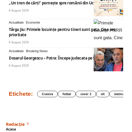
„Un tren de cărți” pornește spre românii din Ucraina
6 August 2026
Actualitate
Economie
Târgu Jiu: Primele locuințe pentru tineri sunt gata. Cine are
prioritate
6 August 2026
Actualitate
Breaking News
Dosarul Georgescu – Potra: Începe judecata pe fond
6 August 2026
Etichete:
Craiova
fotbal
cover 2
olt
slatina
Redacție
Acasa