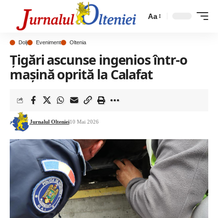
Aa
Dolj
Eveniment
Oltenia
Țigări ascunse ingenios într-o
mașină oprită la Calafat
Jurnalul Olteniei
10 Mai 2026