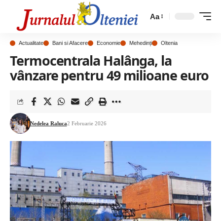
Aa
Actualitate
Bani si Afacere
Economie
Mehedinți
Oltenia
Termocentrala Halânga, la
vânzare pentru 49 milioane euro
Nedelea Raluca
2 Februarie 2026