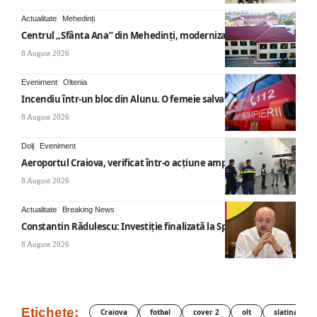
Actualitate
Mehedinți
Centrul „Sfânta Ana” din Mehedinți, modernizat
8 August 2026
Eveniment
Oltenia
Incendiu într-un bloc din Alunu. O femeie salvată
8 August 2026
Dolj
Eveniment
Aeroportul Craiova, verificat într-o acțiune amplă
8 August 2026
Actualitate
Breaking News
Constantin Rădulescu: Investiție finalizată la Spitalul Mihăești
8 August 2026
Etichete:
Craiova
fotbal
cover 2
olt
slatina