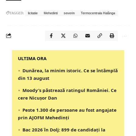
TAGGED:
licitatie
Mehedinti
severin
Termocentrala Halânga
‎‎‎‎‎‎‎ULTIMA ORA
Dunărea, la minim istoric. Ce se întâmplă
din 13 august
Moody’s păstrează ratingul României. Ce
cere Nicușor Dan
Peste 1.300 de persoane au fost angajate
prin AJOFM Mehedinți
Bac 2026 în Dolj: 899 de candidați la