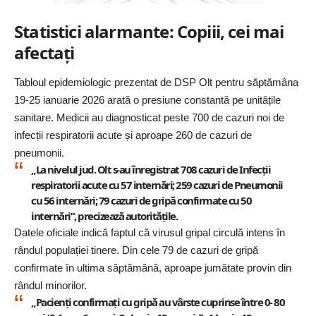
Statistici alarmante: Copiii, cei mai
afectați
Tabloul epidemiologic prezentat de DSP Olt pentru săptămâna
19-25 ianuarie 2026 arată o presiune constantă pe unitățile
sanitare. Medicii au diagnosticat peste 700 de cazuri noi de
infecții respiratorii acute și aproape 260 de cazuri de
pneumonii.
„La nivelul jud. Olt s-au înregistrat 708 cazuri de Infecții
respiratorii acute cu 57 internări; 259 cazuri de Pneumonii
cu 56 internări; 79 cazuri de gripă confirmate cu 50
internări”, precizează autoritățile.
Datele oficiale indică faptul că virusul gripal circulă intens în
rândul populației tinere. Din cele 79 de cazuri de gripă
confirmate în ultima săptămână, aproape jumătate provin din
rândul minorilor.
„Pacienți confirmați cu gripă au vârste cuprinse între 0- 80