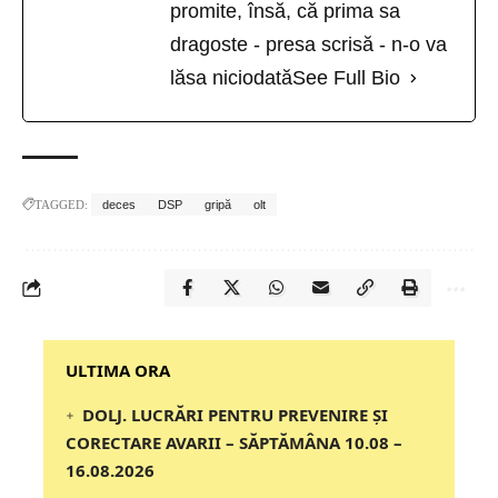
promite, însă, că prima sa
dragoste - presa scrisă - n-o va
lăsa niciodată
See Full Bio
TAGGED:
deces
DSP
gripă
olt
‎‎‎‎‎‎‎ULTIMA ORA
DOLJ. LUCRĂRI PENTRU PREVENIRE ȘI
CORECTARE AVARII – SĂPTĂMÂNA 10.08 –
16.08.2026