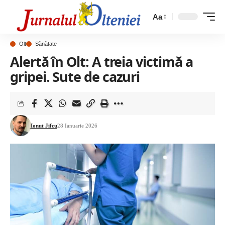
Aa
Olt
Sănătate
Alertă în Olt: A treia victimă a
gripei. Sute de cazuri
Ionut Jifcu
28 Ianuarie 2026