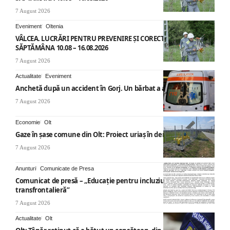
7 August 2026
Eveniment
Oltenia
VÂLCEA. LUCRĂRI PENTRU PREVENIRE ȘI CORECTARE AVARII –
SĂPTĂMÂNA 10.08 – 16.08.2026
7 August 2026
Actualitate
Eveniment
Anchetă după un accident în Gorj. Un bărbat a ajuns la spital
7 August 2026
Economie
Olt
Gaze în șase comune din Olt: Proiect uriaș în derulare
7 August 2026
Anunturi
Comunicate de Presa
Comunicat de presă – „Educație pentru incluziune – O abordare
transfrontalieră”
7 August 2026
Actualitate
Olt