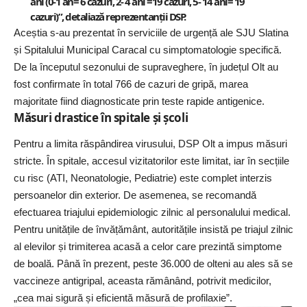
ani (0-1 an= 6 cazuri, 2- 4 ani =19 cazuri, 5- 14 ani= 19
cazuri)”, detaliază reprezentanții DSP.
Aceștia s-au prezentat în serviciile de urgență ale SJU Slatina
și Spitalului Municipal Caracal cu simptomatologie specifică.
De la începutul sezonului de supraveghere, în județul Olt au
fost confirmate în total 766 de cazuri de gripă, marea
majoritate fiind diagnosticate prin teste rapide antigenice.
Măsuri drastice în spitale și școli
Pentru a limita răspândirea virusului, DSP Olt a impus măsuri
stricte. În spitale, accesul vizitatorilor este limitat, iar în secțiile
cu risc (ATI, Neonatologie, Pediatrie) este complet interzis
persoanelor din exterior. De asemenea, se recomandă
efectuarea triajului epidemiologic zilnic al personalului medical.
Pentru unitățile de învățământ, autoritățile insistă pe triajul zilnic
al elevilor și trimiterea acasă a celor care prezintă simptome
de boală. Până în prezent, peste 36.000 de olteni au ales să se
vaccineze antigripal, aceasta rămânând, potrivit medicilor,
„cea mai sigură și eficientă măsură de profilaxie”.