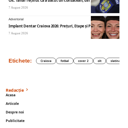
Olt: Tânăr reţinut că a bătut un consătean, din cauza muzicii
7 August 2026
Advertorial
Implant Dentar Craiova 2026: Preţuri, Etape şi Plata în Rate
7 August 2026
Etichete:
Craiova
fotbal
cover 2
olt
slatina
Redacție
Acasa
Articole
Despre noi
Publicitate