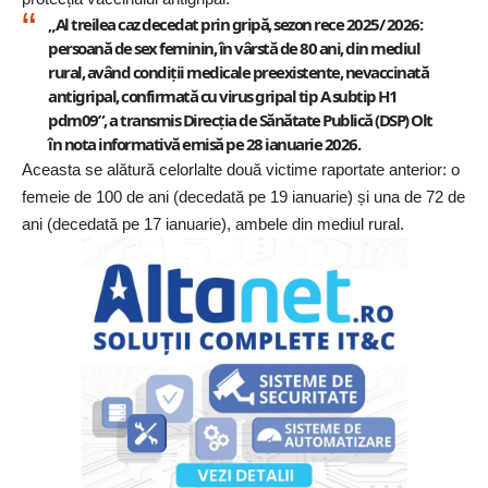
„Al treilea caz decedat prin gripă, sezon rece 2025/ 2026:
persoană de sex feminin, în vârstă de 80 ani, din mediul
rural, având condiții medicale preexistente, nevaccinată
antigripal, confirmată cu virus gripal tip A subtip H1
pdm09”, a transmis Direcția de Sănătate Publică (
DSP
) Olt
în nota informativă emisă pe 28 ianuarie 2026.
Aceasta se alătură celorlalte două victime raportate anterior: o
femeie de 100 de ani (decedată pe 19 ianuarie) și una de 72 de
ani (decedată pe 17 ianuarie), ambele din mediul rural.