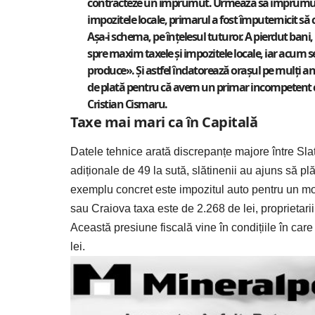
contracteze un împrumut. Urmează să împrumute or
impozitele locale, primarul a fost împuternicit să 
Așa-i schema, pe înțelesul tuturor. A pierdut bani, 
spre maxim taxele și impozitele locale, iar acum s
produce». Și astfel îndatorează orașul pe mulți ani
de plată pentru că avem un primar incompetent c
Cristian Cismaru.
Taxe mai mari ca în Capitală
Datele tehnice arată discrepanțe majore între Slati
adiționale de 49 la sută, slătinenii au ajuns să 
exemplu concret este impozitul auto pentru un mo
sau Craiova taxa este de 2.268 de lei, proprietarii
Această presiune fiscală vine în condițiile în ca
lei.