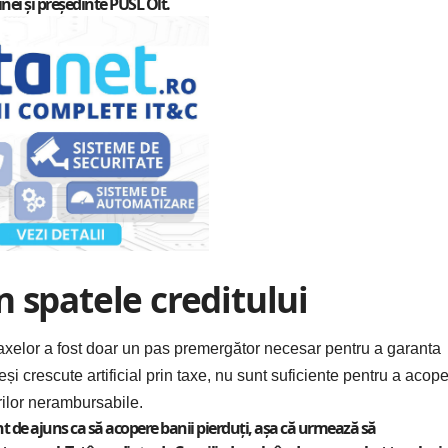
inei și președinte PUSL Olt.
 spatele creditului
 taxelor a fost doar un pas premergător necesar pentru a garanta
eși crescute artificial prin taxe, nu sunt suficiente pentru a acope
rilor nerambursabile.
 de ajuns ca să acopere banii pierduți, așa că urmează să