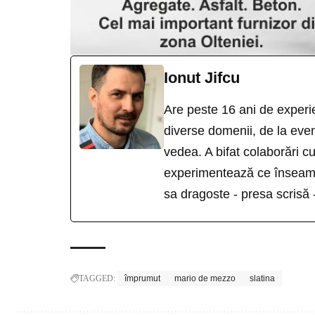
Ionut Jifcu
Are peste 16 ani de experie
diverse domenii, de la eveni
vedea. A bifat colaborări 
experimentează ce înseamn
sa dragoste - presa scrisă 
TAGGED:
împrumut
mario de mezzo
slatina