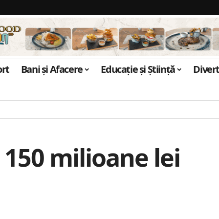
ort
Bani și Afacere
Educație și Știință
Diver
e 150 milioane lei