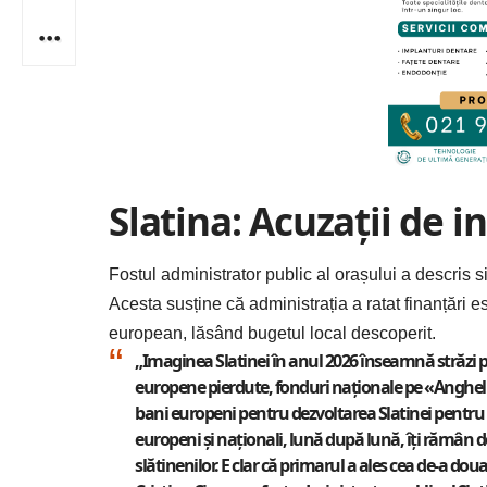
Slatina: Acuzații de 
Fostul administrator public al orașului a descris s
Acesta susține că administrația a ratat finanțări e
european, lăsând bugetul local descoperit.
„Imaginea
Slatinei
în anul 2026 înseamnă străzi pl
europene pierdute, fonduri naționale pe «Anghel Sa
bani europeni pentru dezvoltarea Slatinei pentru ur
europeni și naționali, lună după lună, îți rămân dou
slătinenilor. E clar că primarul a ales cea de-a dou