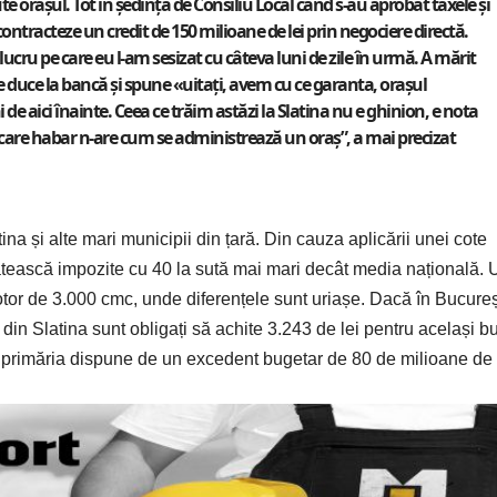
așul. Tot în ședința de Consiliu Local când s-au aprobat taxele și
contracteze un credit de 150 milioane de lei prin negociere directă.
lucru pe care eu l-am sesizat cu câteva luni de zile în urmă. A mărit
e duce la bancă și spune «uitați, avem cu ce garanta, orașul
 de aici înainte. Ceea ce trăim astăzi la Slatina nu e ghinion, e nota
are habar n-are cum se administrează un oraș”, a mai precizat
na și alte mari municipii din țară. Din cauza aplicării unei cote
plătească impozite cu 40 la sută mai mari decât media națională. 
tor de 3.000 cmc, unde diferențele sunt uriașe. Dacă în Bucureș
 din Slatina sunt obligați să achite 3.243 de lei pentru același b
re primăria dispune de un excedent bugetar de 80 de milioane de