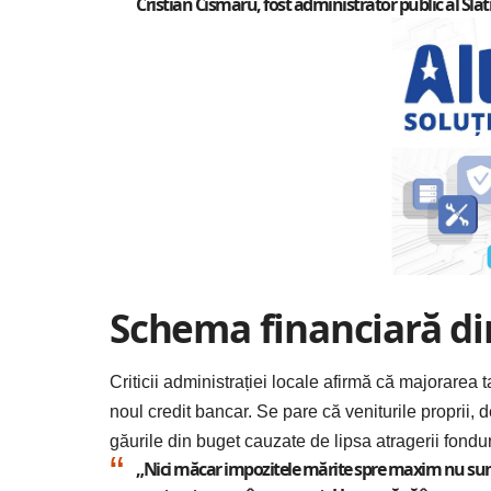
Cristian Cismaru, fost administrator public al Slat
Schema financiară din
Criticii administrației locale afirmă că majorarea
noul credit bancar. Se pare că veniturile proprii, d
găurile din buget cauzate de lipsa atragerii fondu
„Nici măcar impozitele mărite spre maxim nu sunt