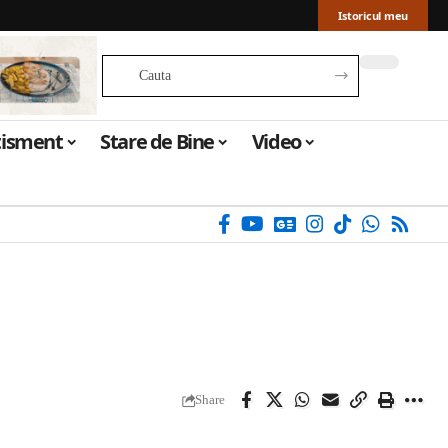
Istoricul meu
tisment
Stare de Bine
Video
Share