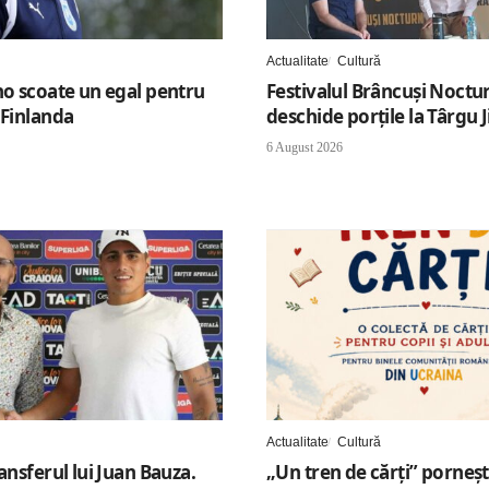
Actualitate
Cultură
ho scoate un egal pentru
Festivalul Brâncuși Noctur
 Finlanda
deschide porțile la Târgu J
6 August 2026
Actualitate
Cultură
ransferul lui Juan Bauza.
„Un tren de cărți” porneș