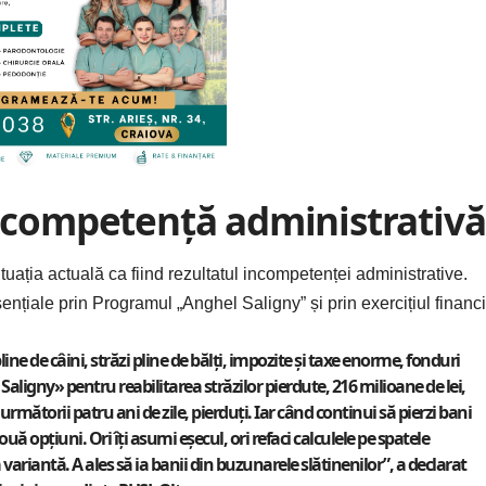
incompetență administrativă
ituația actuală ca fiind rezultatul incompetenței administrative.
sențiale prin Programul „Anghel Saligny” și prin exercițiul financ
ine de câini, străzi pline de bălți, impozite și taxe enorme, fonduri
ligny» pentru reabilitarea străzilor pierdute, 216 milioane de lei,
mătorii patru ani de zile, pierduți. Iar când continui să pierzi bani
ă opțiuni. Ori îți asumi eșecul, ori refaci calculele pe spatele
a variantă. A ales să ia banii din buzunarele slătinenilor”, a declarat