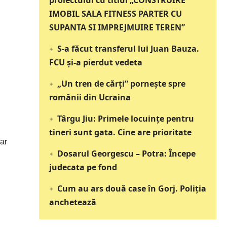
proiectului cu titlul „CONSTRUIRE
IMOBIL SALA FITNESS PARTER CU
SUPANTA SI IMPREJMUIRE TEREN”
S-a făcut transferul lui Juan Bauza.
FCU și-a pierdut vedeta
„Un tren de cărți” pornește spre
românii din Ucraina
Târgu Jiu: Primele locuințe pentru
tineri sunt gata. Cine are prioritate
iar
Dosarul Georgescu – Potra: Începe
judecata pe fond
Cum au ars două case în Gorj. Poliția
anchetează