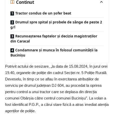
Continut
Tractor condus de un şofer beat
Drumul spre spital și probele de sânge de peste 2
g/l
Recunoașterea faptelor și decizia magistraților
din Caracal
Condamnare și munca în folosul comunității la
Bucinișu
Potrivit actului de sesizare, „la data de 15.08.2024, în jurul orei
19.40, organele de poliție din cadrul Secției nr. 5 Poliție Rurală
Deveselu, în timp ce se aflau în exercitarea atribuțiilor de
serviciu pe drumul județean DJ 604, au procedat la oprirea
pentru control a unui tractor care se deplasa din direcția
comunei Obârșia către centrul comunei Bucinișu”. La
volan
a
fost identificat P.G.P., a cărui stare fizică a atras imediat atenția
agenților de poliție.