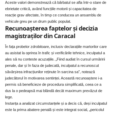
Aceste valori demonstrează că bărbatul se afla într-o stare de
ebrietate critică, având funcțiile motorii și capacitatea de
reacție grav afectate, în timp ce conducea un ansamblu de
vehicule greu pe un drum public populat.
Recunoașterea faptelor și decizia
magistraților din Caracal
În fața probelor zdrobitoare, inclusiv declarațiile martorilor care
au asistat la oprirea în trafic și verificările tehnice, inculpatul a
ales să nu conteste acuzațiile. „Fiind audiat în cursul urmăririi
penale, dar și în faza de judecată, inculpatul a recunoscut
săvârșirea infracțiunilor reținute în sarcina sa”, notează
judecătorul în motivarea sentinței. Această recunoaștere i-a
permis să beneficieze de procedura simplificată, ceea ce a
dus la o pedeapsă mai blândă decât maximum prevăzut de
lege.
Instanța a analizat circumstanțele și a decis că, deși inculpatul
este la prima abatere penală și este integrat social, „pericolul