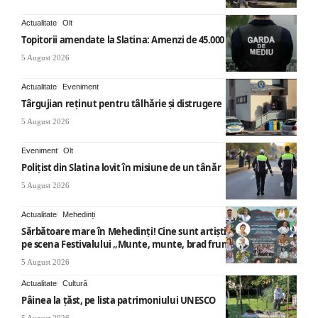
Actualitate
Olt
Topitorii amendate la Slatina: Amenzi de 45.000 de lei
5 August 2026
Actualitate
Eveniment
Târgujian reținut pentru tâlhărie și distrugere
5 August 2026
Eveniment
Olt
Polițist din Slatina lovit în misiune de un tânăr
5 August 2026
Actualitate
Mehedinți
Sărbătoare mare în Mehedinți! Cine sunt artiștii care vor urca
pe scena Festivalului „Munte, munte, brad frumos”
5 August 2026
Actualitate
Cultură
Pâinea la țăst, pe lista patrimoniului UNESCO
5 August 2026