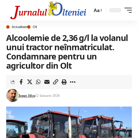
Aa
Actualitate
Olt
Alcoolemie de 2,36 g/l la volanul
unui tractor neînmatriculat.
Condamnare pentru un
agricultor din Olt
Ionut Jifcu
12 Ianuarie 2026