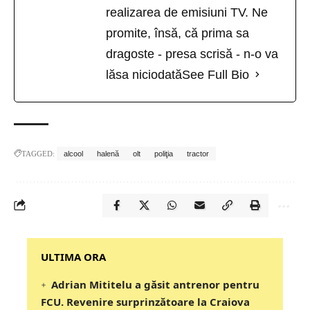
realizarea de emisiuni TV. Ne
promite, însă, că prima sa
dragoste - presa scrisă - n-o va
lăsa niciodată
See Full Bio
TAGGED:
alcool
halenă
olt
poliţia
tractor
‎‎‎‎‎‎‎ULTIMA ORA
Adrian Mititelu a găsit antrenor pentru
FCU. Revenire surprinzătoare la Craiova