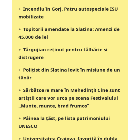
Incendiu în Gorj. Patru autospeciale ISU
mobilizate
Topitorii amendate la Slatina: Amenzi de
45.000 de lei
Târgujian reținut pentru tâlhărie și
distrugere
Polițist din Slatina lovit în misiune de un
tânăr
Sărbătoare mare în Mehedinți! Cine sunt
artiștii care vor urca pe scena Festivalului
„Munte, munte, brad frumos”
Pâinea la țăst, pe lista patrimoniului
UNESCO
Universitatea Craiova, favorită în dubla