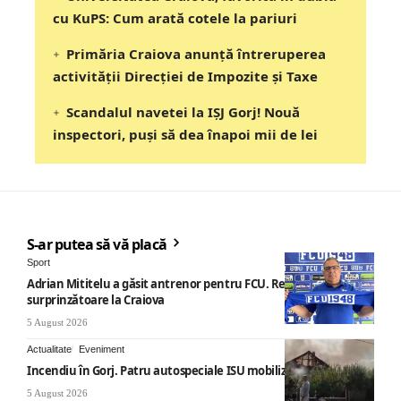
cu KuPS: Cum arată cotele la pariuri
Primăria Craiova anunță întreruperea
activității Direcției de Impozite și Taxe
Scandalul navetei la IȘJ Gorj! Nouă
inspectori, puși să dea înapoi mii de lei
S-ar putea să vă placă
Sport
Adrian Mititelu a găsit antrenor pentru FCU. Revenire
surprinzătoare la Craiova
5 August 2026
Actualitate
Eveniment
Incendiu în Gorj. Patru autospeciale ISU mobilizate
5 August 2026