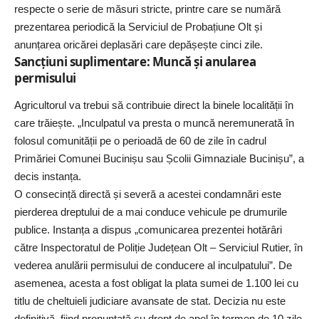
respecte o serie de măsuri stricte, printre care se numără
prezentarea periodică la Serviciul de Probațiune Olt și
anunțarea oricărei deplasări care depășește cinci zile.
Sancțiuni suplimentare: Muncă și anularea
permisului
Agricultorul va trebui să contribuie direct la binele localității în
care trăiește. „Inculpatul va presta o muncă neremunerată în
folosul comunității pe o perioadă de 60 de zile în cadrul
Primăriei Comunei Bucinișu sau Școlii Gimnaziale Bucinișu”, a
decis instanța.
O consecință directă și severă a acestei condamnări este
pierderea dreptului de a mai conduce vehicule pe drumurile
publice. Instanța a dispus „comunicarea prezentei hotărâri
către Inspectoratul de Poliție Județean Olt – Serviciul Rutier, în
vederea anulării permisului de conducere al inculpatului”. De
asemenea, acesta a fost obligat la plata sumei de 1.100 lei cu
titlu de cheltuieli judiciare avansate de stat. Decizia nu este
definitivă, fiind pronunțată cu drept de apel în termen de 10 zile