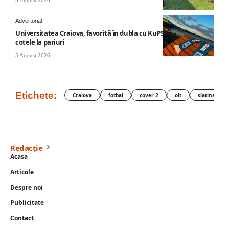
Advertorial
Universitatea Craiova, favorită în dubla cu KuPS: Cum arată
cotele la pariuri
5 August 2026
Etichete:
Craiova
fotbal
cover 2
olt
slatina
Redacție
Acasa
Articole
Despre noi
Publicitate
Contact