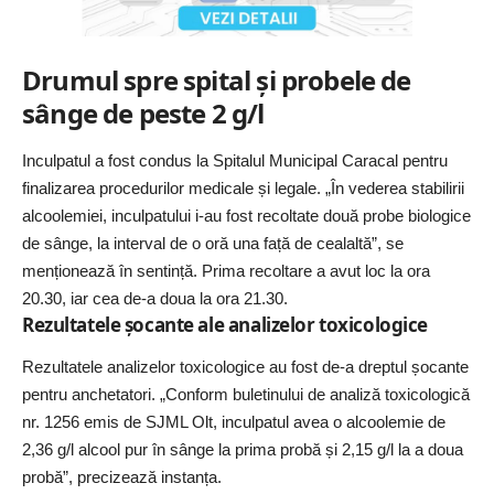
Drumul spre spital și probele de
sânge de peste 2 g/l
Inculpatul a fost condus la Spitalul Municipal Caracal pentru
finalizarea procedurilor medicale și legale. „În vederea stabilirii
alcoolemiei, inculpatului i-au fost recoltate două probe biologice
de sânge, la interval de o oră una față de cealaltă”, se
menționează în sentință. Prima recoltare a avut loc la ora
20.30, iar cea de-a doua la ora 21.30.
Rezultatele șocante ale analizelor toxicologice
Rezultatele analizelor toxicologice au fost de-a dreptul șocante
pentru anchetatori. „Conform buletinului de analiză toxicologică
nr. 1256 emis de SJML Olt, inculpatul avea o alcoolemie de
2,36 g/l alcool pur în sânge la prima probă și 2,15 g/l la a doua
probă”, precizează instanța.