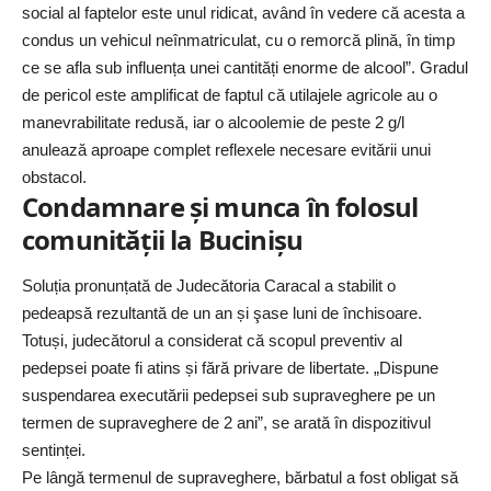
social al faptelor este unul ridicat, având în vedere că acesta a
condus un vehicul neînmatriculat, cu o remorcă plină, în timp
ce se afla sub influența unei cantități enorme de alcool”. Gradul
de pericol este amplificat de faptul că utilajele agricole au o
manevrabilitate redusă, iar o alcoolemie de peste 2 g/l
anulează aproape complet reflexele necesare evitării unui
obstacol.
Condamnare și munca în folosul
comunității la Bucinișu
Soluția pronunțată de Judecătoria Caracal a stabilit o
pedeapsă rezultantă de un an și şase luni de închisoare.
Totuși, judecătorul a considerat că scopul preventiv al
pedepsei poate fi atins și fără privare de libertate. „Dispune
suspendarea executării pedepsei sub supraveghere pe un
termen de supraveghere de 2 ani”, se arată în dispozitivul
sentinței.
Pe lângă termenul de supraveghere, bărbatul a fost obligat să