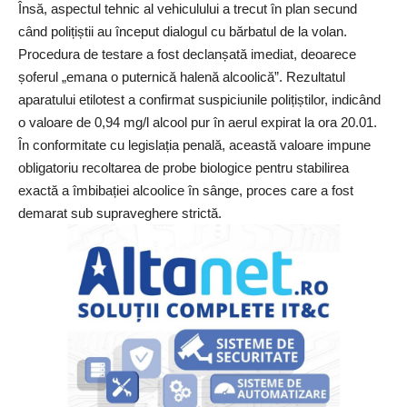
Însă, aspectul tehnic al vehiculului a trecut în plan secund
când polițiștii au început dialogul cu bărbatul de la volan.
Procedura de testare a fost declanșată imediat, deoarece
șoferul „emana o puternică halenă alcoolică”. Rezultatul
aparatului etilotest a confirmat suspiciunile polițiștilor, indicând
o valoare de 0,94 mg/l alcool pur în aerul expirat la ora 20.01.
În conformitate cu legislația penală, această valoare impune
obligatoriu recoltarea de probe biologice pentru stabilirea
exactă a îmbibației alcoolice în sânge, proces care a fost
demarat sub supraveghere strictă.