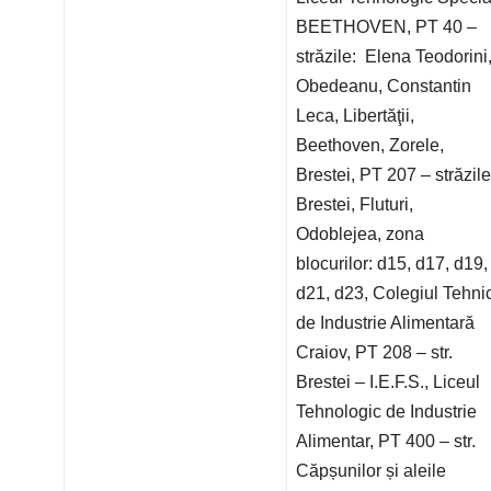
BEETHOVEN, PT 40 –
străzile: Elena Teodorini
Obedeanu, Constantin
Leca, Libertăţii,
Beethoven, Zorele,
Brestei, PT 207 – străzile
Brestei, Fluturi,
Odoblejea, zona
blocurilor: d15, d17, d19,
d21, d23, Colegiul Tehni
de Industrie Alimentară
Craiov, PT 208 – str.
Brestei – I.E.F.S., Liceul
Tehnologic de Industrie
Alimentar, PT 400 – str.
Căpșunilor și aleile