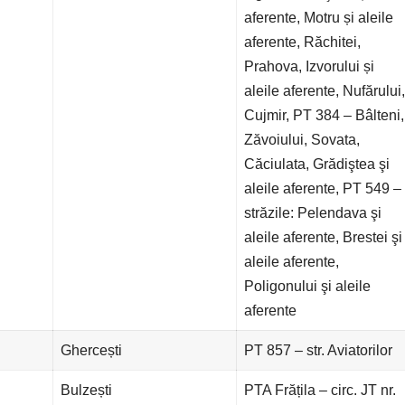
aferente, Motru și aleile
aferente, Răchitei,
Prahova, Izvorului și
aleile aferente, Nufărului,
Cujmir, PT 384 – Bâlteni,
Zăvoiului, Sovata,
Căciulata, Grădiştea şi
aleile aferente, PT 549 –
străzile: Pelendava şi
aleile aferente, Brestei şi
aleile aferente,
Poligonului şi aleile
aferente
Ghercești
PT 857 – str. Aviatorilor
Bulzești
PTA Frățila – circ. JT nr.