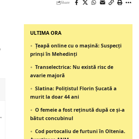
Share
‎‎‎‎‎‎‎ULTIMA ORA
Țeapă online cu o mașină: Suspecți
e
prinși în Mehedinți
Transelectrica: Nu există risc de
avarie majoră
Slatina: Poliţistul Florin Şucată a
murit la doar 44 ani
O femeie a fost reținută după ce și-a
,
bătut concubinul
Cod portocaliu de furtuni în Oltenia.