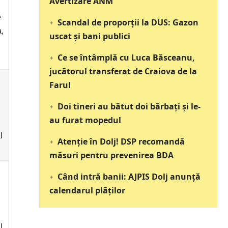
Avertizare ANM
e
Scandal de proporții la DUS: Gazon
,
uscat și bani publici
Ce se întâmplă cu Luca Băsceanu,
jucătorul transferat de Craiova de la
Farul
Doi tineri au bătut doi bărbați și le-
au furat mopedul
l
Atenție în Dolj! DSP recomandă
măsuri pentru prevenirea BDA
Când intră banii: AJPIS Dolj anunță
calendarul plăților
l