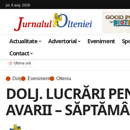
joi, 6 aug. 2026
Actualitate
Advertorial
Eveniment
Sp
Contact
Ultima oră
Dolj
Eveniment
Oltenia
DOLJ. LUCRĂRI PE
AVARII – SĂPTĂMÂN