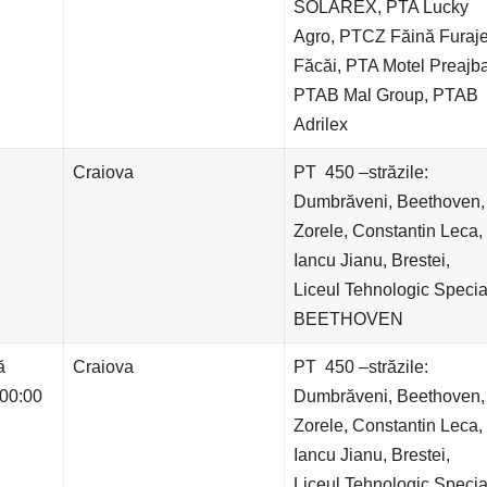
SOLAREX, PTA Lucky
Agro, PTCZ Făină Furaj
Făcăi, PTA Motel Preajba
PTAB Mal Group, PTAB
Adrilex
Craiova
PT 450 –străzile:
Dumbrăveni, Beethoven,
Zorele, Constantin Leca,
Iancu Jianu, Brestei,
Liceul Tehnologic Specia
BEETHOVEN
ă
Craiova
PT 450 –străzile:
 00:00
Dumbrăveni, Beethoven,
Zorele, Constantin Leca,
Iancu Jianu, Brestei,
Liceul Tehnologic Specia