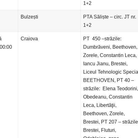
1+2
Bulzești
PTA Săliște – circ. JT nr.
1+2
ă
Craiova
PT 450 –străzile:
 00:00
Dumbrăveni, Beethoven,
Zorele, Constantin Leca,
Iancu Jianu, Brestei,
Liceul Tehnologic Specia
BEETHOVEN, PT 40 –
străzile: Elena Teodorini
Obedeanu, Constantin
Leca, Libertăţii,
Beethoven, Zorele,
Brestei, PT 207 – străzile
Brestei, Fluturi,