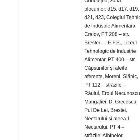
Odoblejea, zona
blocurilor: d15, d17, d19,
d21, d23, Colegiul Tehni
de Industrie Alimentară
Craiov, PT 208 – str.
Brestei – I.E.F.S., Liceul
Tehnologic de Industrie
Alimentar, PT 400 – str.
Căpșunilor și aleile
aferente, Moreni, Slănic,
PT 112 – străzile –
Râului, Eroul Necunoscu
Mangaliei, D. Grecescu,
Pui De Lei, Brestei,
Nectarului și aleea 1
Nectarului, PT 4 –
străzile: Albinelor,