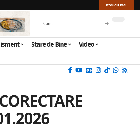
Istoricul meu
tisment
Stare de Bine
Video
 CORECTARE
01.2026