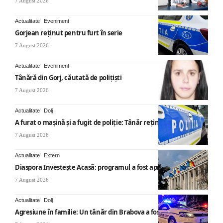
7 August 2026
Actualitate
Eveniment
Gorjean reținut pentru furt în serie
7 August 2026
Actualitate
Eveniment
Tânără din Gorj, căutată de polițiști
7 August 2026
Actualitate
Dolj
A furat o mașină și a fugit de poliție: Tânăr reținut
7 August 2026
Actualitate
Extern
Diaspora Investește Acasă: programul a fost aprobat
7 August 2026
Actualitate
Dolj
Agresiune în familie: Un tânăr din Brabova a fost arestat