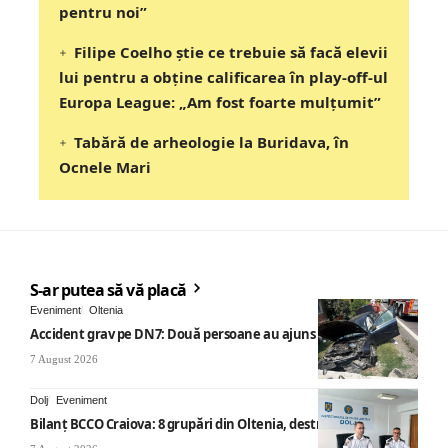
pentru noi”
Filipe Coelho știe ce trebuie să facă elevii
lui pentru a obține calificarea în play-off-ul
Europa League: „Am fost foarte mulțumit”
Tabără de arheologie la Buridava, în
Ocnele Mari
S-ar putea să vă placă
Eveniment
Oltenia
Accident grav pe DN7: Două persoane au ajuns la spital
7 August 2026
Dolj
Eveniment
Bilanț BCCO Craiova: 8 grupări din Oltenia, destructurate