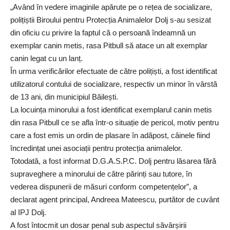
„Având în vedere imaginile apărute pe o rețea de socializare,
polițiștii Biroului pentru Protecția Animalelor Dolj s-au sesizat
din oficiu cu privire la faptul că o persoană îndeamnă un
exemplar canin metis, rasa Pitbull să atace un alt exemplar
canin legat cu un lanț.
În urma verificărilor efectuate de către polițiști, a fost identificat
utilizatorul contului de socializare, respectiv un minor în vârstă
de 13 ani, din municipiul Băilești.
La locuința minorului a fost identificat exemplarul canin metis
din rasa Pitbull ce se afla într-o situație de pericol, motiv pentru
care a fost emis un ordin de plasare în adăpost, câinele fiind
încredințat unei asociații pentru protecția animalelor.
Totodată, a fost informat D.G.A.S.P.C. Dolj pentru lăsarea fără
supraveghere a minorului de către părinți sau tutore, în
vederea dispunerii de măsuri conform competențelor”, a
declarat agent principal, Andreea Mateescu, purtător de cuvânt
al IPJ Dolj.
A fost întocmit un dosar penal sub aspectul săvârșirii