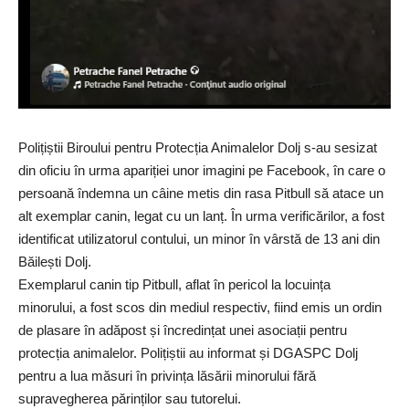
Polițiștii Biroului pentru Protecția Animalelor
Dolj
s-au sesizat
din oficiu în urma apariției unor imagini pe Facebook, în care o
persoană îndemna un câine metis din rasa Pitbull să atace un
alt exemplar canin, legat cu un lanț. În urma verificărilor, a fost
identificat utilizatorul contului, un minor în vârstă de 13 ani din
Băilești Dolj.
Exemplarul canin tip Pitbull, aflat în pericol la locuința
minorului, a fost scos din mediul respectiv, fiind emis un ordin
de plasare în adăpost și încredințat unei asociații pentru
protecția animalelor. Polițiștii au informat și DGASPC Dolj
pentru a lua măsuri în privința lăsării minorului fără
supravegherea părinților sau tutorelui.