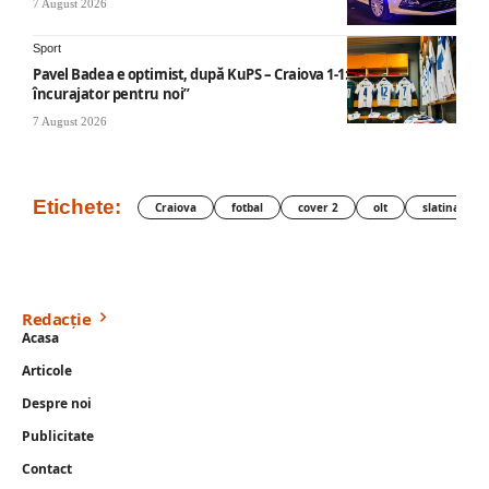
7 August 2026
Sport
Pavel Badea e optimist, după KuPS – Craiova 1-1: „Un rezultat
încurajator pentru noi”
7 August 2026
Etichete:
Craiova
fotbal
cover 2
olt
slatina
Redacție
Acasa
Articole
Despre noi
Publicitate
Contact