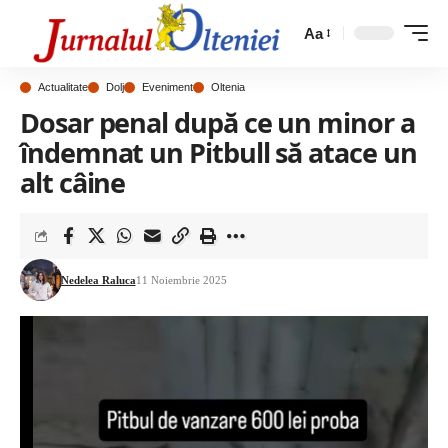
Aa
Actualitate
Dolj
Eveniment
Oltenia
Dosar penal după ce un minor a
îndemnat un Pitbull să atace un
alt câine
Nedelea Raluca
11 Noiembrie 2025