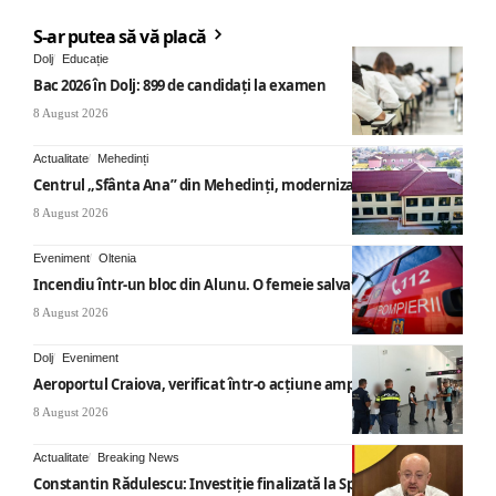
S-ar putea să vă placă
Dolj
Educație
Bac 2026 în Dolj: 899 de candidați la examen
8 August 2026
Actualitate
Mehedinți
Centrul „Sfânta Ana” din Mehedinți, modernizat
8 August 2026
Eveniment
Oltenia
Incendiu într-un bloc din Alunu. O femeie salvată
8 August 2026
Dolj
Eveniment
Aeroportul Craiova, verificat într-o acțiune amplă
8 August 2026
Actualitate
Breaking News
Constantin Rădulescu: Investiție finalizată la Spitalul Mihăești