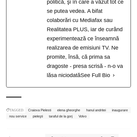
politică, şi în care a văzut tot ce
se putea vedea. A bifat
colaborări cu Mediafax sau
Realitatea PLUS, iar de curând
experimentează ce înseamnă
realizarea de emisiuni TV. Ne
promite, însă, că prima sa
dragoste - presa scrisă - n-o va
lăsa niciodată
See Full Bio
TAGGED:
Craiova Pielesti
elena gheorghe
hanul andritei
inaugurare
nou service
pieleşti
taraful de la gorj
Volvo