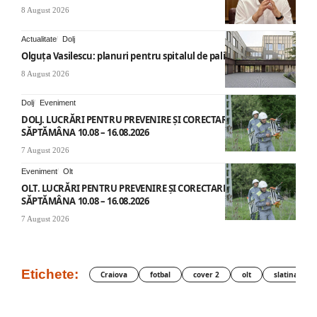
8 August 2026
Actualitate
Dolj
Olguța Vasilescu: planuri pentru spitalul de paliație
8 August 2026
Dolj
Eveniment
DOLJ. LUCRĂRI PENTRU PREVENIRE ȘI CORECTARE AVARII –
SĂPTĂMÂNA 10.08 – 16.08.2026
7 August 2026
Eveniment
Olt
OLT. LUCRĂRI PENTRU PREVENIRE ȘI CORECTARE AVARII –
SĂPTĂMÂNA 10.08 – 16.08.2026
7 August 2026
Etichete:
Craiova
fotbal
cover 2
olt
slatina