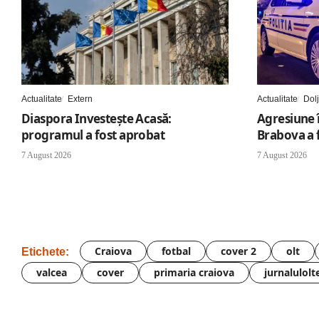
Actualitate
Extern
Actualitate
Dolj
Diaspora Investește Acasă:
Agresiune î
programul a fost aprobat
Brabova a f
7 August 2026
7 August 2026
Craiova
fotbal
cover 2
olt
Etichete:
valcea
cover
primaria craiova
jurnalulolt