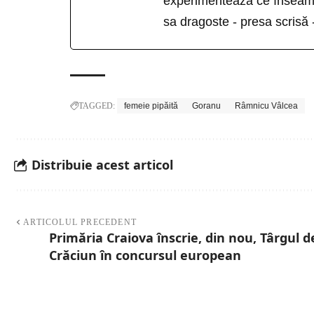
experimentează ce înseamn
sa dragoste - presa scrisă 
TAGGED:
femeie pipăită
Goranu
Râmnicu Vâlcea
Distribuie acest articol
ARTICOLUL PRECEDENT
Primăria Craiova înscrie, din nou, Târgul d
Crăciun în concursul european