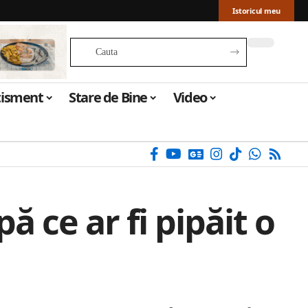
Istoricul meu
tisment
Stare de Bine
Video
 ce ar fi pipăit o