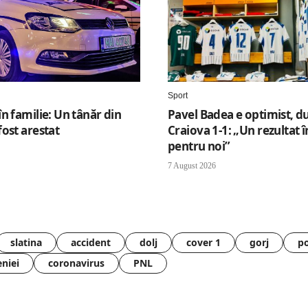
Sport
n familie: Un tânăr din
Pavel Badea e optimist, d
ost arestat
Craiova 1-1: „Un rezultat 
pentru noi”
7 August 2026
slatina
accident
dolj
cover 1
gorj
po
eniei
coronavirus
PNL