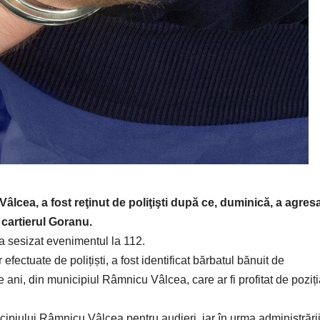
âlcea, a fost reţinut de poliţişti după ce, duminică, a agres
n cartierul Goranu.
 a sesizat evenimentul la 112.
 efectuate de polițiști, a fost identificat bărbatul bănuit de
 ani, din municipiul Râmnicu Vâlcea, care ar fi profitat de poziț
icipiului Râmnicu Vâlcea pentru audieri, iar în urma administrări