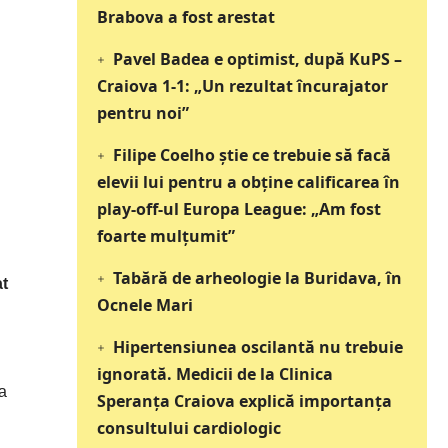
Brabova a fost arestat
Pavel Badea e optimist, după KuPS –
Craiova 1-1: „Un rezultat încurajator
pentru noi”
Filipe Coelho știe ce trebuie să facă
elevii lui pentru a obține calificarea în
play-off-ul Europa League: „Am fost
foarte mulțumit”
Tabără de arheologie la Buridava, în
at
Ocnele Mari
Hipertensiunea oscilantă nu trebuie
ignorată. Medicii de la Clinica
ia
Speranța Craiova explică importanța
consultului cardiologic
i