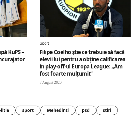
Sport
upă KuPS –
Filipe Coelho știe ce trebuie să facă
încurajator
elevii lui pentru a obține calificarea
în play-off-ul Europa League: „Am
fost foarte mulțumit”
7 August 2026
litie
sport
Mehedinti
psd
stiri