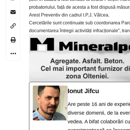
probatoriului, față de acesta a fost dispusă măsura
Arest Preventiv din cadrul I.P.J. Vâlcea.
Cercetările sunt continuate sub coordonarea Par
documentarea întregii activități infracționale”, tr
Ionut Jifcu
Are peste 16 ani de experie
diverse domenii, de la eveni
vedea. A bifat colaborări 