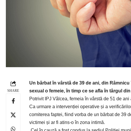
Un bărbat în vârstă de 39 de ani, din Râmnicu V
sexual o femeie, în timp ce se afla în târgul di
SHARE
Potrivit IPJ Vâlcea, femeia în vârstă de 51 de ani
Ca urmare a intervenției operative și a verificărilor
comiterea faptei, fiind vorba de un bărbat de 39 de
victimei și ar fi atins-o în zona intimă.
„Cel în cauză a fost condus la sediul Poliției mun