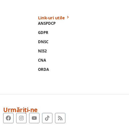
Link-uri utile
ANSPDCP
GDPR
DNSC
NIS2
CNA
ORDA
Urmăriți-ne