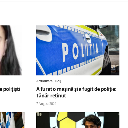
Actualitate
Dolj
 polițiști
A furat o mașină și a fugit de poliție:
Tânăr reținut
7 August 2026