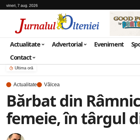
vineri, 7 aug. 2026
Actualitate
Advertorial
Eveniment
Sp
Contact
Ultima oră
Actualitate
Vâlcea
Bărbat din Râmnicu
femeie, în târgul 