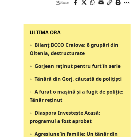
Share
‎‎‎‎‎‎‎ULTIMA ORA
Bilanț BCCO Craiova: 8 grupări din
Oltenia, destructurate
Gorjean reținut pentru furt în serie
Tânără din Gorj, căutată de polițiști
A furat o mașină și a fugit de poliție:
Tânăr reținut
Diaspora Investește Acasă:
programul a fost aprobat
Agresiune în familie: Un tânăr din