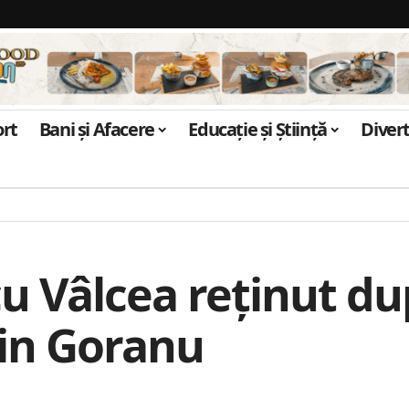
ort
Bani și Afacere
Educație și Știință
Diver
 Vâlcea reținut după
din Goranu