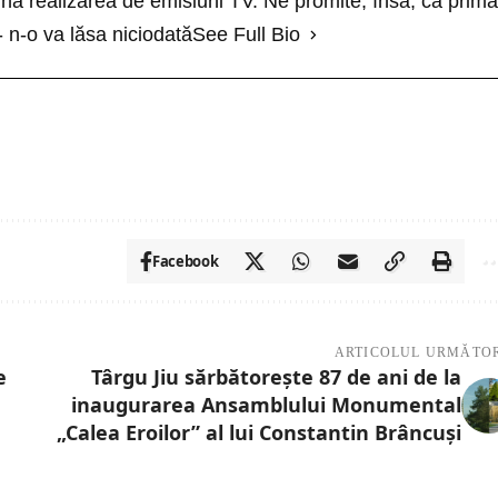
ă realizarea de emisiuni TV. Ne promite, însă, că prima
- n-o va lăsa niciodată
See Full Bio
Facebook
ARTICOLUL URMĂTO
e
Târgu Jiu sărbătorește 87 de ani de la
inaugurarea Ansamblului Monumental
„Calea Eroilor” al lui Constantin Brâncuși