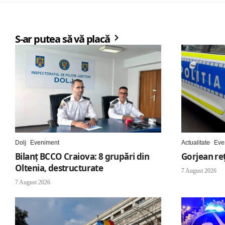
S-ar putea să vă placă
Dolj
Eveniment
Actualitate
Eve
Bilanț BCCO Craiova: 8 grupări din
Gorjean reț
Oltenia, destructurate
7 August 2026
7 August 2026