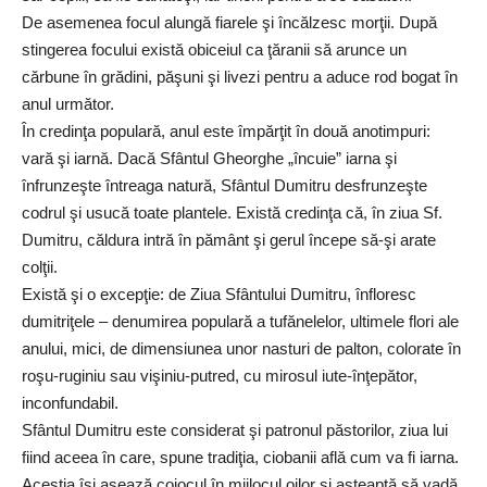
De asemenea focul alungă fiarele şi încălzesc morţii. După
stingerea focului există obiceiul ca ţăranii să arunce un
cărbune în grădini, păşuni şi livezi pentru a aduce rod bogat în
anul următor.
În credinţa populară, anul este împărţit în două anotimpuri:
vară şi iarnă. Dacă Sfântul Gheorghe „încuie” iarna şi
înfrunzeşte întreaga natură, Sfântul Dumitru desfrunzeşte
codrul şi usucă toate plantele. Există credinţa că, în ziua Sf.
Dumitru, căldura intră în pământ şi gerul începe să-şi arate
colţii.
Există şi o excepţie: de Ziua Sfântului Dumitru, înfloresc
dumitriţele – denumirea populară a tufănelelor, ultimele flori ale
anului, mici, de dimensiunea unor nasturi de palton, colorate în
roşu-ruginiu sau vişiniu-putred, cu mirosul iute-înţepător,
inconfundabil.
Sfântul Dumitru este considerat şi patronul păstorilor, ziua lui
fiind aceea în care, spune tradiţia, ciobanii află cum va fi iarna.
Aceştia îşi aşează cojocul în mijlocul oilor şi aşteaptă să vadă