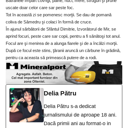
Bătrânele împart covrigi, pâine, nuci, mere, struguri şi prune
uscate doar celor care sar peste foc.
Tot în această zi se pomenesc morţii. Se dau de pomană
coliva de Sâmedru şi colaci în formă de cruce.
În ajunul sărbătorii de Sfântul Dimitrie, Izvorâtorul de Mir, se
aprind focuri, peste care sar copii, pentru a fi sănătoşi tot anul.
Focul are şi menirea de a alunga fiarele şi de a încălzi morţii.
După ce focul este stins, ţăranii aruncă un cărbune în grădină,
pentru ca aceasta să primească putere de a rodi.
Delia Pătru
Delia Pătru s-a dedicat
jurnalismului de aproape 18 ani.
Dacă primii ani au format-o in