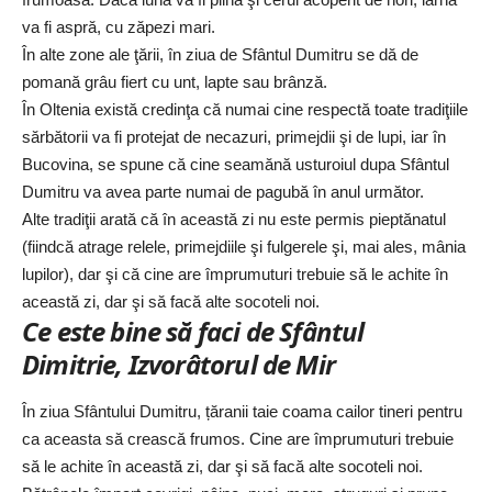
va fi aspră, cu zăpezi mari.
În alte zone ale ţării, în ziua de Sfântul Dumitru se dă de
pomană grâu fiert cu unt, lapte sau brânză.
În Oltenia există credinţa că numai cine respectă toate tradiţiile
sărbătorii va fi protejat de necazuri, primejdii şi de lupi, iar în
Bucovina, se spune că cine seamănă usturoiul dupa Sfântul
Dumitru va avea parte numai de pagubă în anul următor.
Alte tradiţii arată că în această zi nu este permis pieptănatul
(fiindcă atrage relele, primejdiile şi fulgerele şi, mai ales, mânia
lupilor), dar şi că cine are împrumuturi trebuie să le achite în
această zi, dar şi să facă alte socoteli noi.
Ce este bine să faci de Sfântul
Dimitrie, Izvorâtorul de Mir
În ziua Sfântului Dumitru, țăranii taie coama cailor tineri pentru
ca aceasta să crească frumos. Cine are împrumuturi trebuie
să le achite în această zi, dar şi să facă alte socoteli noi.