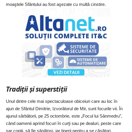
moaştele Sfântului au fost aşezate cu multă cinstire.
Tradiţii şi superstiţii
Unul dintre cele mai spectaculoase obiceiuri care au loc în
ajun de Sfântul Dimitrie, Izvorâtorul de Mir, sunt focurile vii. În
ajunul sărbătorii, pe 25 octombrie, este „Focul lui Sânmedru”,
când oamenii aprind focuri în curţi sau pe dealuri, peste care
sar copiii, să fie sănătoşi, iar tinerii pentru a se căsători.