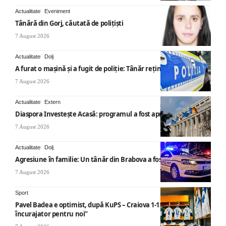
Actualitate
Eveniment
Tânără din Gorj, căutată de polițiști
7 August 2026
Actualitate
Dolj
A furat o mașină și a fugit de poliție: Tânăr reținut
7 August 2026
Actualitate
Extern
Diaspora Investește Acasă: programul a fost aprobat
7 August 2026
Actualitate
Dolj
Agresiune în familie: Un tânăr din Brabova a fost arestat
7 August 2026
Sport
Pavel Badea e optimist, după KuPS – Craiova 1-1: „Un rezultat
încurajator pentru noi”