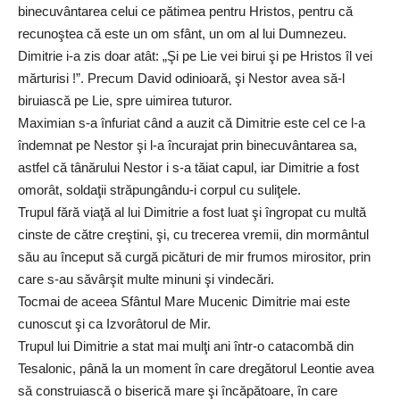
binecuvântarea celui ce pătimea pentru Hristos, pentru că
recunoştea că este un om sfânt, un om al lui Dumnezeu.
Dimitrie i-a zis doar atât: „Şi pe Lie vei birui şi pe Hristos îl vei
mărturisi !”. Precum David odinioară, şi Nestor avea să-l
biruiască pe Lie, spre uimirea tuturor.
Maximian s-a înfuriat când a auzit că Dimitrie este cel ce l-a
îndemnat pe Nestor şi l-a încurajat prin binecuvântarea sa,
astfel că tânărului Nestor i s-a tăiat capul, iar Dimitrie a fost
omorât, soldaţii străpungându-i corpul cu suliţele.
Trupul fără viaţă al lui Dimitrie a fost luat şi îngropat cu multă
cinste de către creştini, şi, cu trecerea vremii, din mormântul
său au început să curgă picături de mir frumos mirositor, prin
care s-au săvârşit multe minuni şi vindecări.
Tocmai de aceea Sfântul Mare Mucenic Dimitrie mai este
cunoscut şi ca Izvorâtorul de Mir.
Trupul lui Dimitrie a stat mai mulţi ani într-o catacombă din
Tesalonic, până la un moment în care dregătorul Leontie avea
să construiască o biserică mare şi încăpătoare, în care