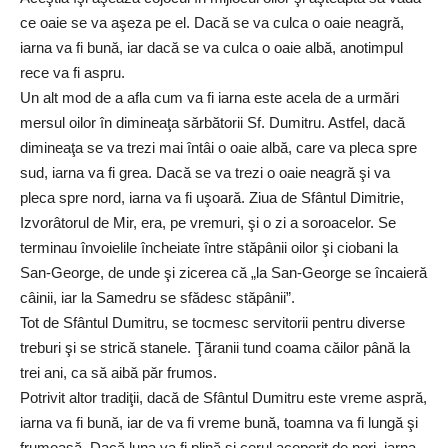
ce oaie se va aşeza pe el. Dacă se va culca o oaie neagră,
iarna va fi bună, iar dacă se va culca o oaie albă, anotimpul
rece va fi aspru.
Un alt mod de a afla cum va fi iarna este acela de a urmări
mersul oilor în dimineaţa sărbătorii Sf. Dumitru. Astfel, dacă
dimineaţa se va trezi mai întâi o oaie albă, care va pleca spre
sud, iarna va fi grea. Dacă se va trezi o oaie neagră şi va
pleca spre nord, iarna va fi uşoară. Ziua de Sfântul Dimitrie,
Izvorâtorul de Mir, era, pe vremuri, şi o zi a soroacelor. Se
terminau învoielile încheiate între stăpânii oilor şi ciobani la
San-George, de unde şi zicerea că „la San-George se încaieră
câinii, iar la Samedru se sfădesc stăpânii”.
Tot de Sfântul Dumitru, se tocmesc servitorii pentru diverse
treburi şi se strică stanele. Ţăranii tund coama căilor până la
trei ani, ca să aibă păr frumos.
Potrivit altor tradiţii, dacă de Sfântul Dumitru este vreme aspră,
iarna va fi bună, iar de va fi vreme bună, toamna va fi lungă şi
frumoasă. Dacă luna va fi plină şi cerul acoperit de nori, iarna