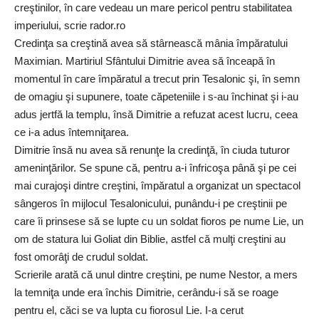
creştinilor, în care vedeau un mare pericol pentru stabilitatea
imperiului, scrie
rador.ro
Credinţa sa creştină avea să stârnească mânia împăratului
Maximian. Martiriul Sfântului Dimitrie avea să înceapă în
momentul în care împăratul a trecut prin Tesalonic şi, în semn
de omagiu şi supunere, toate căpeteniile i s-au închinat şi i-au
adus jertfă la templu, însă Dimitrie a refuzat acest lucru, ceea
ce i-a adus întemniţarea.
Dimitrie însă nu avea să renunţe la credinţă, în ciuda tuturor
ameninţărilor. Se spune că, pentru a-i înfricoşa până şi pe cei
mai curajoşi dintre creştini, împăratul a organizat un spectacol
sângeros în mijlocul Tesalonicului, punându-i pe creştinii pe
care îi prinsese să se lupte cu un soldat fioros pe nume Lie, un
om de statura lui Goliat din Biblie, astfel că mulţi creştini au
fost omorâţi de crudul soldat.
Scrierile arată că unul dintre creştini, pe nume Nestor, a mers
la temniţa unde era închis Dimitrie, cerându-i să se roage
pentru el, căci se va lupta cu fiorosul Lie. I-a cerut