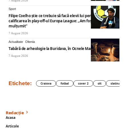
7 August 2026
Sport
Filipe Coelho știe ce trebuie să facă elevii lui pentru a obține
calificarea în play-off-ul Europa League: „Am fost foarte
mulțumit”
7 August 2026
Actualitate
Oltenia
Tabără de arheologie la Buridava, în Ocnele Mari
7 August 2026
Etichete:
Craiova
fotbal
cover 2
olt
slatina
Redacție
Acasa
Articole