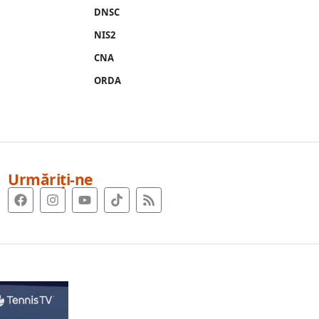
DNSC
NIS2
CNA
ORDA
Urmăriți-ne