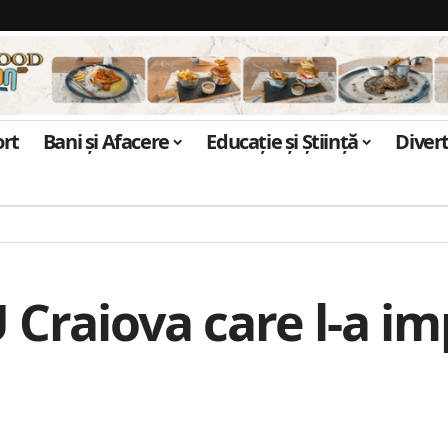
ort
Bani și Afacere
Educație și Știință
Diver
U Craiova care l-a i