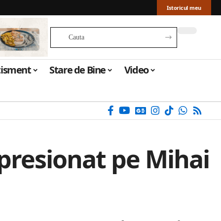
Istoricul meu
tisment
Stare de Bine
Video
mpresionat pe Mihai