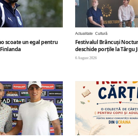
Actualitate
Cultură
ho scoate un egal pentru
Festivalul Brâncuși Noctur
 Finlanda
deschide porțile la Târgu J
6 August 2026