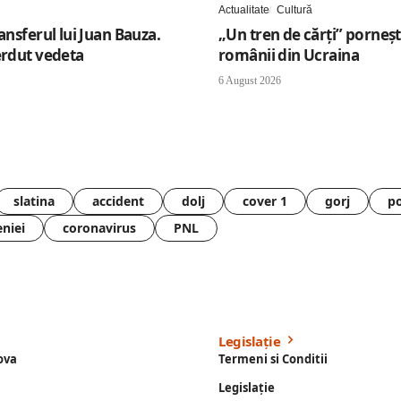
Actualitate
Cultură
ransferul lui Juan Bauza.
„Un tren de cărți” porneș
erdut vedeta
românii din Ucraina
6 August 2026
slatina
accident
dolj
cover 1
gorj
po
eniei
coronavirus
PNL
Legislație
ova
Termeni si Conditii
Legislație