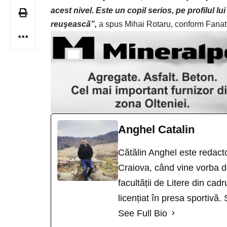
acest nivel. Este un copil serios, pe profilul l
reuşească”,
a spus Mihai Rotaru, conform
Fanat
Anghel Catalin
Cătălin Anghel este redacto
Craiova, când vine vorba de
facultății de Litere din cad
licențiat în presa sportivă.
See Full Bio