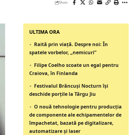
Share
‎‎‎‎‎‎‎ULTIMA ORA
Raită prin viață. Despre noi: În
spatele vorbelor, „nemicuri”
Filipe Coelho scoate un egal pentru
Craiova, în Finlanda
Festivalul Brâncuși Nocturn își
deschide porțile la Târgu Jiu
O nouă tehnologie pentru producția
de componente ale echipamentelor de
împachetat, bazată pe digitalizare,
automatizare și laser