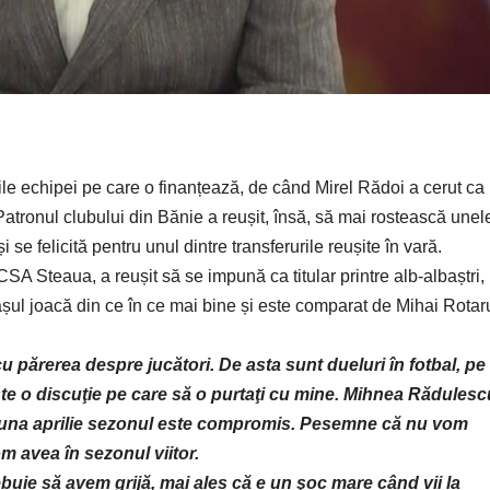
le echipei pe care o finanțează, de când Mirel Rădoi a cerut ca
 Patronul clubului din Bănie a reușit, însă, să mai rostească unel
 se felicită pentru unul dintre transferurile reușite în vară.
CSA Steaua, a reușit să se impună ca titular printre alb-albaștri,
ul joacă din ce în ce mai bine și este comparat de Mihai Rotar
 părerea despre jucători. De asta sunt dueluri în fotbal, pe
este o discuţie pe care să o purtaţi cu mine. Mihnea Rădulesc
n luna aprilie sezonul este compromis. Pesemne că nu vom
om avea în sezonul viitor.
rebuie să avem grijă, mai ales că e un şoc mare când vii la