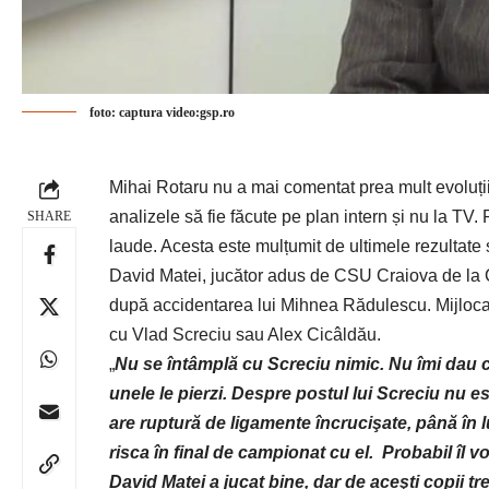
foto: captura video:gsp.ro
Mihai Rotaru nu a mai comentat prea mult evoluții
analizele să fie făcute pe plan intern și nu la TV.
SHARE
laude. Acesta este mulțumit de ultimele rezultate și
David Matei, jucător adus de
CSU Craiova
de la 
după accidentarea lui Mihnea Rădulescu. Mijlocaș
cu Vlad Screciu sau Alex Cicâldău.
„
Nu se întâmplă cu Screciu nimic. Nu îmi dau cu
unele le pierzi. Despre postul lui Screciu nu 
are ruptură de ligamente încrucişate, până î
risca în final de campionat cu el.
Probabil îl v
David Matei a jucat bine, dar de aceşti copii t