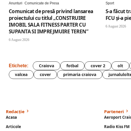
Anunturi
Comunicate de Presa
Sport
Comunicat de presă privind lansarea
S-a făcut t
proiectului cu titlul „CONSTRUIRE
FCU și-a pi
IMOBIL SALA FITNESS PARTER CU
6 August 2026
SUPANTA SI IMPREJMUIRE TEREN”
6 August 2026
Craiova
fotbal
cover 2
olt
Etichete:
valcea
cover
primaria craiova
jurnalulolt
Redacție
Parteneri
Acasa
Aeroport Crai
Articole
Radio Kiss FM