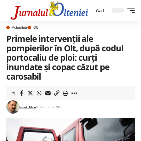
Aa
Actualitate
Olt
Primele intervenții ale
pompierilor în Olt, după codul
portocaliu de ploi: curți
inundate și copac căzut pe
carosabil
Ionut Jifcu
8 Octombrie 2025