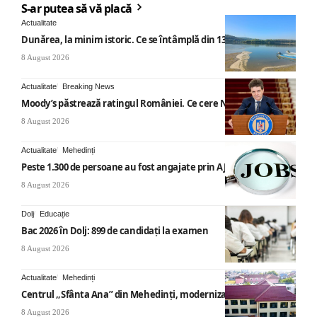
S-ar putea să vă placă
Actualitate
Dunărea, la minim istoric. Ce se întâmplă din 13 august
8 August 2026
Actualitate
Breaking News
Moody’s păstrează ratingul României. Ce cere Nicușor Dan
8 August 2026
Actualitate
Mehedinți
Peste 1.300 de persoane au fost angajate prin AJOFM Mehedinți
8 August 2026
Dolj
Educație
Bac 2026 în Dolj: 899 de candidați la examen
8 August 2026
Actualitate
Mehedinți
Centrul „Sfânta Ana” din Mehedinți, modernizat
8 August 2026