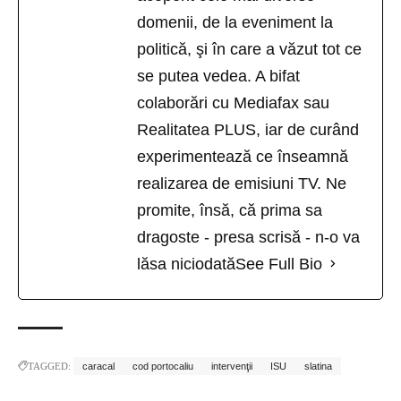
domenii, de la eveniment la
politică, şi în care a văzut tot ce
se putea vedea. A bifat
colaborări cu Mediafax sau
Realitatea PLUS, iar de curând
experimentează ce înseamnă
realizarea de emisiuni TV. Ne
promite, însă, că prima sa
dragoste - presa scrisă - n-o va
lăsa niciodată
See Full Bio
TAGGED:
caracal
cod portocaliu
intervenţii
ISU
slatina