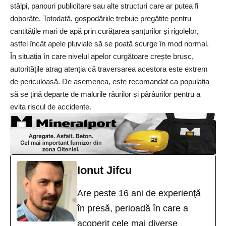
stâlpi, panouri publicitare sau alte structuri care ar putea fi
doborâte. Totodată, gospodăriile trebuie pregătite pentru
cantitățile mari de apă prin curățarea șanțurilor și rigolelor,
astfel încât apele pluviale să se poată scurge în mod normal.
În situația în care nivelul apelor curgătoare crește brusc,
autoritățile atrag atenția că traversarea acestora este extrem
de periculoasă. De asemenea, este recomandat ca populația
să se țină departe de malurile râurilor și pârâurilor pentru a
evita riscul de accidente.
Ionut Jifcu
Are peste 16 ani de experienţă
în presă, perioadă în care a
acoperit cele mai diverse