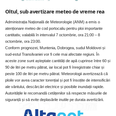
Oltul, sub avertizare meteo
de vreme rea
Administrația Națională de Meteorologie (ANM) a emis o
atenționare meteo de cod portocaliu pentru ploi importante
cantitativ, valabilă în intervalul 7 octombrie, ora 21:00 – 8
octombrie, ora 23:00.
Conform prognozei, Muntenia, Dobrogea, sudul Moldovei și
sud-estul Transilvaniei vor fi cele mai afectate regiuni. În
aceste zone sunt așteptate cantități de apă cuprinse între 60 și
90 de litri pe metru pătrat, iar local pot fi înregistrate chiar și
peste 100 de litri pe metru pătrat. Meteorologii avertizează că
ploile vor avea caracter torențial și pot fi însoțite de intensificări
ale vântului, descărcări electrice și posibile inundații rapide.
Autoritățile le recomandă cetățenilor să respecte măsurile de
siguranță și să evite deplasările inutile pe durata avertizării.