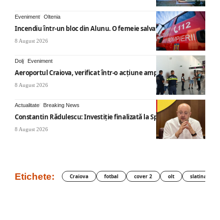
Eveniment
Oltenia
Incendiu într-un bloc din Alunu. O femeie salvată
8 August 2026
Dolj
Eveniment
Aeroportul Craiova, verificat într-o acțiune amplă
8 August 2026
Actualitate
Breaking News
Constantin Rădulescu: Investiție finalizată la Spitalul Mihăești
8 August 2026
Etichete:
Craiova
fotbal
cover 2
olt
slatina