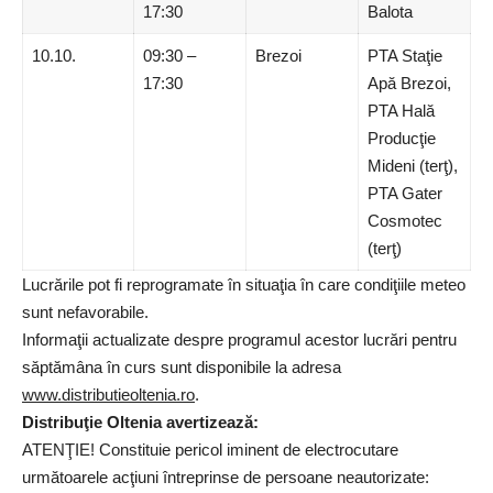
17:30
Balota
10.10.
09:30 –
Brezoi
PTA Staţie
17:30
Apă Brezoi,
PTA Hală
Producţie
Mideni (terţ),
PTA Gater
Cosmotec
(terţ)
Lucrările pot fi reprogramate în situaţia în care condiţiile meteo
sunt nefavorabile.
Informaţii actualizate despre programul acestor lucrări pentru
săptămâna în curs sunt disponibile la adresa
www.distributieoltenia.ro
.
Distribuţie Oltenia avertizează
:
ATENŢIE! Constituie pericol iminent de electrocutare
următoarele acţiuni întreprinse de persoane neautorizate: