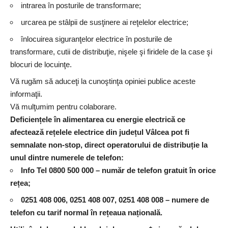
intrarea în posturile de transformare;
urcarea pe stâlpii de susţinere ai reţelelor electrice;
înlocuirea siguranţelor electrice în posturile de
transformare, cutii de distribuţie, nişele şi firidele de la case şi
blocuri de locuinţe.
Vă rugăm să aduceţi la cunoştinţa opiniei publice aceste
informaţii.
Vă mulţumim pentru colaborare.
Deficiențele în alimentarea cu energie electrică ce
afectează rețelele electrice din județul Vâlcea pot fi
semnalate non-stop, direct operatorului de distribuție la
unul dintre numerele de telefon:
Info Tel 0800 500 000
– număr de telefon gratuit în orice
rețea;
0251 408 006, 0251 408 007, 0251 408 008
– numere de
telefon cu tarif normal în rețeaua națională.