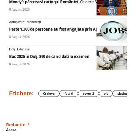
Moody’s păstrează ratingul României. Ce cere Nicușor Dan
8 August 2026
Actualitate
Mehedinți
Peste 1.300 de persoane au fost angajate prin AJOFM Mehedinți
8 August 2026
Dolj
Educație
Bac 2026 în Dolj: 899 de candidați la examen
8 August 2026
Etichete:
Craiova
fotbal
cover 2
olt
slatina
Redacție
Acasa