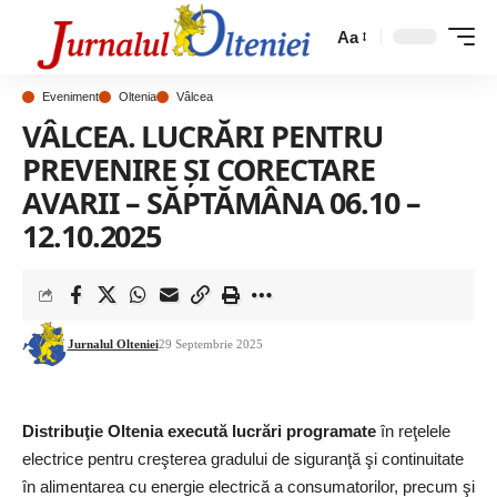
Aa
Eveniment
Oltenia
Vâlcea
VÂLCEA. LUCRĂRI PENTRU
PREVENIRE ȘI CORECTARE
AVARII – SĂPTĂMÂNA 06.10 –
12.10.2025
Jurnalul Olteniei
29 Septembrie 2025
Distribuţie Oltenia
execută lucrări programate
în reţelele
electrice pentru creşterea gradului de siguranţă şi continuitate
în alimentarea cu energie electrică a consumatorilor, precum şi