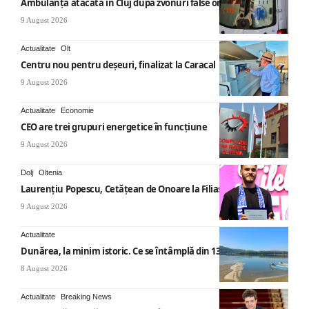
Ambulanță atacată în Cluj după zvonuri false online
9 August 2026
Actualitate
Olt
Centru nou pentru deșeuri, finalizat la Caracal
9 August 2026
Actualitate
Economie
CEO are trei grupuri energetice în funcțiune
9 August 2026
Dolj
Oltenia
Laurențiu Popescu, Cetățean de Onoare la Filiași
9 August 2026
Actualitate
Dunărea, la minim istoric. Ce se întâmplă din 13 august
8 August 2026
Actualitate
Breaking News