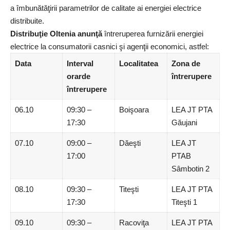
a îmbunătăţirii parametrilor de calitate ai energiei electrice
distribuite.
Distribuţie Oltenia anunţă
întreruperea furnizării energiei
electrice la consumatorii casnici şi agenţii economici, astfel:
Data
Interval
Localitatea
Zona de
orar
de
întrerupere
întrerupere
06.10
09:30 –
Boişoara
LEA JT PTA
17:30
Găujani
07.10
09:00 –
Dăeşti
LEA JT
17:00
PTAB
Sâmbotin 2
08.10
09:30 –
Titeşti
LEA JT PTA
17:30
Titeşti 1
09.10
09:30 –
Racoviţa
LEA JT PTA