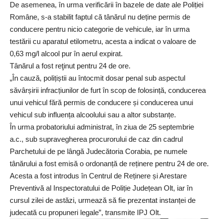
De asemenea, în urma verificării în bazele de date ale Poliției
Române, s-a stabilit faptul că tânărul nu deține permis de
conducere pentru nicio categorie de vehicule, iar în urma
testării cu aparatul etilometru, acesta a indicat o valoare de
0,63 mg/l alcool pur în aerul expirat.
Tânărul a fost reţinut pentru 24 de ore.
„În cauză, polițiștii au întocmit dosar penal sub aspectul
săvârșirii infracțiunilor de furt în scop de folosință, conducerea
unui vehicul fără permis de conducere și conducerea unui
vehicul sub influența alcoolului sau a altor substanțe.
În urma probatoriului administrat, în ziua de 25 septembrie
a.c., sub supravegherea procurorului de caz din cadrul
Parchetului de pe lângă Judecătoria Corabia, pe numele
tânărului a fost emisă o ordonanță de reținere pentru 24 de ore.
Acesta a fost introdus în Centrul de Reținere și Arestare
Preventivă al Inspectoratului de Poliție Județean Olt, iar în
cursul zilei de astăzi, urmează să fie prezentat instanței de
judecată cu propuneri legale”, transmite IPJ Olt.