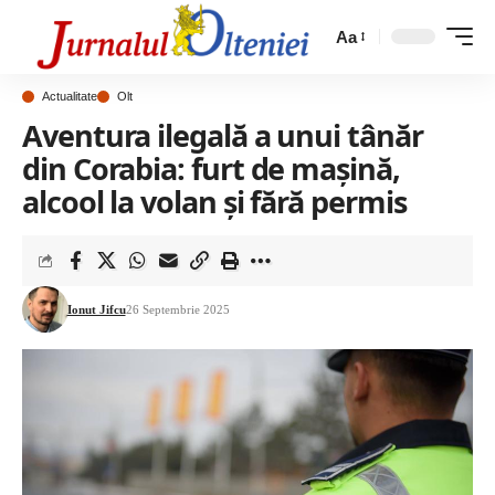
Aa
Actualitate
Olt
Aventura ilegală a unui tânăr
din Corabia: furt de mașină,
alcool la volan și fără permis
Ionut Jifcu
26 Septembrie 2025