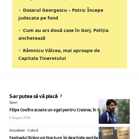
Dosarul Georgescu – Potra: Începe
judecata pe fond
Cum au ars două case în Gorj. Poliția
anchetează
Râmnicu Vâlcea, mai aproape de
Capitala Tineretului
S-ar putea să vă placă
Sport
Filipe Coelho scoate un egal pentru Craiova, în Finlanda
6 August 2026
Actualitate
Cultură
Festivalul Brâncuși Nocturn își deschide porțile la Târgu Jiu