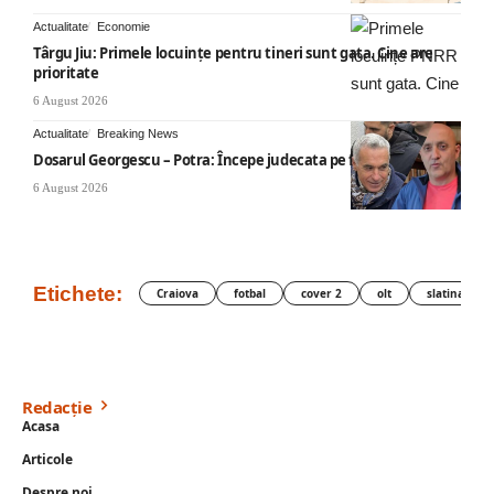
Actualitate
Economie
Târgu Jiu: Primele locuințe pentru tineri sunt gata. Cine are
prioritate
6 August 2026
Actualitate
Breaking News
Dosarul Georgescu – Potra: Începe judecata pe fond
6 August 2026
Etichete:
Craiova
fotbal
cover 2
olt
slatina
Redacție
Acasa
Articole
Despre noi