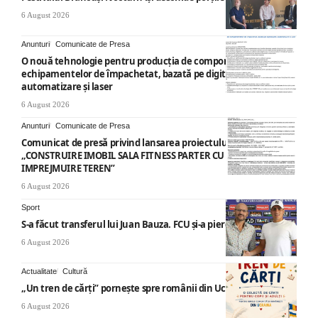
6 August 2026
Anunturi
Comunicate de Presa
O nouă tehnologie pentru producția de componente ale
echipamentelor de împachetat, bazată pe digitalizare,
automatizare și laser
6 August 2026
Anunturi
Comunicate de Presa
Comunicat de presă privind lansarea proiectului cu titlul
„CONSTRUIRE IMOBIL SALA FITNESS PARTER CU SUPANTA SI
IMPREJMUIRE TEREN”
6 August 2026
Sport
S-a făcut transferul lui Juan Bauza. FCU și-a pierdut vedeta
6 August 2026
Actualitate
Cultură
„Un tren de cărți” pornește spre românii din Ucraina
6 August 2026