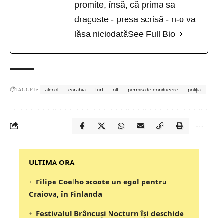
promite, însă, că prima sa
dragoste - presa scrisă - n-o va
lăsa niciodată
See Full Bio
TAGGED:
alcool
corabia
furt
olt
permis de conducere
poliţia
‎‎‎‎‎‎‎ULTIMA ORA
Filipe Coelho scoate un egal pentru
Craiova, în Finlanda
Festivalul Brâncuși Nocturn își deschide