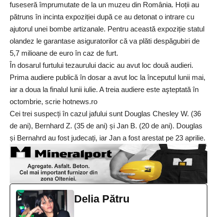
fuseseră împrumutate de la un muzeu din România. Hoții au
pătruns în incinta expoziției după ce au detonat o intrare cu
ajutorul unei bombe artizanale. Pentru această expoziție statul
olandez le garantase asiguratorilor că va plăti despăgubiri de
5,7 milioane de euro în caz de furt.
În dosarul furtului tezaurului dacic au avut loc două audieri.
Prima audiere publică în dosar a avut loc la începutul lunii mai,
iar a doua la finalul lunii iulie. A treia audiere este aşteptată în
octombrie, scrie hotnews.ro
Cei trei suspecți în cazul jafului sunt Douglas Chesley W. (36
de ani), Bernhard Z. (35 de ani) și Jan B. (20 de ani). Douglas
și Bernahrd au fost judecați, iar Jan a fost arestat pe 23 aprilie.
Delia Pătru