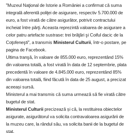
”Muzeul Naţional de Istorie a României a confirmat că suma
integrală aferentă poliţei de asigurare, respectiv 5.700.000 de
euro, a fost virată de către asigurător, potrivit contractului
incheiat între părţi. Aceasta reprezintă valoarea de asigurare a
celor patru artefacte sustrase: trei brăţări şi Coiful dacic de la
Coţofeneşti”, a transmis
Ministerul Culturii
, într-o postare, pe
pagina de Facebook.
Ultima tranşă, în valoare de 855.000 euro, reprezentând 15%
din valoarea totală, a fost virată în data de 12 septembrie, plata
precedentă în valoare de 4.845.000 euro, reprezentând 85%
din valoarea totală, fiind făcută în data de 25 august, a precizat
aceeași sursă.
Ministerul a mai transmis că suma urmează să fie virată către
bugetul de stat.
Ministerul Culturii
precizează și că, la restituirea obiectelor
asigurate, asigurătorul va solicita contravaloarea asigurării de
la muzeu care, la rândul său, va solicita banii de la bugetul de
stat.