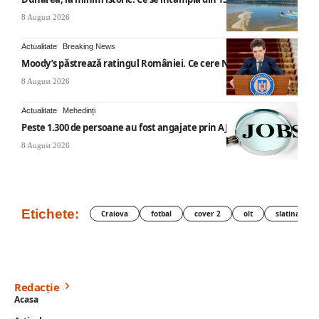
8 August 2026
Actualitate
Breaking News
Moody’s păstrează ratingul României. Ce cere Nicușor Dan
8 August 2026
Actualitate
Mehedinți
Peste 1.300 de persoane au fost angajate prin AJOFM Mehedinți
8 August 2026
Etichete:
Craiova
fotbal
cover 2
olt
slatina
Redacție
Acasa