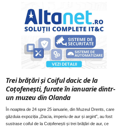
Trei brăţări şi Coiful dacic de la
Coţofeneşti, furate în ianuarie dintr-
un muzeu din Olanda
În noaptea de 24 spre 25 ianuarie, din Muzeul Drents, care
găzduia expoziția „Dacia, imperiu de aur și argint”, au fost
sustrase coiful de la Coțofenești și trei brățări de aur, ce