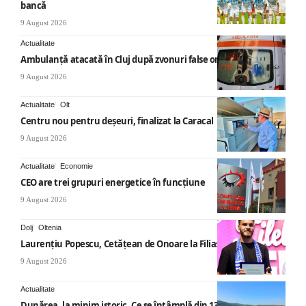
bancă
9 August 2026
Actualitate
Ambulanță atacată în Cluj după zvonuri false online
9 August 2026
Actualitate
Olt
Centru nou pentru deșeuri, finalizat la Caracal
9 August 2026
Actualitate
Economie
CEO are trei grupuri energetice în funcțiune
9 August 2026
Dolj
Oltenia
Laurențiu Popescu, Cetățean de Onoare la Filiași
9 August 2026
Actualitate
Dunărea, la minim istoric. Ce se întâmplă din 13 august