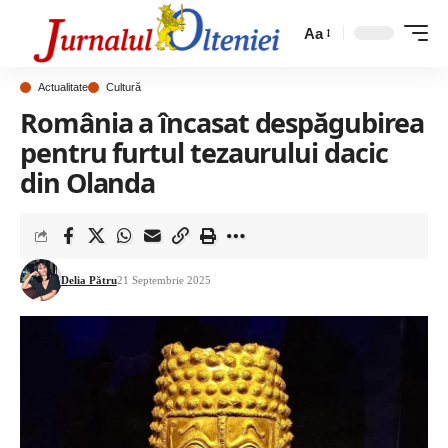
Aa
Actualitate
Cultură
România a încasat despăgubirea
pentru furtul tezaurului dacic
din Olanda
Delia Pătru
21 Septembrie 2025