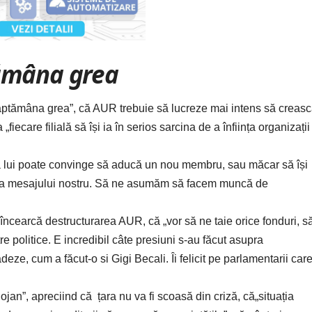
tămâna grea
ptămâna grea”, că AUR trebuie să lucreze mai intens să creas
iecare filială să își ia în serios sarcina de a înființa organizații
 lui poate convinge să aducă un nou membru, sau măcar să își
ea mesajului nostru. Să ne asumăm să facem muncă de
ncearcă destructurarea AUR, că „vor să ne taie orice fonduri, s
e politice. E incredibil câte presiuni s-au făcut asupra
ze, cum a făcut-o si Gigi Becali. Îi felicit pe parlamentarii car
lojan”, apreciind că țara nu va fi scoasă din criză, că„situația