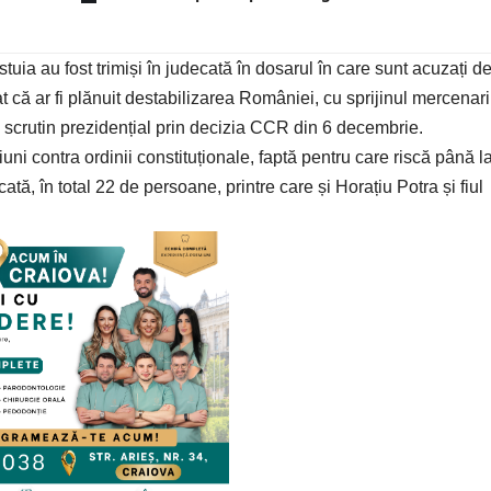
tuia au fost trimiși în judecată în dosarul în care sunt acuzați d
t că ar fi plănuit destabilizarea României, cu sprijinul mercenari
 scrutin prezidențial prin decizia CCR din 6 decembrie.
uni contra ordinii constituționale, faptă pentru care riscă până l
ată, în total 22 de persoane, printre care și Horațiu Potra și fiul