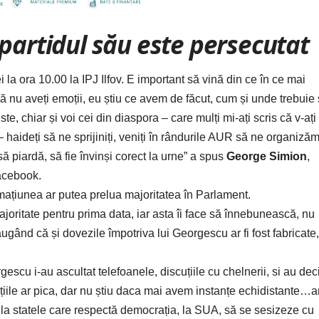
 partidul său este persecutat
ei la ora 10.00 la IPJ Ilfov. E important să vină din ce în ce mai
să nu aveți emoții, eu știu ce avem de făcut, cum și unde trebuie
e, chiar și voi cei din diaspora – care mulți mi-ați scris că v-ați 
aideți să ne sprijiniți, veniți în rândurile AUR să ne organizăm
 piardă, să fie învinși corect la urne” a spus
George Simion
,
Facebook.
mațiunea ar putea prelua majoritatea în Parlament.
ajoritate pentru prima data, iar asta îi face să înnebunească, nu
gând că și dovezile împotriva lui Georgescu ar fi fost fabricate,
escu i-au ascultat telefoanele, discuțiile cu chelnerii, si au dec
ațiile ar pica, dar nu știu daca mai avem instanțe echidistante…
la statele care respectă democrația, la SUA, să se sesizeze cu