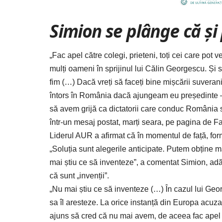
Simion se plânge că și
„Fac apel către colegi, prieteni, toți cei care pot v
mulți oameni în sprijinul lui Călin Georgescu. Și 
fim (…) Dacă vreți să faceți bine mișcării suveranist
întors în România dacă ajungeam eu președinte – h
să avem grijă ca dictatorii care conduc România să
într-un mesaj postat, marți seara, pe pagina de 
Liderul AUR a afirmat că în momentul de față, for
„Soluția sunt alegerile anticipate. Putem obține m
mai știu ce să inventeze”, a comentat Simion, adău
că sunt „invenții”.
„Nu mai știu ce să inventeze (…) În cazul lui Georg
sa îl aresteze. La orice instanță din Europa acuz
ajuns să cred că nu mai avem, de aceea fac apel 