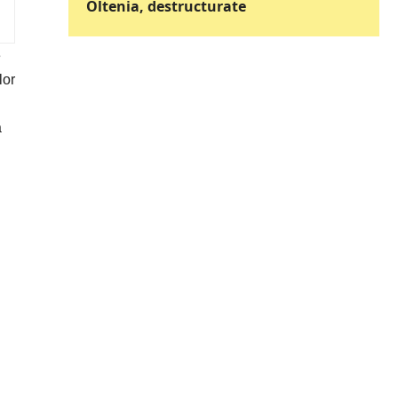
Oltenia, destructurate
e
lor
a