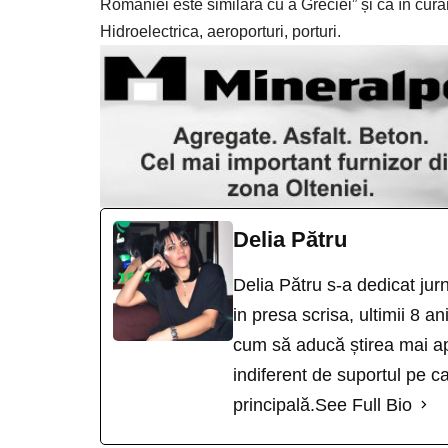
României este similară cu a Greciei” și că în curân
Hidroelectrica, aeroporturi, porturi.
Delia Pătru
Delia Pătru s-a dedicat jur
in presa scrisa, ultimii 8 an
cum să aducă știrea mai ap
indiferent de suportul pe ca
principală.
See Full Bio