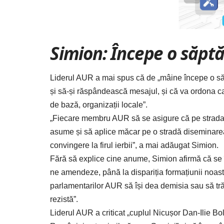
Simion: Începe o săp
Liderul AUR a mai spus că de „mâine începe o să
și să-și răspândească mesajul, și că va ordona ca „f
de bază, organizații locale”.
„Fiecare membru AUR să se asigure că pe strada
asume și să aplice măcar pe o stradă diseminar
convingere la firul ierbii”, a mai adăugat Simion.
Fără să explice cine anume, Simion afirmă că se î
ne amendeze, până la dispariția formațiunii noastr
parlamentarilor AUR să își dea demisia sau să trăde
rezistă”.
Liderul AUR
a criticat „cuplul Nicușor Dan-Ilie Bo