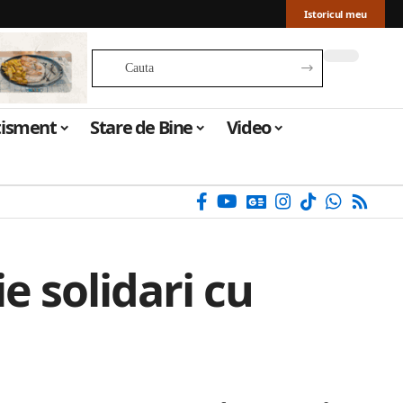
Istoricul meu
tisment
Stare de Bine
Video
e solidari cu