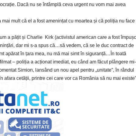
mocrație. Dacă nu se întâmplă ceva urgent nu vom mai avea
a mai mult că el a fost amenințat cu moartea și că poliția nu face
cum a pățit și Charlie Kirk (activistul american care a fost împuș
enințări, dar mi s-a spus că…să vedem, că se le duc contract de
mt apărat în țara mea, nu mă mai simt în siguranță…În toată
ilmat – poliția a acționat imediat, eu când am făcut plângere mi-
comentat Simion, lansând un nou apel pentru „unitate”, în rândul
 afara cetății, printre cei care vor ca România să nu mai existe”