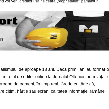
d vor veni creditorii să ne ceară „proprietățile”: pământuri,
nalismului de aproape 18 ani. Dacă primii ani au format-o
i, în rolul de editor online la Jurnalul Olteniei, au învățat-
roape de oameni, în timp real. Crede cu tărie că,
re citim, hârtie sau ecran, calitatea informației rămâne