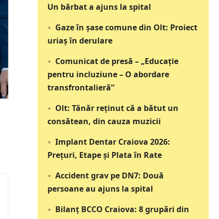
Un bărbat a ajuns la spital
Gaze în șase comune din Olt: Proiect
uriaș în derulare
Comunicat de presă – „Educație
pentru incluziune – O abordare
transfrontalieră”
Olt: Tânăr reţinut că a bătut un
consătean, din cauza muzicii
Implant Dentar Craiova 2026:
i
Preţuri, Etape şi Plata în Rate
Accident grav pe DN7: Două
persoane au ajuns la spital
Bilanț BCCO Craiova: 8 grupări din