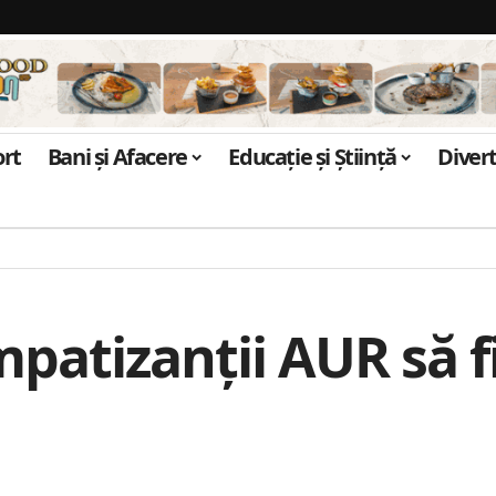
ort
Bani și Afacere
Educație și Știință
Diver
atizanții AUR să fi