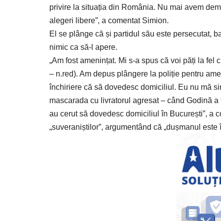
privire la situația din România. Nu mai avem de
alegeri libere”, a comentat
Simion.
El se plânge că și partidul său este persecutat, b
nimic ca să-l apere.
„Am fost amenințat. Mi s-a spus că voi păți la fel 
– n.red). Am depus plângere la poliție pentru am
închiriere că să dovedesc domiciliul. Eu nu mă si
mascarada cu livratorul agresat – când Godină a f
au cerut să dovedesc domiciliul în București”, a 
„suveraniștilor”, argumentând că „dușmanul este în