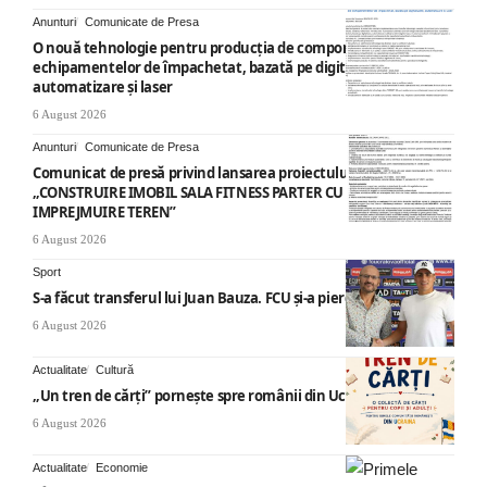
Anunturi
Comunicate de Presa
O nouă tehnologie pentru producția de componente ale
echipamentelor de împachetat, bazată pe digitalizare,
automatizare și laser
6 August 2026
Anunturi
Comunicate de Presa
Comunicat de presă privind lansarea proiectului cu titlul
„CONSTRUIRE IMOBIL SALA FITNESS PARTER CU SUPANTA SI
IMPREJMUIRE TEREN”
6 August 2026
Sport
S-a făcut transferul lui Juan Bauza. FCU și-a pierdut vedeta
6 August 2026
Actualitate
Cultură
„Un tren de cărți” pornește spre românii din Ucraina
6 August 2026
Actualitate
Economie