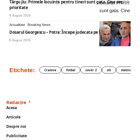
Târgu Jiu: Primele locuințe pentru tineri sunt gata. Cine are
prioritate
6 August 2026
Actualitate
Breaking News
Dosarul Georgescu – Potra: Începe judecata pe fond
6 August 2026
Etichete:
Craiova
fotbal
cover 2
olt
slatina
Redacție
Acasa
Articole
Despre noi
Publicitate