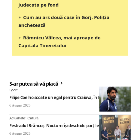
judecata pe fond
Cum au ars două case în Gorj. Poliția
anchetează
Râmnicu Vâlcea, mai aproape de
Capitala Tineretului
S-ar putea să vă placă
Sport
Filipe Coelho scoate un egal pentru Craiova, în Finlanda
6 August 2026
Actualitate
Cultură
Festivalul Brâncuși Nocturn își deschide porțile la Târgu Jiu
6 August 2026