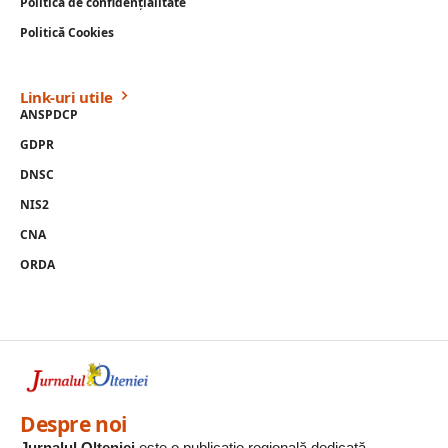
Politică de confidențialitate
Politică Cookies
Link-uri utile
ANSPDCP
GDPR
DNSC
NIS2
CNA
ORDA
Despre noi
Jurnalul Olteniei
este o publicație regională dedicată