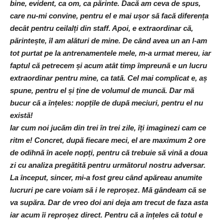
bine, evident, ca om, ca părinte. Dacă am ceva de spus,
care nu-mi convine, pentru el e mai ușor să facă diferența
decât pentru ceilalți din staff. Apoi, e extraordinar că,
părintește, îl am alături de mine. De când avea un an l-am
tot purtat pe la antrenamentele mele, m-a urmat mereu, iar
faptul că petrecem și acum atât timp împreună e un lucru
extraordinar pentru mine, ca tată.
Cel mai complicat e, aș
spune, pentru el și ține de volumul de muncă. Dar mă
bucur că a înțeles: nopțile de după meciuri, pentru el nu
există!
Iar cum noi jucăm din trei în trei zile, îți imaginezi cam ce
ritm e! Concret, după fiecare meci, el are maximum 2 ore
de odihnă în acele nopți, pentru că trebuie să vină a doua
zi cu analiza pregătită pentru următorul nostru adversar.
La început, sincer, mi-a fost greu când apăreau anumite
lucruri pe care voiam să i le reproșez. Mă gândeam că se
va supăra. Dar de vreo doi ani deja am trecut de faza asta
iar acum îi reproșez direct. Pentru că a înțeles că totul e