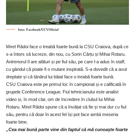
foto: Facebook/UCVOficial
Mirel Rădoi face o treabă foarte bună la CSU Craiova, după ce
s-a întors să lucreze, din nou, cu Sorin Cârțu și Mihai Rotaru.
Antrenorul îl are alături și pe fiul său, pe care l-a adus în staff,
cu gândul că poate fi o mutare inspirată. S-a dovedit că a avut
dreptate și că tânărul lui băiat face o treabă foarte bună.
CSU Craiova este pe primul loc în campionat și e calificată în
grupele Conference League. Fiul tehnicianului este analist
video și, în mod clar, om de încredere în clubul lui Mihai
Rotaru. Mirel Rădoi spune că a învățat să fie și mai dur cu fiul
său, pentru că doar în acest fel își pot face ambii meseria
foarte bine.
„Cea mai bună parte vine din faptul că mă cunoaște foarte