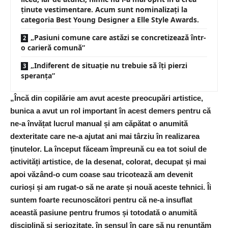
ținute vestimentare. Acum sunt nominalizați la
categoria Best Young Designer a Elle Style Awards.
„Pasiuni comune care astăzi se concretizează într-
o carieră comună”
„Indiferent de situație nu trebuie să îți pierzi
speranța”
„Încă din copilărie am avut aceste preocupări artistice,
bunica a avut un rol important în acest demers pentru că
ne-a învățat lucrul manual și am căpătat o anumită
dexteritate care ne-a ajutat ani mai târziu în realizarea
ținutelor. La început făceam împreună cu ea tot soiul de
activități artistice, de la desenat, colorat, decupat și mai
apoi văzând-o cum coase sau tricotează am devenit
curioși și am rugat-o să ne arate și nouă aceste tehnici. Îi
suntem foarte recunoscători pentru că ne-a insuflat
această pasiune pentru frumos și totodată o anumită
disciplină și seriozitate, în sensul în care să nu renunțăm