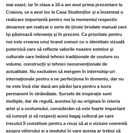
mai exact, iar în clasa a 10-a am avut prima prezentare la
Craiova, ce a avut loc la Casa Studenților și a însemnat o
realizare importantă pentru noi la momentul respectiv
deoarece am realizat o serie de ținute brodate manual care
își păstrează relevanța și în prezent. Ca prioritate pentru
noi este crearea unui brand comun cu o identitate vizuală
puternică care să reflecte valorile noastre estetice și
culturale care îmbină tehnici tradiționale de couture cu
volume, construcții și tehnici neconvenționale de
actualitate. Nu excludem să mergem în internship-uri
internaționale pentru a ne perfecționa în domeniu, dar nu
ne este încă clar dacă am părăsi țara pentru a lucra
permanent în străinătate. Sursele de inspirație sunt
multiple, dar de regulă, acestea își au originea în istoria
artei și a costumului, considerăm că este foarte important
să cunoști și să respecți acest bagaj cultural pe care
trecutul îl constituie pentru a reuși să ai o viziune coerentă
asupra viitorului și a modului în care acesta ar trebui să