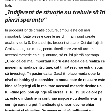
frați.
„Indiferent de situație nu trebuie să îți
pierzi speranța”
În procesul lor de creație couture, timpul este cel mai
important. Toate piesele care le ies din mâini sunt create
exclusiv de la 0. De la schițe, broderii și tipare. Cei doi frați din
Craiova au și un mesaj pentru tinerii care vor să urmeze
aceeași meserie ca ei, și anume, să nu își piardă speranța.
„Cred că cel mai important lucru este acela de a realiza ce
înseamnă moda pentru tine, cât timp/ resurse ești dispus
să investești în pasiunea ta. Dacă îți place moda doar la
nivel de hobby și o consideri o modalitate de relaxare este
bine să înțelegi că în realitate această meserie devine un
full-time job, poți ajunge să lucrezi și 18, 19, 20 de ore pe
zi, este o industrie în continuă mișcare cu deadline-uri și
cerințe care nu pot fi amânate și uneori devine chiar
frustrant și obositor. De aceea cred că indiferent de