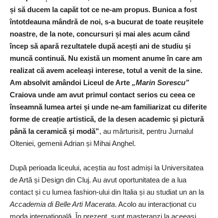
și să ducem la capăt tot ce ne-am propus. Bunica a fost
întotdeauna mândră de noi, s-a bucurat de toate reușitele
noastre, de la note, concursuri și mai ales acum când
încep să apară rezultatele după acești ani de studiu și
muncă continuă. Nu există un moment anume în care am
realizat că avem aceleași interese, totul a venit de la sine.
Am absolvit amândoi Liceul de Arte
„Marin Sorescu”
Craiova unde am avut primul contact serios cu ceea ce
înseamnă lumea artei și unde ne-am familiarizat cu diferite
forme de creație artistică, de la desen academic și pictură
până la ceramică și modă”
, au mărturisit, pentru
Jurnalul
Olteniei
, gemenii Adrian și Mihai Anghel.
După perioada liceului, aceștia au fost admiși la Universitatea
de Artă și Design din Cluj. Au avut oportunitatea de a lua
contact și cu lumea fashion-ului din Italia și au studiat un an la
Accademia di Belle Arti Macerata
. Acolo au interacționat cu
moda internațională. În prezent, sunt masteranzi la aceeași