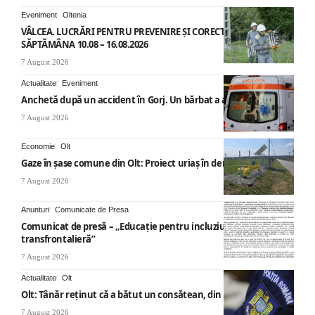
Eveniment
Oltenia
VÂLCEA. LUCRĂRI PENTRU PREVENIRE ȘI CORECTARE AVARII –
SĂPTĂMÂNA 10.08 – 16.08.2026
7 August 2026
Actualitate
Eveniment
Anchetă după un accident în Gorj. Un bărbat a ajuns la spital
7 August 2026
Economie
Olt
Gaze în șase comune din Olt: Proiect uriaș în derulare
7 August 2026
Anunturi
Comunicate de Presa
Comunicat de presă – „Educație pentru incluziune – O abordare
transfrontalieră”
7 August 2026
Actualitate
Olt
Olt: Tânăr reţinut că a bătut un consătean, din cauza muzicii
7 August 2026