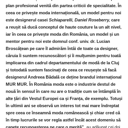
plan profesional venită din partea criticii de specialitate. În
ceea ce privește moda internațională, un model pentru noi
este designerul casei
Schiaparelli, Daniel Roseberry,
care
a reușit să ducă conceptul de haute couture la un alt nivel,
iar în ceea ce privește moda din România, un model și un
mentor pentru noi este domnul conf. univ. dr. Lucian
Broscățean pe care îl admirăm întâi de toate ca designer,
căruia îi suntem recunoscători și îi mulțumim pentru toată
implicarea din cadrul departamentului de modă de la Cluj
și totodată suntem fascinați de ceea ce reușește să facă
designerul Andreea Bădală ce deține brandul internațional
MUR MUR. În România moda este o industrie destul de
nouă în sensul în care nu are o tradiție cum se întâmplă în
alte țări din Vestul Europei ca și Franța, de exemplu. Totuși
în ultimii ani se observă un interes tot mai mare îndreptat
spre ceea ce înseamnă moda românească și chiar cred că
în timp lucrurile se vor regla astfel încât acest domeniu să
capete recunoașterea pe care o merită”
, au adăugat cei doi