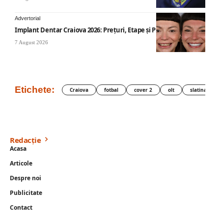
Advertorial
Implant Dentar Craiova 2026: Preţuri, Etape şi Plata în Rate
7 August 2026
Etichete:
Craiova
fotbal
cover 2
olt
slatina
Redacție
Acasa
Articole
Despre noi
Publicitate
Contact