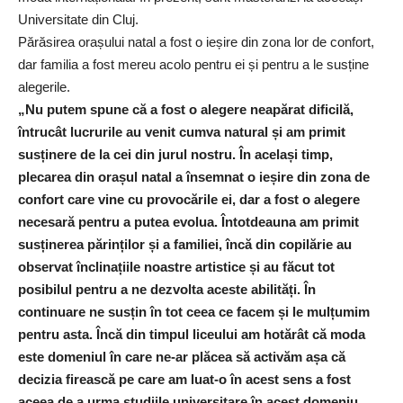
Universitate din Cluj.
Părăsirea orașului natal a fost o ieșire din zona lor de confort,
dar familia a fost mereu acolo pentru ei și pentru a le susține
alegerile.
„Nu putem spune că a fost o alegere neapărat dificilă,
întrucât lucrurile au venit cumva natural și am primit
susținere de la cei din jurul nostru. În același timp,
plecarea din orașul natal a însemnat o ieșire din zona de
confort care vine cu provocările ei, dar a fost o alegere
necesară pentru a putea evolua. Întotdeauna am primit
susținerea părinților și a familiei, încă din copilărie au
observat înclinațiile noastre artistice și au făcut tot
posibilul pentru a ne dezvolta aceste abilități. În
continuare ne susțin în tot ceea ce facem și le mulțumim
pentru asta. Încă din timpul liceului am hotărât că moda
este domeniul în care ne-ar plăcea să activăm așa că
decizia firească pe care am luat-o în acest sens a fost
aceea de a urma studiile universitare în acest domeniu.