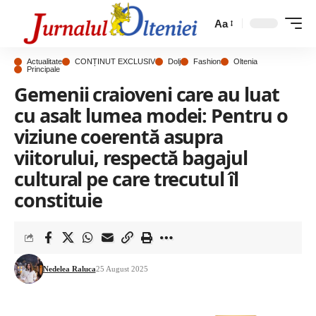
Aa
Actualitate
CONȚINUT EXCLUSIV
Dolj
Fashion
Oltenia
Principale
Gemenii craioveni care au luat
cu asalt lumea modei: Pentru o
viziune coerentă asupra
viitorului, respectă bagajul
cultural pe care trecutul îl
constituie
Nedelea Raluca
25 August 2025