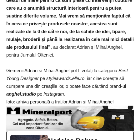
destul de mare pentru că sunt piese cu intervenții couture
care au o anumită structură interioară pentru a putea
susține diferite volume. Mai vrem să menționăm faptul că
în ceea ce privește produsele noastre, acestea sunt
realizate de la 0 de către noi, de la schițe de idei, tipare,
mulaje, broderii și până la realizarea în cele mai mici detalii
ale produsului final”
, au declarat Adrian și Mihai Anghel,
pentru Jurnalul Olteniei.
Gemenii Adrian și Mihai Anghel pot fi votați la categoria
Best
Young Designer
pe
styleawards.elle.ro
, iar cine dorește să
cumpere una din creațiile lor, o poate face căutând brand-ul
anghel.studio
pe
Instagram
.
foto: arhiva personală a fraților Adrian și Mihai Anghel