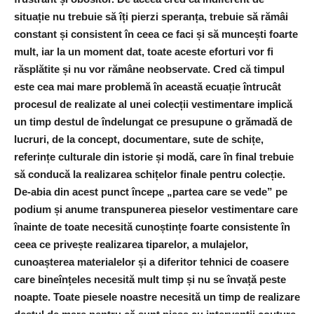
situație nu trebuie să îți pierzi speranța, trebuie să rămâi
constant și consistent în ceea ce faci și să muncești foarte
mult, iar la un moment dat, toate aceste eforturi vor fi
răsplătite și nu vor rămâne neobservate. Cred că timpul
este cea mai mare problemă în această ecuație întrucât
procesul de realizate al unei colecții vestimentare implică
un timp destul de îndelungat ce presupune o grămadă de
lucruri, de la concept, documentare, sute de schițe,
referințe culturale din istorie și modă, care în final trebuie
să conducă la realizarea schițelor finale pentru colecție.
De-abia din acest punct începe „partea care se vede” pe
podium și anume transpunerea pieselor vestimentare care
înainte de toate necesită cunoștințe foarte consistente în
ceea ce privește realizarea tiparelor, a mulajelor,
cunoașterea materialelor și a diferitor tehnici de coasere
care bineînțeles necesită mult timp și nu se învață peste
noapte. Toate piesele noastre necesită un timp de realizare