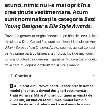
atunci, nimic nu i-a mai oprit în a
crea ținute vestimentare. Acum
sunt nominalizați la categoria
Best
Young Designer
a
Elle Style Awards
.
Povestea gemenilor Anghel începe de pe băncile liceului, încă
din clasa a IX-a. Cei doi frați sunt absolvenții Liceului de Arte
„Marin Sorescu”
din Craiova. Acolo, spun ei, au luat contact
pentru prima oară cu lumea artei. Totuși, încă de mici copii,
bunica lor a fost cea care i-a inspirat pentru că a fost modelul
de la care au deprins dexteritatea și lucrul manual.
Continut
Au plecat din Craiova pentru a face artă în lumea
modei și pentru a deveni designeri vestimentari.
Frații Adrian și Mihai Anghel, doi tineri în vârstă de
23 de ani, au luat cu asalt lumea modei încă din
liceu, iar de atunci, nimic nu i-a mai oprit în a crea