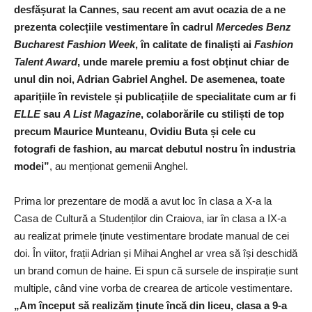
desfășurat la Cannes, sau recent am avut ocazia de a ne
prezenta colecțiile vestimentare în cadrul
Mercedes Benz
Bucharest Fashion Week
, în calitate de finaliști ai
Fashion
Talent Award
, unde marele premiu a fost obținut chiar de
unul din noi, Adrian Gabriel Anghel. De asemenea, toate
aparițiile în revistele și publicațiile de specialitate cum ar fi
ELLE
sau
A List Magazine
, colaborările cu stiliști de top
precum Maurice Munteanu, Ovidiu Buta și cele cu
fotografi de fashion, au marcat debutul nostru în industria
modei”
, au menționat gemenii Anghel.
Prima lor prezentare de modă a avut loc în clasa a X-a la
Casa de Cultură a Studenților din Craiova, iar în clasa a IX-a
au realizat primele ținute vestimentare brodate manual de cei
doi. În viitor, frații Adrian și Mihai Anghel ar vrea să își deschidă
un brand comun de haine. Ei spun că sursele de inspirație sunt
multiple, când vine vorba de crearea de articole vestimentare.
„Am început să realizăm ținute încă din liceu, clasa a 9-a