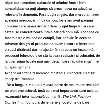
niște baze estetice, culturale și tehnice foarte bine
consolidate nu poți ajunge să creezi ceva cu adevărat
relevant în domeniu. Pare puțin clișeic, dar mereu am avut
aceleași preocupări, încă din copilărie am avut pasiuni
comune care ne-au urmărit de-a lungul timpului și care
astăzi se concretizează într-o carieră comună. Tot ceea ce
facem este o muncă de echipă, într-adevăr, în ceea ce
privește design-ul produselor, avem fiecare o identitate
vizuală distinctă dar ne ajutăm în tot ceea ce înseamnă
procesul tehnologic ce stă la baza realizării produsului, de
la tipar până la cele mai mici detalii care fac diferența”
, ne-
au spus gemenii.
Aceștia au strâns numeroase realizări și colaborări cu stiliști
de top din România.
„De-a lungul timpului am avut parte de mai multe realizări
pe plan profesional, însă cele mai importante sunt cele cu
rezonanță internațională cum ar fi
„The Link Fashion
Contest”
, un concurs de lenjerie și costume de baie