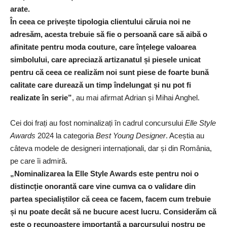
arate.
În ceea ce privește tipologia clientului căruia noi ne
adresăm, acesta trebuie să fie o persoană care să aibă o
afinitate pentru moda couture, care înțelege valoarea
simbolului, care apreciază artizanatul și piesele unicat
pentru că ceea ce realizăm noi sunt piese de foarte bună
calitate care durează un timp îndelungat și nu pot fi
realizate în serie”
, au mai afirmat Adrian și Mihai Anghel.
Cei doi frați au fost nominalizați în cadrul concursului
Elle Style
Awards
2024 la categoria
Best Young Designer
. Aceștia au
câteva modele de designeri internaționali, dar și din România,
pe care îi admiră.
„Nominalizarea la Elle Style Awards este pentru noi o
distincție onorantă care vine cumva ca o validare din
partea specialiștilor că ceea ce facem, facem cum trebuie
și nu poate decât să ne bucure acest lucru. Considerăm că
este o recunoaștere importantă a parcursului nostru pe