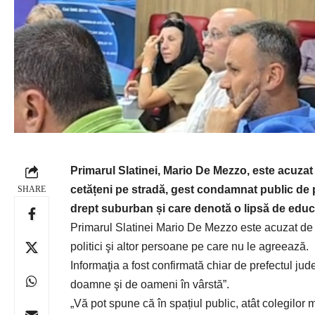
Primarul Slatinei, Mario De Mezzo, este acuzat
cetățeni pe stradă, gest condamnat public de
SHARE
drept suburban și care denotă o lipsă de educ
Primarul Slatinei Mario De Mezzo este acuzat de f
politici şi altor persoane pe care nu le agreează.
Informaţia a fost confirmată chiar de prefectul ju
doamne şi de oameni în vârstă”.
„Vă pot spune că în spațiul public, atât colegilor 