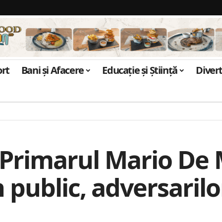
ort
Bani și Afacere
Educație și Știință
Diver
: Primarul Mario De 
 public, adversarilor