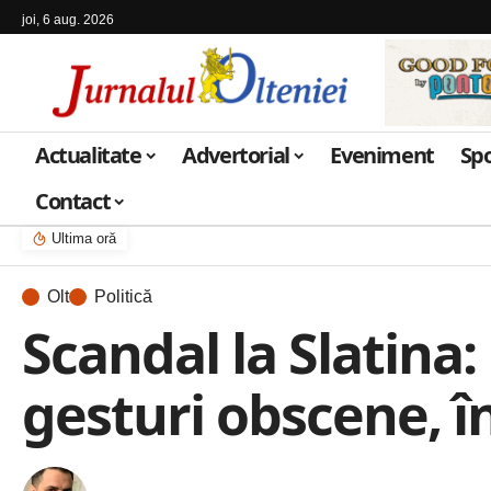
joi, 6 aug. 2026
Actualitate
Advertorial
Eveniment
Sp
Contact
Ultima oră
Olt
Politică
Scandal la Slatina
gesturi obscene, în