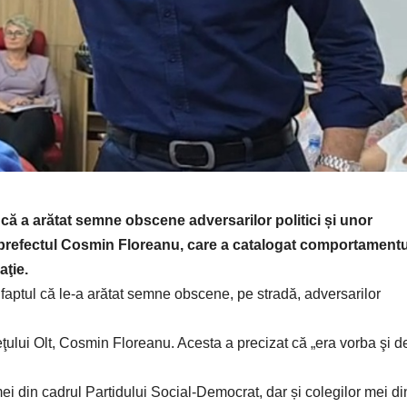
 că a arătat semne obscene adversarilor politici și unor
 prefectul Cosmin Floreanu, care a catalogat comportamentu
aţie.
aptul că le-a arătat semne obscene, pe stradă, adversarilor
deţului Olt, Cosmin Floreanu. Acesta a precizat că „era vorba şi d
mei din cadrul Partidului Social-Democrat, dar și colegilor mei di