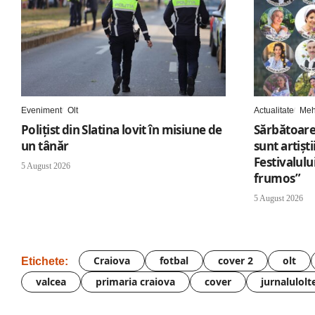
Eveniment
Olt
Actualitate
Meh
Polițist din Slatina lovit în misiune de
Sărbătoare
un tânăr
sunt artișt
Festivalul
5 August 2026
frumos”
5 August 2026
Craiova
fotbal
cover 2
olt
Etichete:
valcea
primaria craiova
cover
jurnalulolt