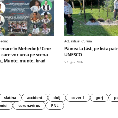
edinți
Actualitate
Cultură
 mare în Mehedinți! Cine
Pâinea la țăst, pe lista pa
ii care vor urca pe scena
UNESCO
ui „Munte, munte, brad
5 August 2026
slatina
accident
dolj
cover 1
gorj
po
eniei
coronavirus
PNL