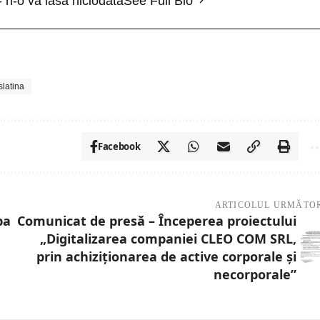
- n-o va lăsa niciodată
See Full Bio
slatina
Facebook
ARTICOLUL URMĂTO
pa
Comunicat de presă – Începerea proiectului
„Digitalizarea companiei CLEO COM SRL,
prin achiziționarea de active corporale și
necorporale”