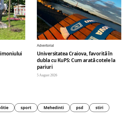
Advertorial
trimoniului
Universitatea Craiova, favorită în
dubla cu KuPS: Cum arată cotele la
pariuri
5 August 2026
litie
sport
Mehedinti
psd
stiri