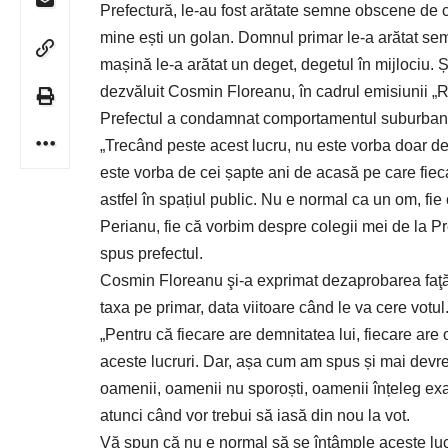
Prefectură, le-au fost arătate semne obscene de căt
mine ești un golan. Domnul primar le-a arătat sem
mașină le-a arătat un deget, degetul în mijlociu. 
dezvăluit Cosmin Floreanu, în cadrul emisiunii „R
Prefectul a condamnat comportamentul suburban 
„Trecând peste acest lucru, nu este vorba doar 
este vorba de cei șapte ani de acasă pe care fieca
astfel în spațiul public. Nu e normal ca un om, 
Perianu, fie că vorbim despre colegii mei de la P
spus prefectul.
Cosmin Floreanu şi-a exprimat dezaprobarea faţă d
taxa pe primar, data viitoare când le va cere votul
„Pentru că fiecare are demnitatea lui, fiecare are
aceste lucruri. Dar, așa cum am spus și mai devre
oamenii, oamenii nu sporoști, oamenii înțeleg exa
atunci când vor trebui să iasă din nou la vot.
Vă spun că nu e normal să se întâmple aceste lucr