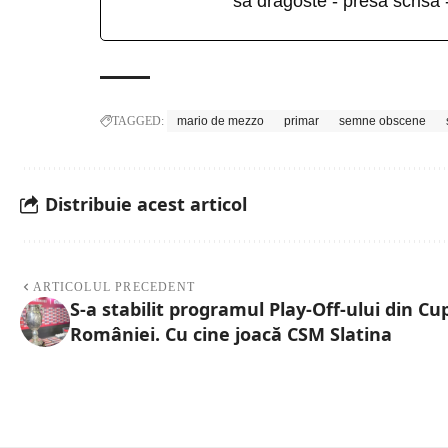
sa dragoste - presa scrisă 
TAGGED:
mario de mezzo
primar
semne obscene
Distribuie acest articol
ARTICOLUL PRECEDENT
S-a stabilit programul Play-Off-ului din Cu
României. Cu cine joacă CSM Slatina