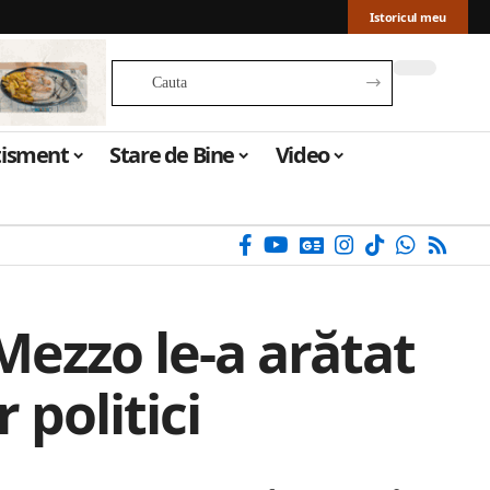
Istoricul meu
tisment
Stare de Bine
Video
Mezzo le-a arătat
 politici