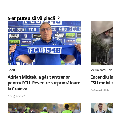
S-ar putea să vă placă
Sport
Actualitate
Eve
Adrian Mititelu a găsit antrenor
Incendiu în
pentru FCU. Revenire surprinzătoare
ISU mobili
la Craiova
5 August 2026
5 August 2026