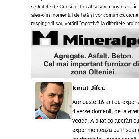
ședințele de Consiliul Local și sunt convins că î
ales-o în momentul de față și vor comunica oameni
respingerii sau votării împotrivă la diferitele pr
Ionut Jifcu
Are peste 16 ani de experie
diverse domenii, de la eveni
vedea. A bifat colaborări 
experimentează ce înseamn