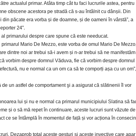
re actualul primar. Atâta timp cât tu faci lucrurile astea, pentru
ne obscene acestora pe stradă că s-au întâlnit cu dânșii. Din
Și din păcate era vorba și de doamne, și de oameni în vârstă”, a
eporter 24”.
al primarului despre care spune că este needucat.
de primarul Mario De Mezzo, este vorba de omul Mario De Mezzo
re dintre noi ar trebui să-i avem și n-ar trebui să ne manifestăm
fie că vorbim despre domnul Văduva, fie că vorbim despre domnul
refectură, nu e normal ca un om ca să te comporți așa cu un om”,
e un astfel de comportament şi a asigurat că slătinenii îl vor
.
 onoarea lui și nu e normal ca primarul municipiului Slatina să fa
me și o să mă repet în continuare, aceste lucruri sunt văzute de
ct ce se întâmplă în momentul de față și vor acționa în consecin
uri. Dezaprob total aceste gesturi și aceste invective care apar