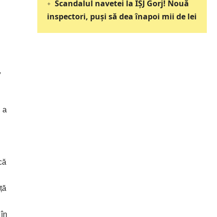
Scandalul navetei la IȘJ Gorj! Nouă
inspectori, puși să dea înapoi mii de lei
,
 a
că
ță
 în