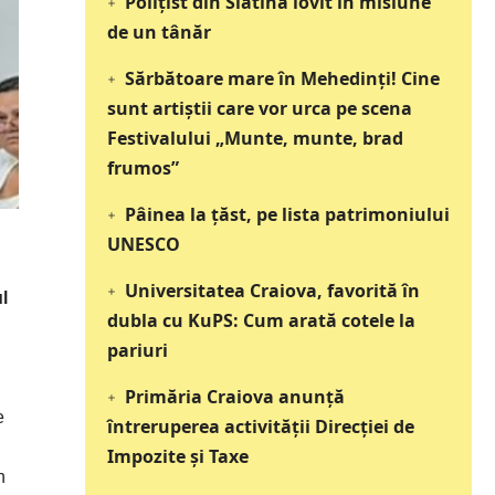
Polițist din Slatina lovit în misiune
de un tânăr
Sărbătoare mare în Mehedinți! Cine
sunt artiștii care vor urca pe scena
Festivalului „Munte, munte, brad
frumos”
Pâinea la țăst, pe lista patrimoniului
UNESCO
Universitatea Craiova, favorită în
l
dubla cu KuPS: Cum arată cotele la
pariuri
Primăria Craiova anunță
e
întreruperea activității Direcției de
Impozite și Taxe
n