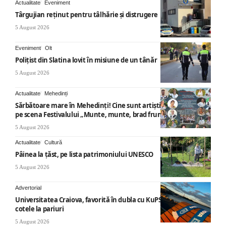
Actualitate
Eveniment
Târgujian reținut pentru tâlhărie și distrugere
5 August 2026
Eveniment
Olt
Polițist din Slatina lovit în misiune de un tânăr
5 August 2026
Actualitate
Mehedinți
Sărbătoare mare în Mehedinți! Cine sunt artiștii care vor urca
pe scena Festivalului „Munte, munte, brad frumos”
5 August 2026
Actualitate
Cultură
Pâinea la țăst, pe lista patrimoniului UNESCO
5 August 2026
Advertorial
Universitatea Craiova, favorită în dubla cu KuPS: Cum arată
cotele la pariuri
5 August 2026