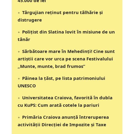
45.000 de lei
Târgujian reținut pentru tâlhărie și
distrugere
Polițist din Slatina lovit în misiune de un
tânăr
Sărbătoare mare în Mehedinți! Cine sunt
artiștii care vor urca pe scena Festivalului
„Munte, munte, brad frumos”
Pâinea la țăst, pe lista patrimoniului
UNESCO
Universitatea Craiova, favorită în dubla
cu KuPS: Cum arată cotele la pariuri
Primăria Craiova anunță întreruperea
activității Direcției de Impozite și Taxe