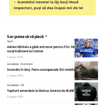
Scandalul navetei la IȘJ Gorj! Nouă
inspectori, puși să dea înapoi mii de lei
S-ar putea să vă placă
Sport
Adrian Mititelu a găsit antrenor pentru FCU. Revenire
surprinzătoare la Craiova
5 August 2026
Actualitate
Eveniment
Incendiu în Gorj. Patru autospeciale ISU mobilizate
5 August 2026
Actualitate
Olt
Topitorii amendate la Slatina: Amenzi de 45.000 de lei
5 August 2026