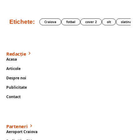
Etichete:
Craiova
fotbal
cover 2
olt
slatina
Redacție
Acasa
Articole
Despre noi
Publicitate
Contact
Parteneri
Aeroport Craiova