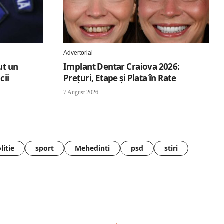
Advertorial
ut un
Implant Dentar Craiova 2026:
cii
Preţuri, Etape şi Plata în Rate
7 August 2026
litie
sport
Mehedinti
psd
stiri