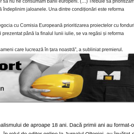
or să nu ne consumăm banii europeni. (…) Trebuie să prioritiză
să îndeplinim jaloanele. Una dintre condiționări este reforma
egocia cu Comisia Europeană prioritizarea proiectelor cu fondur
prezentat până la finalul lunii iulie, se va regăsi și reforma
ameni care lucrează în țara noastră”, a subliniat premierul.
nalismului de aproape 18 ani. Dacă primii ani au format-o