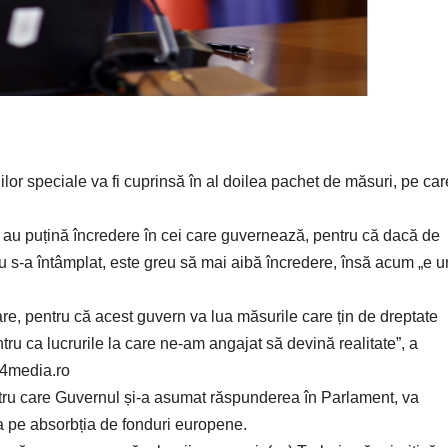
ilor speciale va fi cuprinsă în al doilea pachet de măsuri, pe car
i au puțină încredere în cei care guvernează, pentru că dacă de
nu s-a întâmplat, este greu să mai aibă încredere, însă acum „e u
e, pentru că acest guvern va lua măsurile care țin de dreptate
tru ca lucrurile la care ne-am angajat să devină realitate”, a
 g4media.ro
ntru care Guvernul și-a asumat răspunderea în Parlament, va
a pe absorbția de fonduri europene.