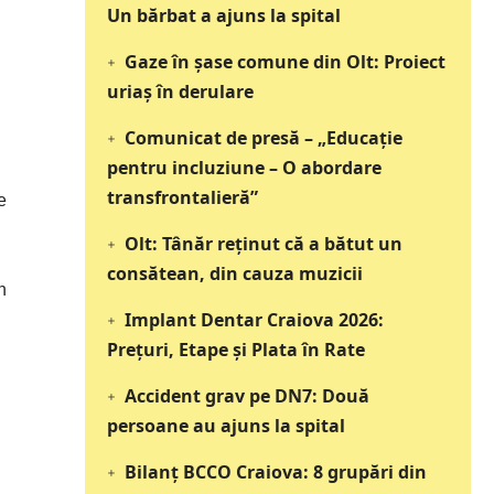
Un bărbat a ajuns la spital
Gaze în șase comune din Olt: Proiect
uriaș în derulare
Comunicat de presă – „Educație
pentru incluziune – O abordare
transfrontalieră”
e
Olt: Tânăr reţinut că a bătut un
consătean, din cauza muzicii
n
Implant Dentar Craiova 2026:
Preţuri, Etape şi Plata în Rate
Accident grav pe DN7: Două
persoane au ajuns la spital
Bilanț BCCO Craiova: 8 grupări din