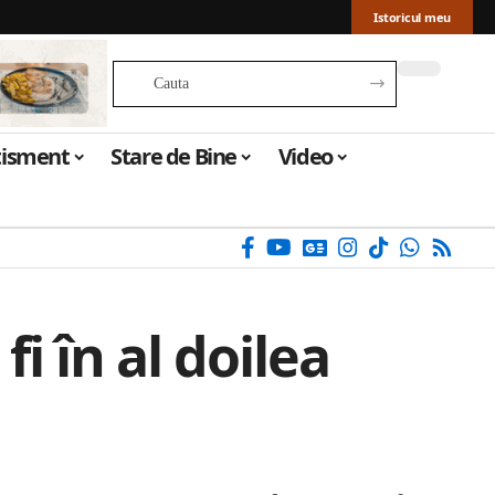
Istoricul meu
tisment
Stare de Bine
Video
i în al doilea