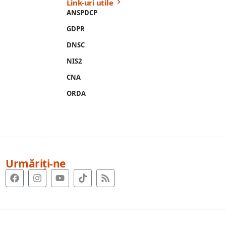
Link-uri utile
ANSPDCP
GDPR
DNSC
NIS2
CNA
ORDA
Urmăriți-ne