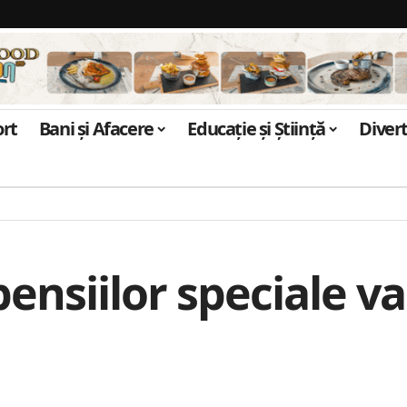
ort
Bani și Afacere
Educație și Știință
Diver
nsiilor speciale va f