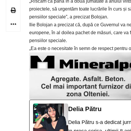
„Riscăm ca până în a doua jumătate a anului viit
proiectele, să urgentăm toate lucrările în curs și 
pensiilor speciale”, a precizat Bolojan.
Ilie Bolojan a precizat că, după ce Guvernul va n
europene, în al doilea pachet de măsuri, care va fi 
pensiilor speciale.
„Ea este o necesitate în semn de respect pentru o
Delia Pătru
Delia Pătru s-a dedicat jur