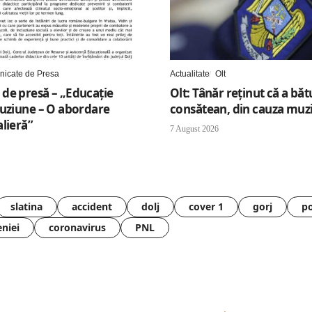
icate de Presa
Actualitate
Olt
de presă – „Educație
Olt: Tânăr reţinut că a băt
luziune – O abordare
consătean, din cauza muzi
lieră”
7 August 2026
slatina
accident
dolj
cover 1
gorj
po
eniei
coronavirus
PNL