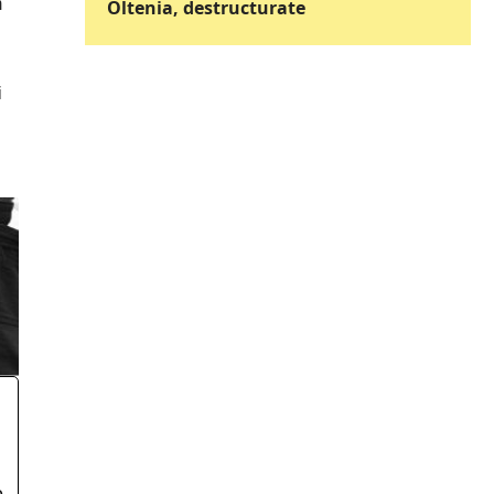
m
Oltenia, destructurate
i