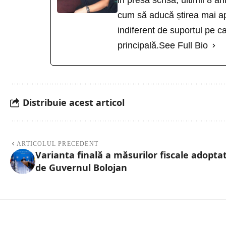
in presa scrisa, ultimii 8 an
cum să aducă știrea mai ap
indiferent de suportul pe ca
principală.
See Full Bio
Distribuie acest articol
ARTICOLUL PRECEDENT
Varianta finală a măsurilor fiscale adopta
de Guvernul Bolojan