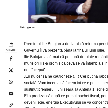
Foto: gov.ro
Premierul Ilie Bolojan a declarat că reforma pensi
Guvernu îl va prezenta până la finalul lunii iulie.
SHARE
Ilie Bolojan a afirmat că pe bună dreptate români
multe ori li s-a promis că ceva se va întâmpla și 
nou început”.
„Eu nu cer să ne cauționeze (…) Cer puțină răbdar
socială. Vom încerca să facem tot ce e posibil pen
susținut premierul, luni seara, la Antena 1, scrie
El a precizat că după ce primul pachet fiscal, pe
deveni lege, energia Executivului se va concentr