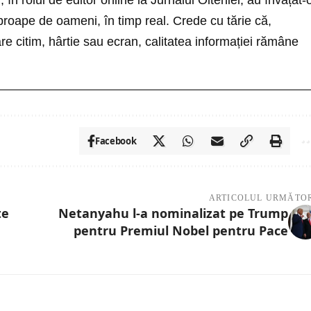
i, în rolul de editor online la Jurnalul Olteniei, au învățat-
roape de oameni, în timp real. Crede cu tărie că,
re citim, hârtie sau ecran, calitatea informației rămâne
Facebook
ARTICOLUL URMĂTO
te
Netanyahu l-a nominalizat pe Trump
pentru Premiul Nobel pentru Pace