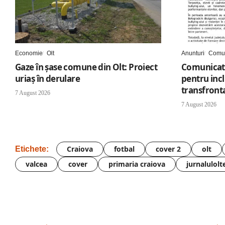
Economie
Olt
Anunturi
Comun
Gaze în șase comune din Olt: Proiect
Comunicat 
uriaș în derulare
pentru inc
transfronta
7 August 2026
7 August 2026
Craiova
fotbal
cover 2
olt
Etichete:
valcea
cover
primaria craiova
jurnalulolt