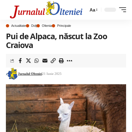
Aa
Actualitate
Dolj
Oltenia
Principale
Pui de Alpaca, născut la Zoo
Craiova
Jurnalul Olteniei
21 Iunie 2025