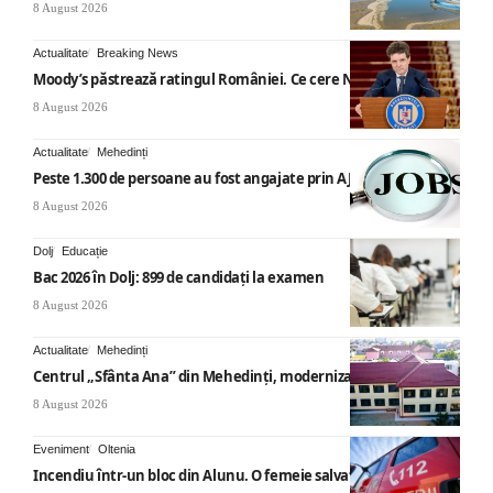
8 August 2026
Actualitate
Breaking News
Moody’s păstrează ratingul României. Ce cere Nicușor Dan
8 August 2026
Actualitate
Mehedinți
Peste 1.300 de persoane au fost angajate prin AJOFM Mehedinți
8 August 2026
Dolj
Educație
Bac 2026 în Dolj: 899 de candidați la examen
8 August 2026
Actualitate
Mehedinți
Centrul „Sfânta Ana” din Mehedinți, modernizat
8 August 2026
Eveniment
Oltenia
Incendiu într-un bloc din Alunu. O femeie salvată