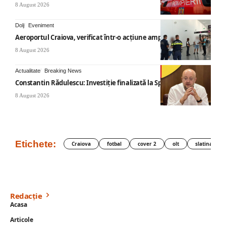
8 August 2026
Dolj
Eveniment
Aeroportul Craiova, verificat într-o acțiune amplă
8 August 2026
Actualitate
Breaking News
Constantin Rădulescu: Investiție finalizată la Spitalul Mihăești
8 August 2026
Etichete:
Craiova
fotbal
cover 2
olt
slatina
Redacție
Acasa
Articole