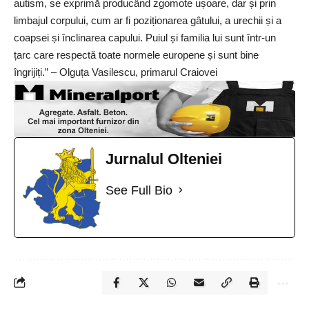
autism, se exprimă producând zgomote ușoare, dar și prin
limbajul corpului, cum ar fi poziționarea gâtului, a urechii și a
coapsei și înclinarea capului. Puiul și familia lui sunt într-un
țarc care respectă toate normele europene și sunt bine
îngrijiți.” – Olguța Vasilescu, primarul Craiovei
Jurnalul Olteniei
See Full Bio