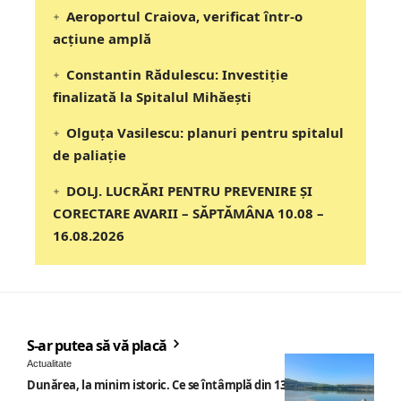
Aeroportul Craiova, verificat într-o
acțiune amplă
Constantin Rădulescu: Investiție
finalizată la Spitalul Mihăești
Olguța Vasilescu: planuri pentru spitalul
de paliație
DOLJ. LUCRĂRI PENTRU PREVENIRE ȘI
CORECTARE AVARII – SĂPTĂMÂNA 10.08 –
16.08.2026
S-ar putea să vă placă
Actualitate
Dunărea, la minim istoric. Ce se întâmplă din 13 august