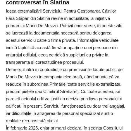
controversat în Slatina
Ideea externalizării Serviciului Pentru Gestionarea Câinilor
Fără Stăpân din Slatina revine în actualitate, la inițiativa
primarului Mario De Mezzo. Potrivit unor surse, în aceste zile
se lucrează la documentația necesară pentru delegarea
acestui serviciu către o firmă privată. Informațiile vehiculate
indică faptul că această firmă ar aparține unei persoane din
anturajul edilului, ceea ce ridică suspiciuni cu privire la
transparența și corectitudinea procesului.
Demersul intră în contradicție cu promisiunile făcute public de
Mario De Mezzo în campania electorală, când anunța că va
readuce în subordinea Primăriei toate serviciile externalizate,
precum piețele sau Cimitirul Strehareți. Cu toate acestea, se
pare că actualul edil va justifica decizia prin lipsa personalului
calificat. În prezent, Serviciul funcționează cu doar trei angajați,
iar dificultățile în atragerea de personal specializat sunt o
realitate recunoscută oficial.
În februarie 2025, chiar primarul declara, în ședința Consiliului