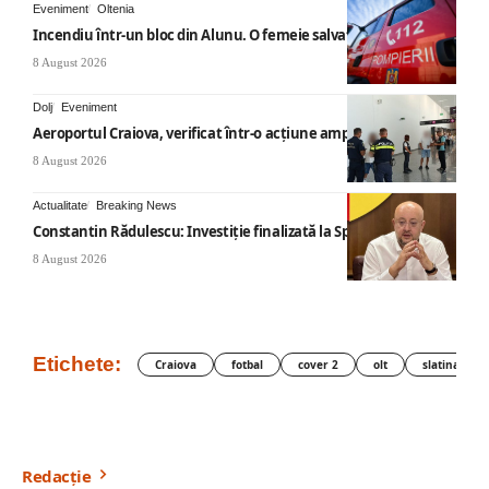
Eveniment
Oltenia
Incendiu într-un bloc din Alunu. O femeie salvată
8 August 2026
Dolj
Eveniment
Aeroportul Craiova, verificat într-o acțiune amplă
8 August 2026
Actualitate
Breaking News
Constantin Rădulescu: Investiție finalizată la Spitalul Mihăești
8 August 2026
Etichete:
Craiova
fotbal
cover 2
olt
slatina
Redacție