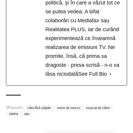
politică, şi în care a văzut tot ce
se putea vedea. A bifat
colaborări cu Mediafax sau
Realitatea PLUS, iar de curând
experimentează ce înseamnă
realizarea de emisiuni TV. Ne
promite, însă, că prima sa
dragoste - presa scrisă - n-o va
lăsa niciodată
See Full Bio
TAGGED:
câini fără stăpân
mario de mezzo
muşcat de câine
slatina
upu