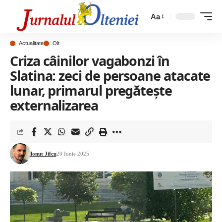
Aa
Actualitate
Olt
Criza câinilor vagabonzi în
Slatina: zeci de persoane atacate
lunar, primarul pregătește
externalizarea
Ionut Jifcu
20 Iunie 2025