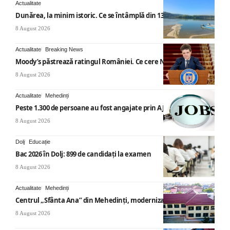
Actualitate
Dunărea, la minim istoric. Ce se întâmplă din 13 august
8 August 2026
Actualitate
Breaking News
Moody’s păstrează ratingul României. Ce cere Nicușor Dan
8 August 2026
Actualitate
Mehedinți
Peste 1.300 de persoane au fost angajate prin AJOFM Mehedinți
8 August 2026
Dolj
Educație
Bac 2026 în Dolj: 899 de candidați la examen
8 August 2026
Actualitate
Mehedinți
Centrul „Sfânta Ana” din Mehedinți, modernizat
8 August 2026