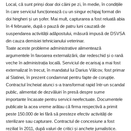
Local, că sunt prinși doar doi câini pe zi, în medie, în condițiile
în care serviciul funcționează cu un singur echipaj format din
doi hingheri și un șofer. Mai mult, capturarea a fost reluată abia
în 4 februarie, după o pauză de patru luni cauzată de
suspendarea activității adăpostului, măsură impusă de DSVSA
din cauza demisiei tehnicianului veterinar.
Toate aceste probleme administrative alimentează
argumentele în favoarea externalizării, dar redeschid și o rană
veche în administrația locală. Serviciul de ecarisaj a mai fost
externalizat în trecut, în mandatul lui Darius Vâlcov, fost primar
al Slatinei, în prezent condamnat pentru fapte de corupție.
Contractul încheiat atunci s-a transformat rapid într-un scandal
public, alimentat de dezvăluiri în presă despre sume
importante încasate pentru servicii neefectuate. Documentele
publicate la acea vreme arătau că firma respectivă a primit
peste 150.000 de lei fără să presteze efectiv activități de
sterilizare sau capturare. Contractul de concesiune a fost
reziliat în 2011, după valuri de critici și anchete jurnalistice.