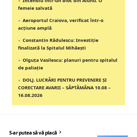
Incendiu într-un bloc din Alunu. O
femeie salvată
Aeroportul Craiova, verificat într-o
acțiune amplă
Constantin Rădulescu: Investiție
finalizată la Spitalul Mihăești
Olguța Vasilescu: planuri pentru spitalul
de paliație
DOLJ. LUCRĂRI PENTRU PREVENIRE ȘI
CORECTARE AVARII – SĂPTĂMÂNA 10.08 –
16.08.2026
S-ar putea să vă placă