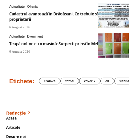
Actualitate
Oltenia
Cadastrul avansează în Drăgășani. Ce trebuie să știe
proprietarii
6 August 2026
Actualitate
Eveniment
Țeapă online cu o mașină: Suspecți prinși în Mehedinți
6 August 2026
Etichete:
Craiova
fotbal
cover 2
olt
slatina
Redacție
Acasa
Articole
Despre noi