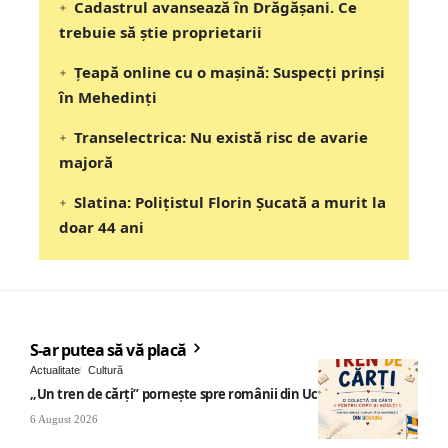
Cadastrul avansează în Drăgășani. Ce
trebuie să știe proprietarii
Țeapă online cu o mașină: Suspecți prinși
în Mehedinți
Transelectrica: Nu există risc de avarie
majoră
Slatina: Poliţistul Florin Şucată a murit la
doar 44 ani
S-ar putea să vă placă
Actualitate
Cultură
„Un tren de cărți” pornește spre românii din Ucraina
6 August 2026