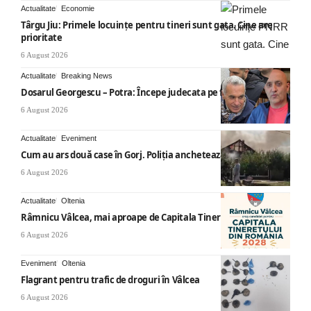
Actualitate
Economie
Târgu Jiu: Primele locuințe pentru tineri sunt gata. Cine are
prioritate
6 August 2026
Actualitate
Breaking News
Dosarul Georgescu – Potra: Începe judecata pe fond
6 August 2026
Actualitate
Eveniment
Cum au ars două case în Gorj. Poliția anchetează
6 August 2026
Actualitate
Oltenia
Râmnicu Vâlcea, mai aproape de Capitala Tineretului
6 August 2026
Eveniment
Oltenia
Flagrant pentru trafic de droguri în Vâlcea
6 August 2026