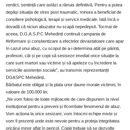
verdict, sentință care astăzi a rămas definitivă. Pentru a putea
depăși situația de stres post traumatic, minora a beneficiat de
consiliere psihologică, terapii și servicii medicale. Iată încă o
dovadă că niciun abuzator nu scapă nepedepsit. Tocmai de
aceea, D.G.A.S.P.C Mehedinți continuă campania de
#informare și conștientizare a efectelor devastatoare care apar
în cazul unui abuz, cu scopul de a-i determina atât pe părinți,
profesori, cât și pe copii să sesiseze imediat orice situație la
care sunt martori sau victime și să apeleze cu încredere la
serviciile asistenței sociale”, au transmis reprezentanții
DGASPC Mehedinți.
Bărbatul este obligat și la plata unor daune morale victimei, în
valoare de 100.000 lei.
„Ne vom folosi de toate mijloacele de care dispunem la nivel
instituţional pentru a preveni și #combate fenomenul de abuz.
Vom acționa la orice sesizare, vom întocmi echipe mixte și
vom fi prezenți unde este nevoie pentru a proteja integritatea
oricărui minor aflat în pericol. Copiii trebuie să se dezvolte