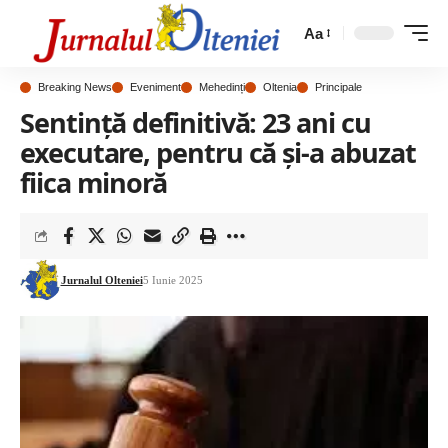
Aa
Breaking News
Eveniment
Mehedinți
Oltenia
Principale
Sentință definitivă: 23 ani cu
executare, pentru că și-a abuzat
fiica minoră
Jurnalul Olteniei
5 Iunie 2025