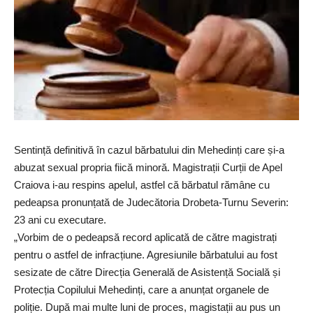
Sentință definitivă în cazul bărbatului din Mehedinți care și-a
abuzat sexual propria fiică minoră. Magistrații Curții de Apel
Craiova i-au respins apelul, astfel că bărbatul rămâne cu
pedeapsa pronunțată de Judecătoria Drobeta-Turnu Severin:
23 ani cu executare.
„Vorbim de o pedeapsă record aplicată de către magistrați
pentru o astfel de infracțiune. Agresiunile bărbatului au fost
sesizate de către Direcția Generală de Asistență Socială și
Protecția Copilului Mehedinți, care a anunțat organele de
poliție. După mai multe luni de proces, magistații au pus un