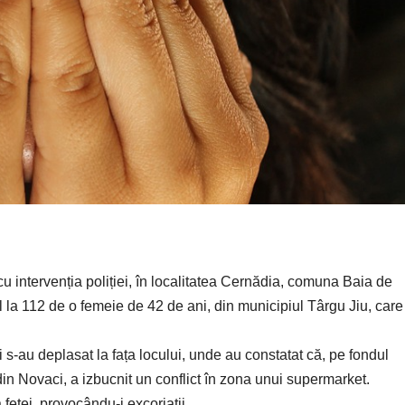
cu intervenția poliției, în localitatea Cernădia, comuna Baia de
el la 112 de o femeie de 42 de ani, din municipiul Târgu Jiu, care
ci s-au deplasat la fața locului, unde au constatat că, pe fondul
din Novaci, a izbucnit un conflict în zona unui supermarket.
 feței, provocându-i excoriații.