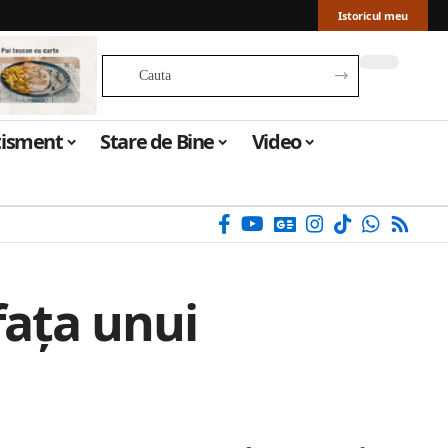
Istoricul meu
tisment
Stare de Bine
Video
fața unui