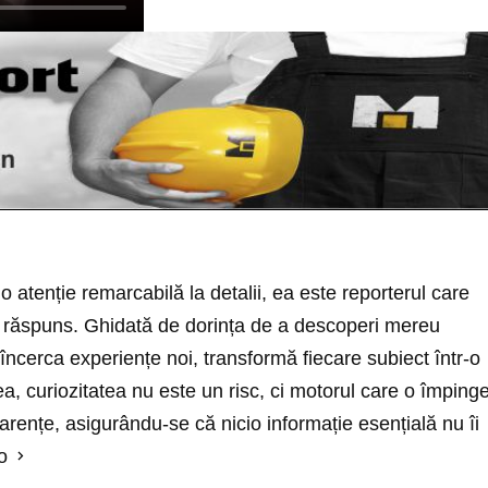
o atenție remarcabilă la detalii, ea este reporterul care
ră răspuns. Ghidată de dorința de a descoperi mereu
 încerca experiențe noi, transformă fiecare subiect într-o
a, curiozitatea nu este un risc, ci motorul care o împing
rențe, asigurându-se că nicio informație esențială nu îi
o