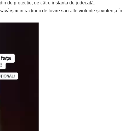
rdin de protecție, de către instanța de judecată.
vârșirii infracțiunii de lovire sau alte violențe și violență în