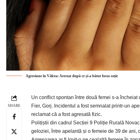
Agresiune în Vâlcea: Arestat după ce și-a bătut fosta soție
Un conflict spontan între două femei s-a încheiat 
Fier, Gorj. Incidentul a fost semnalat printr-un ap
SHARE
reclamat că a fost agresată fizic.
Polițiștii din cadrul Secției 9 Poliție Rurală Nova
geloziei, între apelantă și o femeie de 39 de ani, 
Agresoarea ar fi lovit-o pe cealaltă femeie în zona