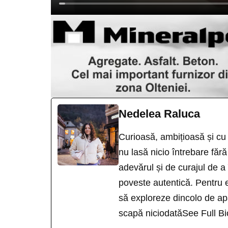
Nedelea Raluca
Curioasă, ambițioasă și cu 
nu lasă nicio întrebare fă
adevărul și de curajul de a
poveste autentică. Pentru e
să exploreze dincolo de apa
scapă niciodată
See Full Bi