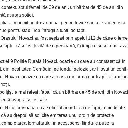
lași context, soțul femeii de 39 de ani, un bărbat de 45 de ani din
ență asupra soției.
liția a întocmit un dosar penal pentru lovire sau alte violențe și
e pentru stabilirea întregii situații de fapt.
ei Orașului Novaci au fost sesizați prin apelul 112 de către o feme
a faptul că a fost lovită de o persoană, în timp ce se afla pe raza
Secției 9 Poliție Rurală Novaci, ocazie cu care au constatat că în
din localitatea Cernădia, pe fondul geloziei, ar fi avut un confli
l Novaci, ocazie cu care aceasta din urmă i-ar fi aplicat apelan
iații.
lițiști a mai reieșit faptul că un bărbat de 45 de ani, din Novaci
olență asupra soției sale.
 Nicio persoană nu a solicitat acordarea de îngrijiri medicale.
 că au dreptul să solicite emiterea unui ordin de protecție
 completarea formularului în acest sens, fiindu-le puse la