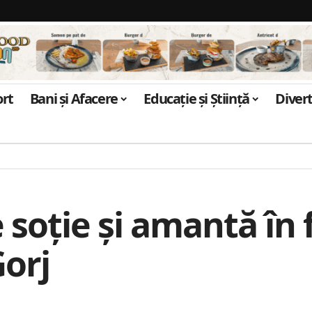
ort
Bani și Afacere
Educație și Știință
Diver
 soție și amantă în 
orj