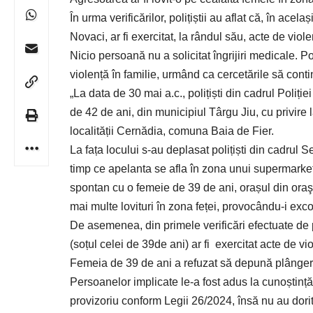
În urma verificărilor, polițiștii au aflat că, în ace
Novaci, ar fi exercitat, la rândul său, acte de viol
Nicio persoană nu a solicitat îngrijiri medicale. Po
violență în familie, urmând ca cercetările să continu
„La data de 30 mai a.c., polițiști din cadrul Poliți
de 42 de ani, din municipiul Târgu Jiu, cu privire l
localității Cernădia, comuna Baia de Fier.
La fața locului s-au deplasat polițiști din cadrul 
timp ce apelanta se afla în zona unui supermarket, 
spontan cu o femeie de 39 de ani, orașul din oraşu
mai multe lovituri în zona feței, provocându-i excor
De asemenea, din primele verificări efectuate de po
(soțul celei de 39de ani) ar fi exercitat acte de vi
Femeia de 39 de ani a refuzat să depună plângere.
Persoanelor implicate le-a fost adus la cunoștință
provizoriu conform Legii 26/2024, însă nu au dorit