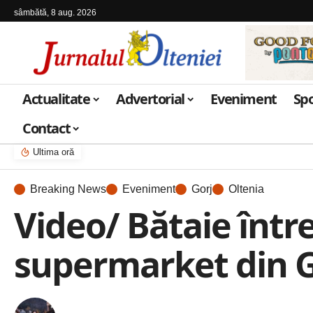
sâmbătă, 8 aug. 2026
Actualitate
Advertorial
Eveniment
Sp
Contact
Ultima oră
Breaking News
Eveniment
Gorj
Oltenia
Video/ Bătaie între
supermarket din G