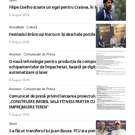
Filipe Coelho scoate un egal pentru Craiova, în Finlanda
6 August 2026
Actualitate
Cultură
Festivalul Brâncuși Nocturn își deschide porțile la Târgu Jiu
6 August 2026
Anunturi
Comunicate de Presa
O nouă tehnologie pentru producția de componente ale
echipamentelor de împachetat, bazată pe digitalizare,
automatizare și laser
6 August 2026
Anunturi
Comunicate de Presa
Comunicat de presă privind lansarea proiectului cu titlul
„CONSTRUIRE IMOBIL SALA FITNESS PARTER CU SUPANTA SI
IMPREJMUIRE TEREN”
6 August 2026
Sport
S-a făcut transferul lui Juan Bauza. FCU și-a pierdut vedeta