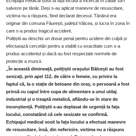
Echipajul medical sosit la fața locului a încercat în zadar să-l
salveze pe tânăr. Deși s-au aplicat manevre de resuscitare,
victima nu a răspuns, fiind declarat decesul. Tânărul era
originar din comuna Făurești, județul Vâlcea, și lucra în zona în
care s-a produs tragicul accident.
Polițiștii au deschis un dosar penal pentru ucidere din culpă și
efectuează cercetări pentru a stabili cu exactitate cum s-a
produs accidentul și dacă au fost respectate normele de
protecție a muncii.
„În această dimineață, polițiștii orașului Bălcești au fost
sesizați, prin apel 112, de către o femeie, cu privire la
faptul că, la o stație de betoane din oraș, o persoană a fost
prinsă cu capul între cupa de alimentare a unui utilaj
industrial și o treaptă metalică, aflându-se în stare de
inconștiență. Polițiștii s-au deplasat de urgență la fața
locului, constatând că cele sesizate se confirmă.
Echipajul medical sosit la fața locului a efectuat manevre
de resuscitare, însă, din nefericire, victima nu a răspuns