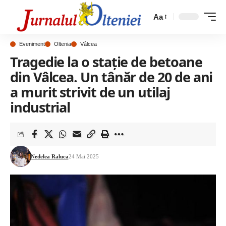
Aa
Eveniment
Oltenia
Vâlcea
Tragedie la o stație de betoane
din Vâlcea. Un tânăr de 20 de ani
a murit strivit de un utilaj
industrial
Nedelea Raluca
24 Mai 2025