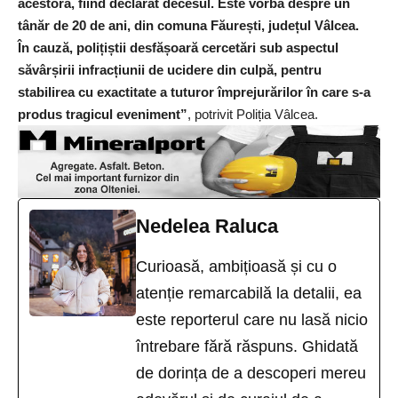
acestora, fiind declarat decesul. Este vorba despre un
tânăr de 20 de ani, din comuna Făurești, județul Vâlcea.
În cauză, polițiștii desfășoară cercetări sub aspectul
săvârșirii infracțiunii de ucidere din culpă, pentru
stabilirea cu exactitate a tuturor împrejurărilor în care s-a
produs tragicul eveniment”
, potrivit Poliția Vâlcea.
Nedelea Raluca
Curioasă, ambițioasă și cu o
atenție remarcabilă la detalii, ea
este reporterul care nu lasă nicio
întrebare fără răspuns. Ghidată
de dorința de a descoperi mereu