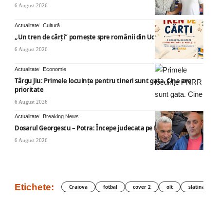
6 August 2026
Actualitate
Cultură
„Un tren de cărți” pornește spre românii din Ucraina
6 August 2026
Actualitate
Economie
Târgu Jiu: Primele locuințe pentru tineri sunt gata. Cine are
prioritate
6 August 2026
Actualitate
Breaking News
Dosarul Georgescu – Potra: Începe judecata pe fond
6 August 2026
Etichete:
Craiova
fotbal
cover 2
olt
slatina