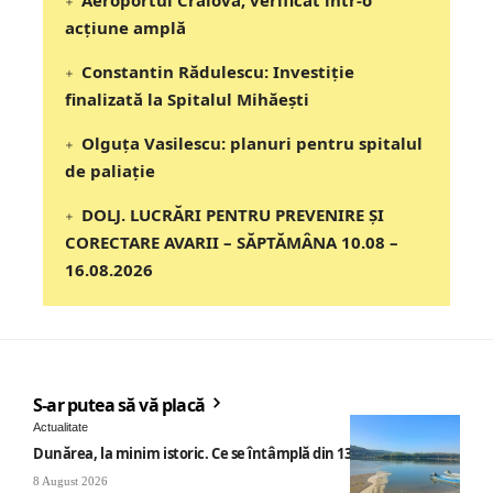
Aeroportul Craiova, verificat într-o
acțiune amplă
Constantin Rădulescu: Investiție
finalizată la Spitalul Mihăești
Olguța Vasilescu: planuri pentru spitalul
de paliație
DOLJ. LUCRĂRI PENTRU PREVENIRE ȘI
CORECTARE AVARII – SĂPTĂMÂNA 10.08 –
16.08.2026
S-ar putea să vă placă
Actualitate
Dunărea, la minim istoric. Ce se întâmplă din 13 august
8 August 2026