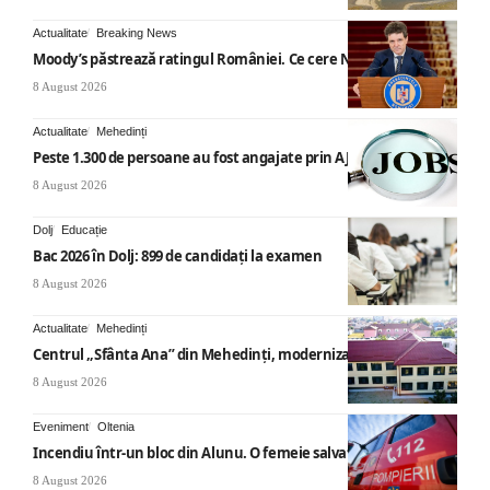
Actualitate
Breaking News
Moody’s păstrează ratingul României. Ce cere Nicușor Dan
8 August 2026
Actualitate
Mehedinți
Peste 1.300 de persoane au fost angajate prin AJOFM Mehedinți
8 August 2026
Dolj
Educație
Bac 2026 în Dolj: 899 de candidați la examen
8 August 2026
Actualitate
Mehedinți
Centrul „Sfânta Ana” din Mehedinți, modernizat
8 August 2026
Eveniment
Oltenia
Incendiu într-un bloc din Alunu. O femeie salvată
8 August 2026