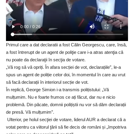
Primul care a dat declaratii a fost Călin Georgescu, care, însă,
a fost întrerupt de un agent de poliţie care i-a atras atenţia că
nu poate da declaraţii în secţia de votare.
„Vă rog să vă opriți. În afara secției de vot, declarațiile”, le-a
spus un agent de poliție celor doi, în momentul în care au vrut
să facă declarații în interiorul secție de vot.
În replică, George Simion i-a transmis polițistului: „Vă
mulțumim. Nu e foarte frumos ce ați făcut, dar nu e nicio
problemă. Din păcate, domnii polițiștii nu vor să dăm declarații
de presă. Vă mulțumim”.
Ulterior, pe holul secţiei de votare, liderul AUR a declarat că a
votat pentru ca viitorul ţării să fie decis de români și „împotriva