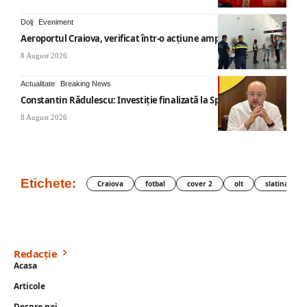
Dolj
Eveniment
Aeroportul Craiova, verificat într-o acțiune amplă
8 August 2026
Actualitate
Breaking News
Constantin Rădulescu: Investiție finalizată la Spitalul Mihăești
8 August 2026
Etichete:
Craiova
fotbal
cover 2
olt
slatina
Redacție
Acasa
Articole
Despre noi