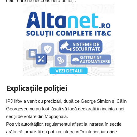
celor care ne desconsideră pe toţi”.
Explicațiile poliției
IPJ Ilfov a venit cu precizări, după ce George Simion și Călin
Georgescu nu au fost lăsați să facă declarații în incinta unei
secţii de votare din Mogoşoaia.
Potrivit autorităților, regulamentul afişat la intrarea în secţie
arăta că jurnaliștii nu pot lua interviuri în interior, iar orice