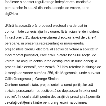
încălcare a acestor reguli atrage îndepărtarea imediată a
persoanelor în cauză din incinta secţiei de votare, scrie
digi24.ro
„Până la această oră, procesul electoral s-a derulat în
conformitate cu legislaţia în vigoare, fără niciun fel de incident.
În jurul orei 8.15, după exercitarea dreptului la vot de către 4
persoane, în prezenţa reprezentanţilor mass-media,
preşedintele biroului electoral al secţiei de votare a solicitat în
mod repetat poliţiştilor, care erau în afara localului secţiei de
votare, să asigure continuarea desfăşurării în bune condiţii a
procesului electoral”, precizează IPJ Ilfov referitor la situaţia de
la secţia de votare numărul 256, din Mogoşoaia, unde au votat
Călin Georgescu şi George Simion.
Conform sursei citate, preşedișntele a cerut poliţiştilor „să
solicite persoanelor respective să se deplaseze în exteriorul
secţiei”, în locul stabilit pentru declaraţii de presă şi să permită
celorlaţi cetăţeni să intre pentru a-şi exprima opţiunea