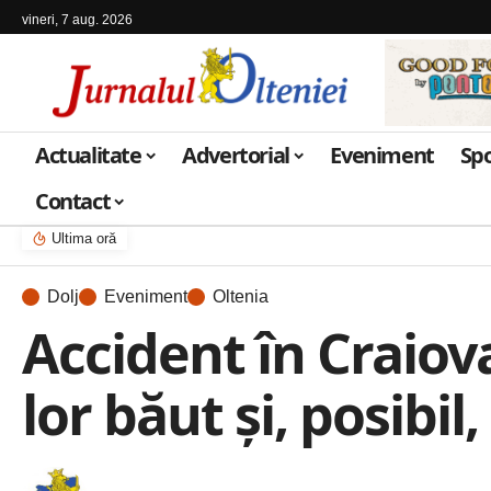
vineri, 7 aug. 2026
Actualitate
Advertorial
Eveniment
Sp
Contact
Ultima oră
Dolj
Eveniment
Oltenia
Accident în Craiova
lor băut și, posibil