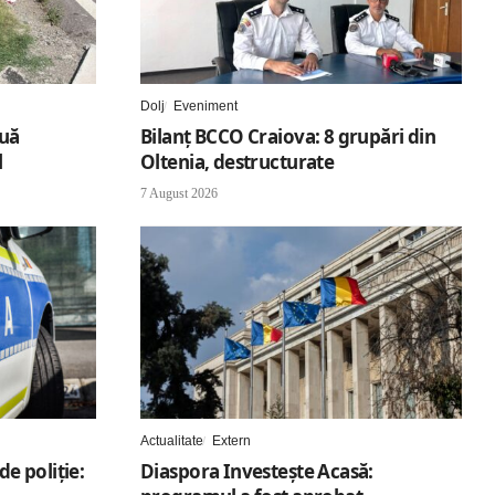
Dolj
Eveniment
ouă
Bilanț BCCO Craiova: 8 grupări din
l
Oltenia, destructurate
7 August 2026
Actualitate
Extern
de poliție:
Diaspora Investește Acasă: