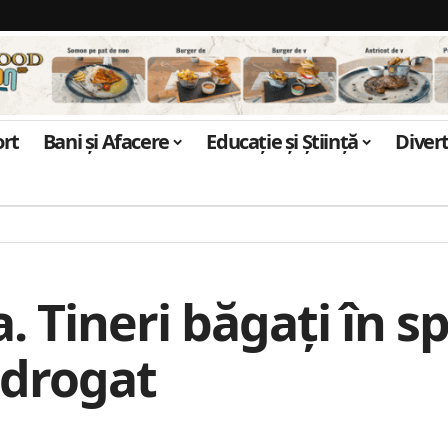
ort
Bani și Afacere
Educație și Știință
Diver
. Tineri băgați în sp
, drogat