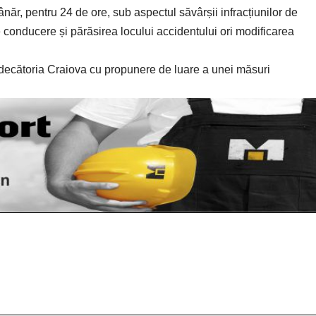
tânăr, pentru 24 de ore, sub aspectul săvârșii infracțiunilor de
conducere și părăsirea locului accidentului ori modificarea
udecătoria Craiova cu propunere de luare a unei măsuri