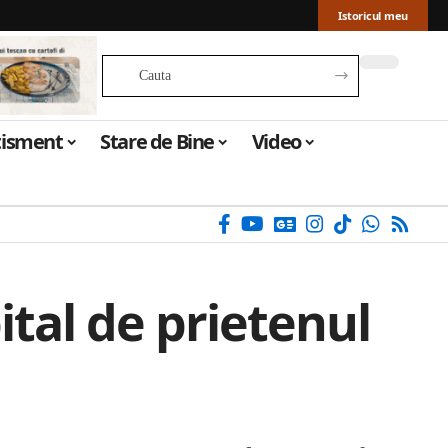
Istoricul meu
tisment
Stare de Bine
Video
ital de prietenul