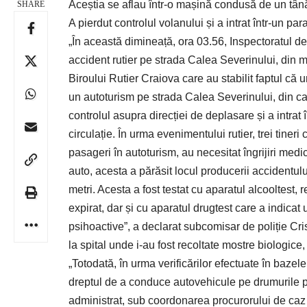
Aceștia se aflau într-o mașină condusă de un tânăr
SHARE
A pierdut controlul volanului și a intrat într-un par
„În această dimineață, ora 03.56, Inspectoratul de
accident rutier pe strada Calea Severinului, din mu
Biroului Rutier Craiova care au stabilit faptul că
un autoturism pe strada Calea Severinului, din cau
controlul asupra direcției de deplasare și a intra
circulație. În urma evenimentului rutier, trei tiner
pasageri în autoturism, au necesitat îngrijiri medic
auto, acesta a părăsit locul producerii accidentului
metri. Acesta a fost testat cu aparatul alcooltest, 
expirat, dar și cu aparatul drugtest care a indicat 
psihoactive”, a declarat subcomisar de poliție Cri
la spital unde i-au fost recoltate mostre biologice
„Totodată, în urma verificărilor efectuate în bazel
dreptul de a conduce autovehicule pe drumurile pub
administrat, sub coordonarea procurorului de caz 