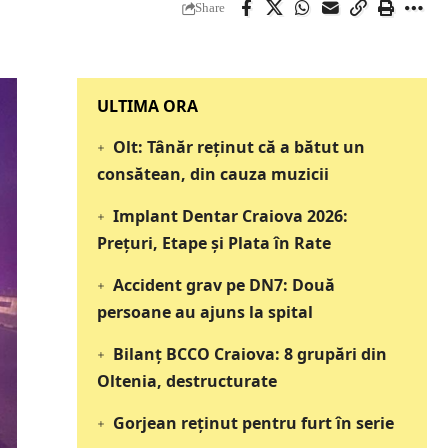
Share
‎‎‎‎‎‎‎ULTIMA ORA
Olt: Tânăr reţinut că a bătut un
consătean, din cauza muzicii
Implant Dentar Craiova 2026:
Preţuri, Etape şi Plata în Rate
Accident grav pe DN7: Două
persoane au ajuns la spital
Bilanț BCCO Craiova: 8 grupări din
Oltenia, destructurate
Gorjean reținut pentru furt în serie