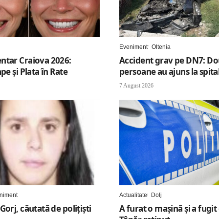
Eveniment
Oltenia
ntar Craiova 2026:
Accident grav pe DN7: D
ape şi Plata în Rate
persoane au ajuns la spita
7 August 2026
niment
Actualitate
Dolj
Gorj, căutată de polițiști
A furat o mașină și a fugit 