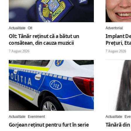
Actualitate
Olt
Advertorial
Olt: Tânăr reţinut că a bătut un
Implant De
consătean, din cauza muzicii
Preţuri, Et
7 August 2026
7 August 2026
Actualitate
Eveniment
Actualitate
Eve
Gorjean reținut pentru furt în serie
Tânără din 