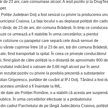
 de 23 ani, care consumase alcool. A ieșit pozitiv și la DrugTes
apet.
 Poliție Județean Dolj a fost sesizat cu privire la producerea unu
nicipiul Craiova. La fața locului s-au deplasat polițiști din cadr
 un tânăr, de 23 de ani, din comuna Brădești, în timp ce conducea
ze ce urmează a fi stabilite în urma cercetărilor, a pierdut
t în coliziune cu parapetul care separă cele două sensuri de
i cu vârste cuprinse între 18 și 23 de ani, toți din comuna Brădești,
ale, fiind transportati la spital. În ceea ce privește conducătorul
, fiind găsit de către polițiști la o distanță de aproximativ 800 de
rezultatul indicând o valoare de 0,66 mg/l alcool pur în aerul
un rezultat pozitiv cu privire la posibila prezență a substanțelor
stian Grigorescu, purtător de cuvânt al IPJ Dolj. Tânărul a fost d
, acestea urmând a fi înaintate la IML.
e de date ale Poliției Române, s-a stabilit că acesta are suspend
lice. În urma cercetărilor efectuate și a probatoriului
din cadrul Parchetului de pe lângă Judecătoria Craiova, polițișt