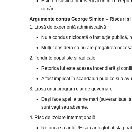
Este un susținător fervent al unirii cu Repu
români.
Argumente contra George Simion – Riscuri și c
Lipsă de experiență administrativă
Nu a condus niciodată o instituție publică, n
Mulți consideră că nu are pregătirea necesa
Tendințe populiste și radicale
Retorica lui este adesea incendiară și confl
A fost implicat în scandaluri publice și a avu
Lipsa unui program clar de guvernare
Deși face apel la teme mari (suveranitate, t
sunt vagi sau absente.
Risc de izolare internațională
Retorica sa anti-UE sau anti-globalistă poat