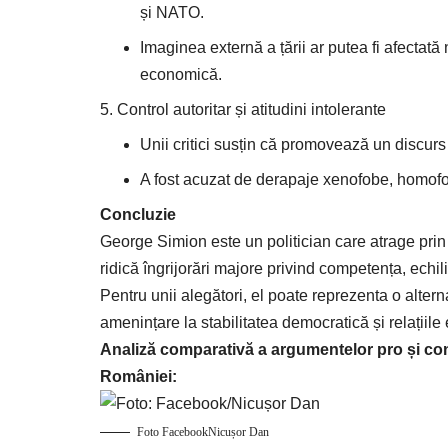
și NATO.
Imaginea externă a țării ar putea fi afectată n
economică.
Control autoritar și atitudini intolerante
Unii critici susțin că promovează un discurs 
A fost acuzat de derapaje xenofobe, homofob
Concluzie
George Simion este un politician care atrage prin 
ridică îngrijorări majore privind competența, echi
Pentru unii alegători, el poate reprezenta o alterna
amenințare la stabilitatea democratică și relațiile
Analiză comparativă a
argumentelor pro și con
României:
Foto FacebookNicușor Dan