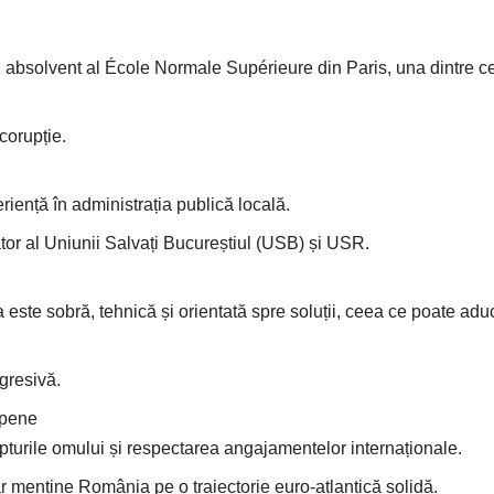
și absolvent al École Normale Supérieure din Paris, una dintre c
corupție.
riență în administrația publică locală.
ator al Uniunii Salvați Bucureștiul (USB) și USR.
 este sobră, tehnică și orientată spre soluții, ceea ce poate adu
agresivă.
opene
epturile omului și respectarea angajamentelor internaționale.
r menține România pe o traiectorie euro-atlantică solidă.