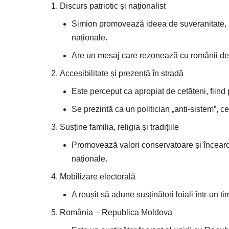
Discurs patriotic și naționalist
Simion promovează ideea de suveranitate, in
naționale.
Are un mesaj care rezonează cu românii deza
Accesibilitate și prezență în stradă
Este perceput ca apropiat de cetățeni, fiind p
Se prezintă ca un politician „anti-sistem”, c
Susține familia, religia și tradițiile
Promovează valori conservatoare și încearcă să
naționale.
Mobilizare electorală
A reușit să adune susținători loiali într-un ti
România – Republica Moldova