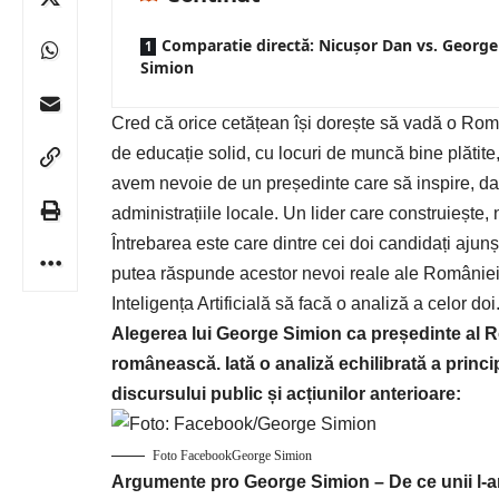
Comparatie directă: Nicușor Dan vs. George
Simion
Cred că orice cetățean își dorește să vadă o Rom
de educație solid, cu locuri de muncă bine plătite, 
avem nevoie de un președinte care să inspire, da
administrațiile locale. Un lider care construiește
Întrebarea este care dintre cei doi candidați ajun
putea răspunde acestor nevoi reale ale Românie
Inteligența Artificială să facă o analiză a celor doi
Alegerea lui
George Simion
ca președinte al R
românească. Iată o analiză echilibrată a
princi
discursului public și acțiunilor anterioare:
Foto FacebookGeorge Simion
Argumente pro George Simion – De ce unii l-ar