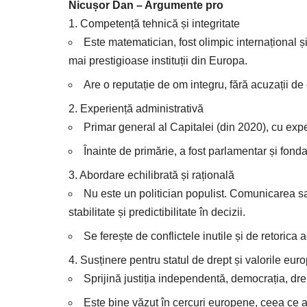
Nicușor Dan – Argumente pro
1. Competență tehnică și integritate
Este matematician, fost olimpic internațional 
mai prestigioase instituții din Europa.
Are o reputație de om integru, fără acuzații de 
2. Experiență administrativă
Primar general al Capitalei (din 2020), cu expe
Înainte de primărie, a fost parlamentar și fond
3. Abordare echilibrată și rațională
Nu este un politician populist. Comunicarea sa
stabilitate și predictibilitate în decizii.
Se ferește de conflictele inutile și de retorica 
4. Susținere pentru statul de drept și valorile eur
Sprijină justiția independentă, democrația, dr
Este bine văzut în cercuri europene, ceea ce a