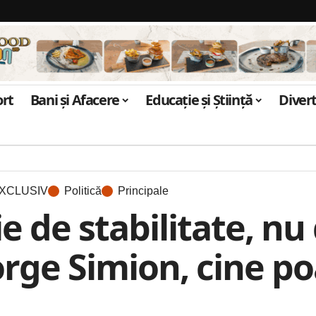
ort
Bani și Afacere
Educație și Știință
Diver
XCLUSIV
Politică
Principale
 de stabilitate, nu 
rge Simion, cine po