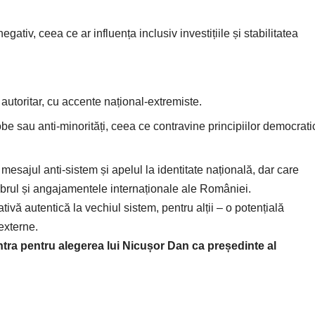
egativ, ceea ce ar influența inclusiv investițiile și stabilitatea
autoritar, cu accente național-extremiste.
e sau anti-minorități, ceea ce contravine principiilor democrati
mesajul anti-sistem și apelul la identitate națională, dar care
librul și angajamentele internaționale ale României.
tivă autentică la vechiul sistem, pentru alții – o potențială
 externe.
tra pentru alegerea lui Nicușor Dan ca președinte al