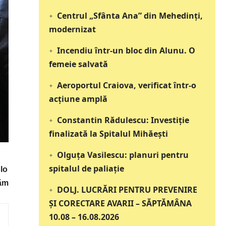
Centrul „Sfânta Ana” din Mehedinți,
modernizat
Incendiu într-un bloc din Alunu. O
femeie salvată
Aeroportul Craiova, verificat într-o
acțiune amplă
Constantin Rădulescu: Investiție
finalizată la Spitalul Mihăești
Olguța Vasilescu: planuri pentru
spitalul de paliație
lo
răm
DOLJ. LUCRĂRI PENTRU PREVENIRE
ȘI CORECTARE AVARII – SĂPTĂMÂNA
10.08 – 16.08.2026