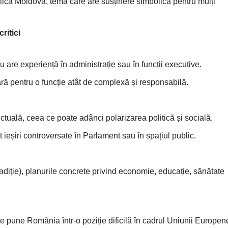
blica Moldova, temă care are susținere simbolică pentru mulți
ritici
u are experiență în administrație sau în funcții executive.
ră pentru o funcție atât de complexă și responsabilă.
ictuală, ceea ce poate adânci polarizarea politică și socială.
t ieșiri controversate în Parlament sau în spațiul public.
radiție), planurile concrete privind economie, educație, sănătate
e pune România într-o poziție dificilă în cadrul Uniunii Europen