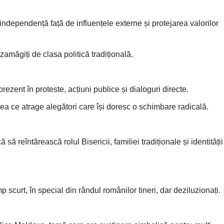
dependență față de influențele externe și protejarea valorilor
măgiți de clasa politică tradițională.
rezent în proteste, acțiuni publice și dialoguri directe.
eea ce atrage alegători care își doresc o schimbare radicală.
 reîntărească rolul Bisericii, familiei tradiționale și identității
mp scurt, în special din rândul românilor tineri, dar deziluzionați.