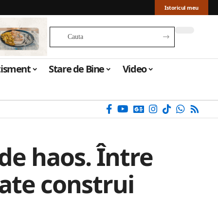
Istoricul meu
tisment
Stare de Bine
Video
de haos. Între
ate construi