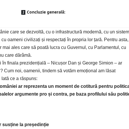
Concluzie generală:
ânie care se dezvoltă, cu o infrastructură modernă, cu un siste
cu oameni civilizați și respectați în propria lor țară. Pentru asta,
r mai ales care să poată lucra cu Guvernul, cu Parlamentul, cu
, nu care dărâmă.
și în finala prezidențială – Nicușor Dan și George Simion – ar
i? Cum noi, oamenii, tindem să votăm emoțional am lăsat
. Iată ce a răspuns:
omâniei ar reprezenta un moment de cotitură pentru politic
palelor argumente pro și contra
, pe baza profilului său politi
 susține la președinție