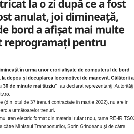
tricat la o zi după ce a fost
ost anulat, joi dimineață,
e bord a afișat mai multe
ost reprogramați pentru
 dimineaţă în urma unor erori afişate de computerul de bord
ea la depou şi decuplarea locomotivei de manevră. Călătorii 
cu 30 de minute mai târziu”
, au declarat reprezentanţii Autorităţi
tv.ro
.
 (din lotul de 37 trenuri contractate în martie 2022), nu are in
arc a următoarelor trenuri.
rimul tren electric format din material rulant nou, rama RE-IR TS0
 către Ministrul Transporturilor, Sorin Grindeanu și de către