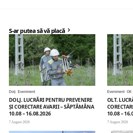
S-ar putea să vă placă
Dolj
Eveniment
Eveniment
Olt
DOLJ. LUCRĂRI PENTRU PREVENIRE
OLT. LUCR
ȘI CORECTARE AVARII – SĂPTĂMÂNA
CORECTARE
10.08 – 16.08.2026
10.08 – 16.
7 August 2026
7 August 2026