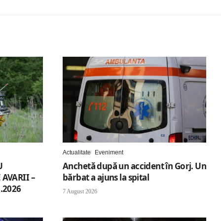
Actualitate
Eveniment
U
Anchetă după un accident în Gorj. Un
AVARII –
bărbat a ajuns la spital
.2026
7 August 2026