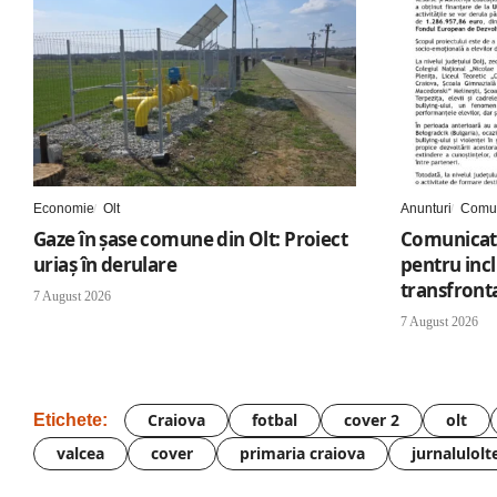
Economie
Olt
Anunturi
Comun
Gaze în șase comune din Olt: Proiect
Comunicat 
uriaș în derulare
pentru inc
transfronta
7 August 2026
7 August 2026
Craiova
fotbal
cover 2
olt
Etichete:
valcea
cover
primaria craiova
jurnalulolt