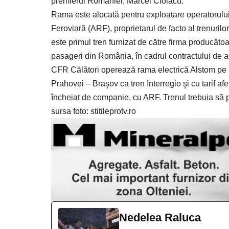
premierul României, Marcel Ciolacu.
Rama este alocată pentru exploatare operatorului
Feroviară (ARF), proprietarul de facto al trenuri
este primul tren furnizat de către firma producătoa
pasageri din România, în cadrul contractului de ac
CFR Călători operează rama electrică Alstom pe ru
Prahovei – Braşov ca tren Interregio şi cu tarif af
încheiat de companie, cu ARF. Trenul trebuia să p
sursa foto: stitileprotv.ro
Nedelea Raluca