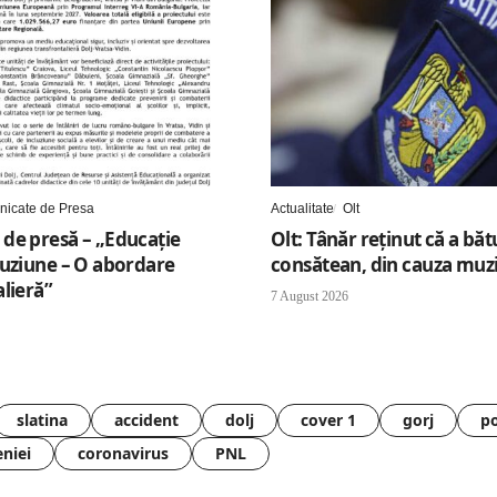
icate de Presa
Actualitate
Olt
de presă – „Educație
Olt: Tânăr reţinut că a băt
luziune – O abordare
consătean, din cauza muzi
lieră”
7 August 2026
slatina
accident
dolj
cover 1
gorj
po
eniei
coronavirus
PNL