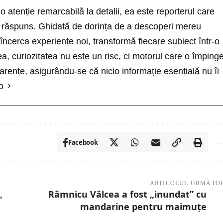
o atenție remarcabilă la detalii, ea este reporterul care
ră răspuns. Ghidată de dorința de a descoperi mereu
 încerca experiențe noi, transformă fiecare subiect într-o
a, curiozitatea nu este un risc, ci motorul care o împing
rențe, asigurându-se că nicio informație esențială nu îi
o
Facebook
ARTICOLUL URMĂTO
,
Râmnicu Vâlcea a fost „inundat” cu
mandarine pentru maimuțe