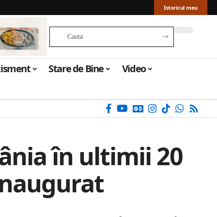
Istoricul meu
tisment
Stare de Bine
Video
nia în ultimii 20
t inaugurat