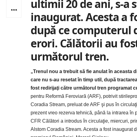
ultimii 20 de ani, s-a s
inaugurat. Acesta a f
după ce computerul d
erori. Călătorii au f
următorul tren.
„Trenul nou a trebuit să fie anulat în aceasta
care nu s-au resetat în timp util, după tractar
fost redirijaţi către următorul tren programat 
pentru Reformă Feroviară (ARF), potrivit
stirilepro
Coradia Stream, preluat de ARF şi pus în circulaţie
prezent vreo rezerva tehnică, până la intrarea în p
CFR Călători a introdus în circulaţie, miercuri, p
Alstom Coradia Stream. Acesta a fost inaugurat de