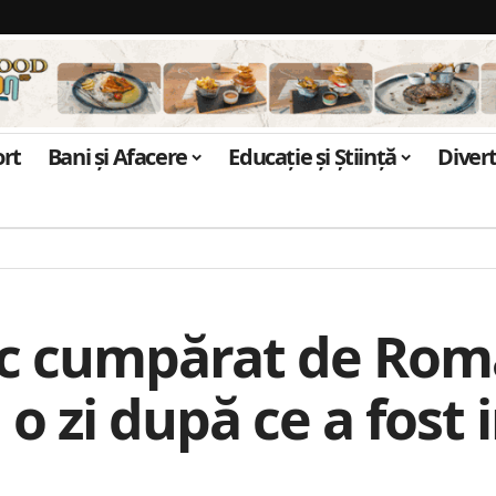
ort
Bani și Afacere
Educație și Știință
Diver
ic cumpărat de Româ
a o zi după ce a fos