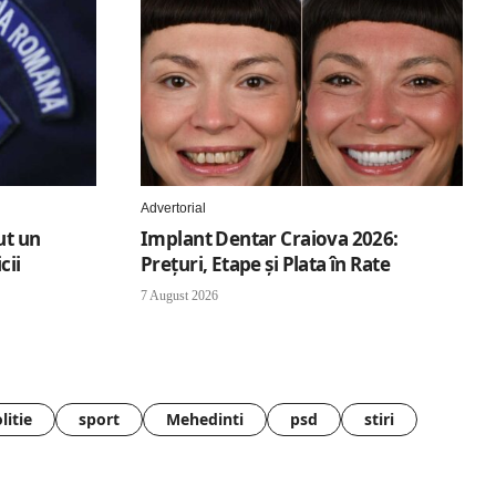
Advertorial
ut un
Implant Dentar Craiova 2026:
cii
Preţuri, Etape şi Plata în Rate
7 August 2026
litie
sport
Mehedinti
psd
stiri