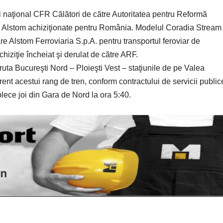
 naţional CFR Călători de către Autoritatea pentru Reformă
lor Alstom achiziţionate pentru România. Modelul Coradia Stream
re Alstom Ferroviaria S.p.A. pentru transportul feroviar de
hiziţie încheiat şi derulat de către ARF.
ta Bucureşti Nord – Ploieşti Vest – staţiunile de pe Valea
erent acestui rang de tren, conform contractului de servicii public
lece joi din Gara de Nord la ora 5:40.