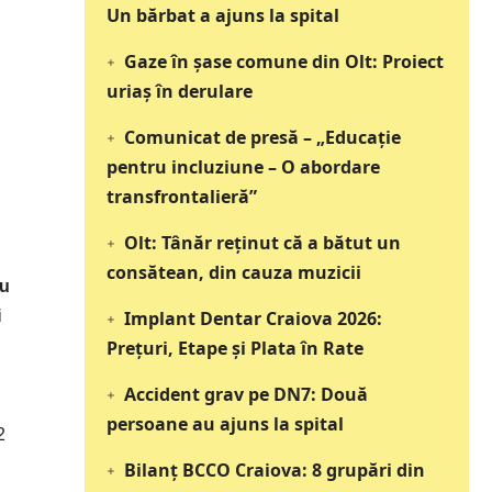
Un bărbat a ajuns la spital
Gaze în șase comune din Olt: Proiect
uriaș în derulare
Comunicat de presă – „Educație
pentru incluziune – O abordare
transfrontalieră”
Olt: Tânăr reţinut că a bătut un
consătean, din cauza muzicii
au
i
Implant Dentar Craiova 2026:
Preţuri, Etape şi Plata în Rate
Accident grav pe DN7: Două
persoane au ajuns la spital
2
Bilanț BCCO Craiova: 8 grupări din