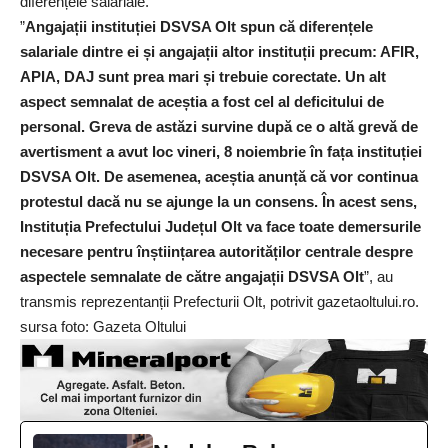
diferențele salariale.
”
Angajații instituției DSVSA Olt spun că diferențele
salariale dintre ei și angajații altor instituții precum: AFIR,
APIA, DAJ sunt prea mari și trebuie corectate. Un alt
aspect semnalat de aceștia a fost cel al deficitului de
personal. Greva de astăzi survine după ce o altă grevă de
avertisment a avut loc vineri, 8 noiembrie în fața instituției
DSVSA Olt. De asemenea, aceștia anunță că vor continua
protestul dacă nu se ajunge la un consens. În acest sens,
Instituția Prefectului Județul Olt va face toate demersurile
necesare pentru înștiințarea autorităților centrale despre
aspectele semnalate de către angajații DSVSA Olt
”, au
transmis reprezentanții Prefecturii Olt, potrivit
gazetaoltului.ro
.
sursa foto: Gazeta Oltului