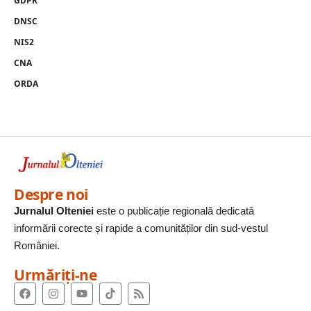
GDPR
DNSC
NIS2
CNA
ORDA
Despre noi
Jurnalul Olteniei
este o publicație regională dedicată
informării corecte și rapide a comunităților din sud-vestul
României.
Urmăriți-ne