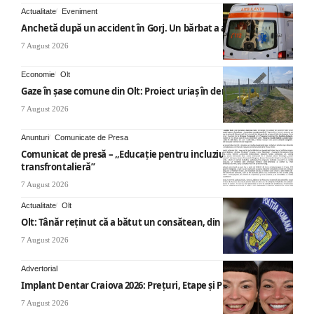
Actualitate
Eveniment
Anchetă după un accident în Gorj. Un bărbat a ajuns la spital
7 August 2026
Economie
Olt
Gaze în șase comune din Olt: Proiect uriaș în derulare
7 August 2026
Anunturi
Comunicate de Presa
Comunicat de presă – „Educație pentru incluziune – O abordare
transfrontalieră”
7 August 2026
Actualitate
Olt
Olt: Tânăr reţinut că a bătut un consătean, din cauza muzicii
7 August 2026
Advertorial
Implant Dentar Craiova 2026: Preţuri, Etape şi Plata în Rate
7 August 2026