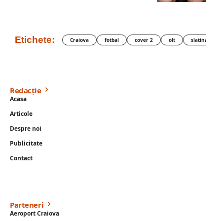
Etichete:
Craiova
fotbal
cover 2
olt
slatina
Redacție
Acasa
Articole
Despre noi
Publicitate
Contact
Parteneri
Aeroport Craiova