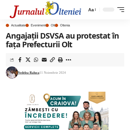
Aa
Actualitate
Eveniment
Olt
Oltenia
Angajații DSVSA au protestat în
fața Prefecturii Olt
Nedelea Raluca
11 Noiembrie 2024