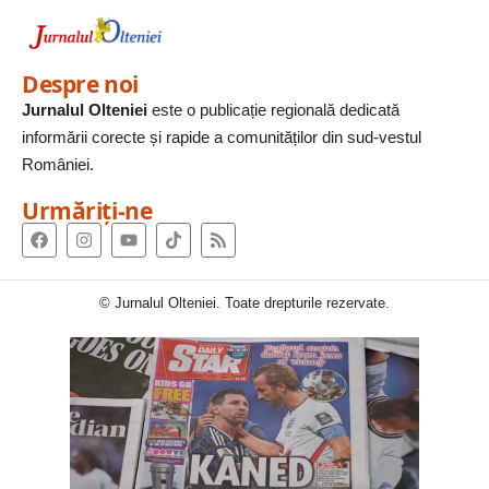
Despre noi
Jurnalul Olteniei
este o publicație regională dedicată
informării corecte și rapide a comunităților din sud-vestul
României.
Urmăriți-ne
© Jurnalul Olteniei. Toate drepturile rezervate.