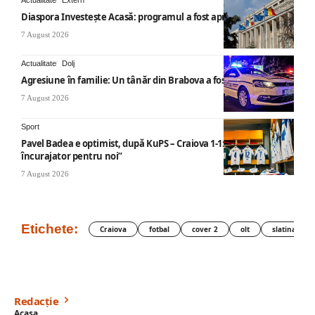
Actualitate
Extern
Diaspora Investește Acasă: programul a fost aprobat
7 August 2026
Actualitate
Dolj
Agresiune în familie: Un tânăr din Brabova a fost arestat
7 August 2026
Sport
Pavel Badea e optimist, după KuPS – Craiova 1-1: „Un rezultat
încurajator pentru noi”
7 August 2026
Etichete:
Craiova
fotbal
cover 2
olt
slatina
Redacție
Acasa