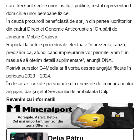
care trei sunt sediile unor instituții publice, restul reprezentând
domiciliile unor persoane fizice.
În cauză procurorii beneficiază de sprijin din partea lucrătorilor
din cadrul Direcției Generale Anticorupție și Grupării de
Jandarmi Mobile Craiova.
Raportat la actele procedurale efectuate în prezenta cauză,
precizăm că, atunci când împrejurările vor permite, vom fi în
măsură să oferim detalii suplimentare”, anunță DNA.
Potrivit surselor
G4Media
ar fi vorba despre angajări făcute în
perioada 2023 – 2024.
În dosar ar fi vizate persoanele din comisiile de concurs pentru
angajări, dar și șeful Serviciului de ambulanță Dolj.
Revenim cu informații!
Delia Pătru