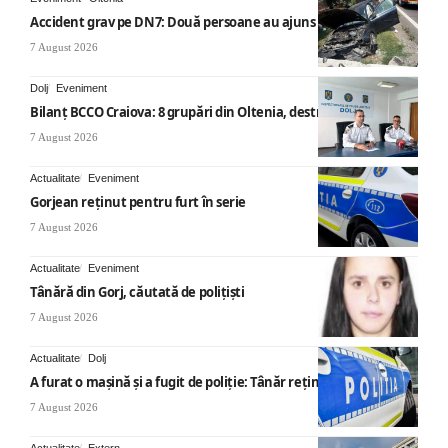
Accident grav pe DN7: Două persoane au ajuns la spital
7 August 2026
Dolj
Eveniment
Bilanț BCCO Craiova: 8 grupări din Oltenia, destructurate
7 August 2026
Actualitate
Eveniment
Gorjean reținut pentru furt în serie
7 August 2026
Actualitate
Eveniment
Tânără din Gorj, căutată de polițiști
7 August 2026
Actualitate
Dolj
A furat o mașină și a fugit de poliție: Tânăr reținut
7 August 2026