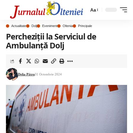
Aa
Actualitate
Dolj
Eveniment
Oltenia
Principale
Percheziții la Serviciul de
Ambulanță Dolj
Delia Pătru
31 Octombrie 2024