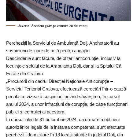
Severin: Accident grav pe centură cu doi răniți
Percheziții la Serviciul de Ambulanță Dolj. Anchetatorii au
suspiciuni de luare de mită pentru angajări.
Descinderile sunt făcute, de ofițerii anticorupție, inclusiv la
locuințele șefului de la Ambulanța Dolj, dar și la Spitalul Căi
Ferate din Craiova.
„Procurorii din cadrul Direcției Naționale Anticorupție –
Serviciul Teritorial Craiova, efectuează cercetări într-o cauză
penală ce vizează suspiciuni privind săvârșirea, în cursul
anului 2024, a unor infracțiuni de corupție, de către funcționari
publici și complici ai acestora.
În cursul zilei de 31 octombrie 2024, ca urmare a obținerii
autorizărilor legale de la instanța competentă, sunt efectuate
percheziții domiciliare în 18 locații situate în județul Dolj, din