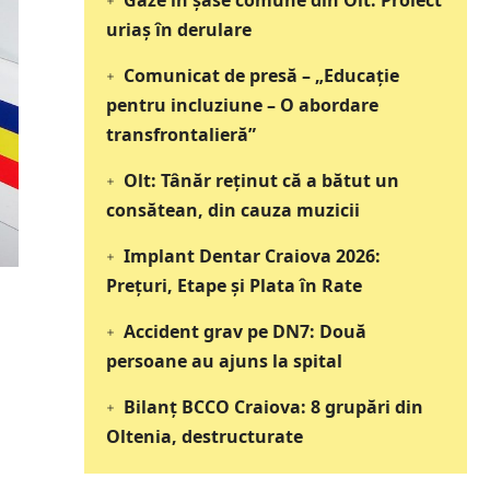
Gaze în șase comune din Olt: Proiect
uriaș în derulare
Comunicat de presă – „Educație
pentru incluziune – O abordare
transfrontalieră”
Olt: Tânăr reţinut că a bătut un
consătean, din cauza muzicii
Implant Dentar Craiova 2026:
Preţuri, Etape şi Plata în Rate
Accident grav pe DN7: Două
persoane au ajuns la spital
Bilanț BCCO Craiova: 8 grupări din
Oltenia, destructurate