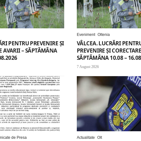
Eveniment
Oltenia
ĂRI PENTRU PREVENIRE ȘI
VÂLCEA. LUCRĂRI PENTR
 AVARII – SĂPTĂMÂNA
PREVENIRE ȘI CORECTARE 
08.2026
SĂPTĂMÂNA 10.08 – 16.08
7 August 2026
icate de Presa
Actualitate
Olt