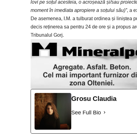
lovi pe soțul acesteia, o acroșează și/sau proiect
moment în imediata apropiere a soțului său)”
, a 
De asemenea, I.M. a tulburat ordinea și liniștea p
decis reținerea sa pentru 24 de ore și a propus ar
Tribunalul Gorj.
Grosu Claudia
See Full Bio