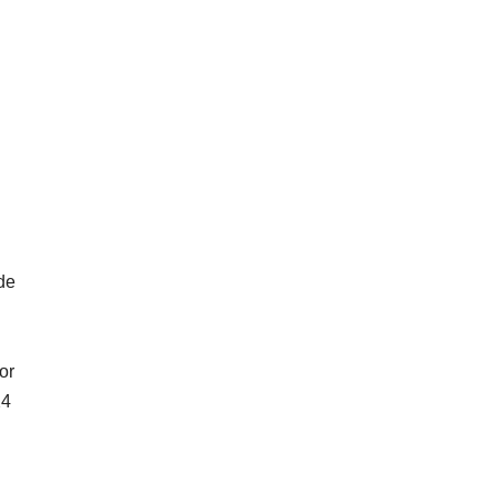
 de
or
24