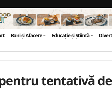
ort
Bani și Afacere
Educație și Știință
Diver
 pentru tentativă d