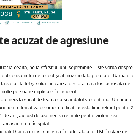
ste acuzat de agresiune
at la ceartă, pe la sfârșitul lunii septembrie. Este vorba despre
ndul consumului de alcool și al muzicii dată prea tare. Bărbatul
a spital, la fel și soția lui, care a declarat că a fost acroșată de
i multe persoane implicate în incident.
ie au mers la spital de teamă că scandalul va continua. Un procur
i pentru tentativă de omor calificat, acesta fiind reținut pentru 
51 de ani, au fost de asemenea reținute pentru violențe și
 rămas internat în spital.
alul Gorj a decis trimiterea în judecată a lui I.M. în stare de