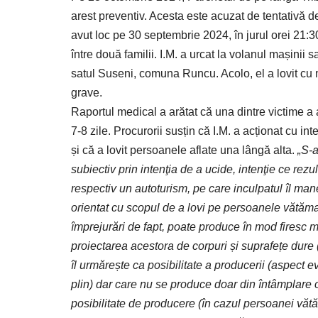
arest preventiv. Acesta este acuzat de tentativă de o
avut loc pe 30 septembrie 2024, în jurul orei 21:30.
între două familii. I.M. a urcat la volanul mașinii 
satul Suseni, comuna Runcu. Acolo, el a lovit cu
grave.
Raportul medical a arătat că una dintre victime a a
7-8 zile. Procurorii susțin că I.M. a acționat cu 
și că a lovit persoanele aflate una lângă alta.
„S-a
subiectiv prin intenţia de a ucide, intenţie ce rezu
respectiv un autoturism, pe care inculpatul îl mane
orientat cu scopul de a lovi pe persoanele vătămat
împrejurări de fapt, poate produce în mod firesc m
proiectarea acestora de corpuri și suprafețe dure (
îl urmărește ca posibilitate a producerii (aspect 
plin) dar care nu se produce doar din întâmplare or
posibilitate de producere (în cazul persoanei văt