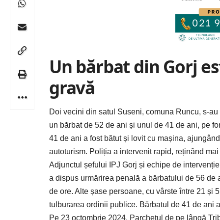
Un bărbat din Gorj e
gravă
Doi vecini din satul Suseni, comuna Runcu, s-au lu
un bărbat de 52 de ani și unul de 41 de ani, pe fo
41 de ani a fost bătut și lovit cu mașina, ajungând l
autoturism. Poliția a intervenit rapid, reținând ma
Adjunctul șefului IPJ Gorj și echipe de intervenț
a dispus urmărirea penală a bărbatului de 56 de an
de ore. Alte șase persoane, cu vârste între 21 și 
tulburarea ordinii publice. Bărbatul de 41 de ani a
Pe 23 octombrie 2024, Parchetul de pe lângă Tribun