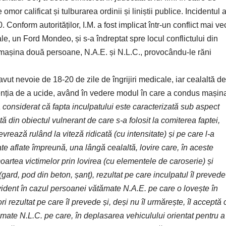
mor calificat și tulburarea ordinii și liniștii publice. Incidentul 
 Conform autorităților, I.M. a fost implicat într-un conflict mai ve
sale, un Ford Mondeo, și s-a îndreptat spre locul conflictului din
 mașina două persoane, N.A.E. și N.L.C., provocându-le răni
vut nevoie de 18-20 de zile de îngrijiri medicale, iar cealaltă de
intenția de a ucide, având în vedere modul în care a condus mașin
 considerat că fapta inculpatului este caracterizată sub aspect
ltă din obiectul vulnerant de care s-a folosit la comiterea faptei,
vrează rulând la viteză ridicată (cu intensitate) și pe care l-a
e aflate împreună, una lângă cealaltă, lovire care, în aceste
oartea victimelor prin lovirea (cu elementele de caroserie) și
gard, pod din beton, șanț), rezultat pe care inculpatul îl prevede
evident în cazul persoanei vătămate N.A.E. pe care o lovește în
i rezultat pe care îl prevede și, deși nu îl urmărește, îl acceptă 
ămate N.L.C. pe care, în deplasarea vehiculului orientat pentru a