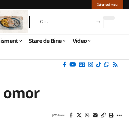
Istoricul meu
tisment
Stare de Bine
Video
e omor
Share