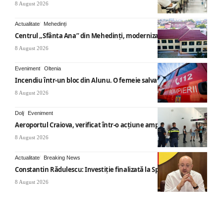
8 August 2026
Actualitate
Mehedinți
Centrul „Sfânta Ana” din Mehedinți, modernizat
8 August 2026
Eveniment
Oltenia
Incendiu într-un bloc din Alunu. O femeie salvată
8 August 2026
Dolj
Eveniment
Aeroportul Craiova, verificat într-o acțiune amplă
8 August 2026
Actualitate
Breaking News
Constantin Rădulescu: Investiție finalizată la Spitalul Mihăești
8 August 2026