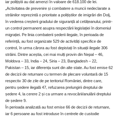
iar polițiștii au dat amenzi în valoare de 618.100 de lei.
„Activitatea de prevenire și combatere a muncii nedeclarate a
străinilor reprezintă o prioritate a polițiștilor de imigrări din Dolj,
în vederea creșterii gradului de siguranță al cetățeanului, printr-
un control permanent asupra respectării legislației în domeniul
migrației. Pe linia combaterii șederii ilegale, în perioada de
referință, au fost organizate 529 de activități specifice de
control, în urma cărora au fost depistați în situații ilegale 306
străini. Dintre aceștia, cei mai mulți provin din Nepal – 46,
Moldova – 33, India – 24, Siria – 23, Bangladesh – 22,
Pakistan – 15, iar diferența sunt din alte state. Au fost emise 62
de decizii de returnare cu termen de plecare voluntară de 15
respectiv 30 de zile de pe teritoriul României, dintre care,
pentru ședere ilegală 47, refuzarea prelungirii dreptului de
ședere 4, la cerere 2 și ca urmare a revocării/anulării dreptului
de ședere 9.
În perioada analizată au fost emise 66 de decizii de returnare,
iar 6 persoane au fost introduse în centrele de custodie