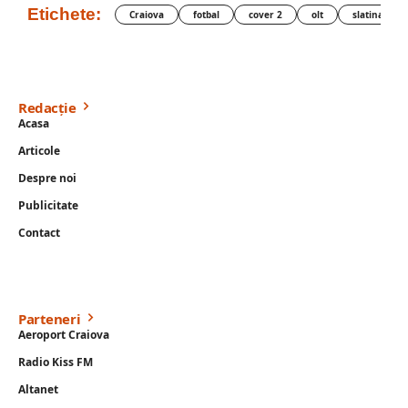
Etichete:
Craiova
fotbal
cover 2
olt
slatina
Redacție
Acasa
Articole
Despre noi
Publicitate
Contact
Parteneri
Aeroport Craiova
Radio Kiss FM
Altanet