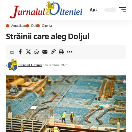
Aa
Actualitate
Dolj
Oltenia
Străinii care aleg Doljul
Jurnalul Olteniei
7 Decembrie 2023