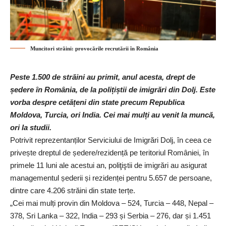
Muncitori străini: provocările recrutării în România
Peste 1.500 de străini au primit, anul acesta, drept de
ședere în România, de la polițiștii de imigrări din Dolj. Este
vorba despre cetățeni din state precum Republica
Moldova, Turcia, ori India. Cei mai mulți au venit la muncă,
ori la studii.
Potrivit reprezentanților Serviciului de Imigrări Dolj, în ceea ce
privește dreptul de ședere/rezidență pe teritoriul României, în
primele 11 luni ale acestui an, poliţiştii de imigrări au asigurat
managementul șederii și rezidenței pentru 5.657 de persoane,
dintre care 4.206 străini din state terțe.
„Cei mai mulți provin din Moldova – 524, Turcia – 448, Nepal –
378, Sri Lanka – 322, India – 293 și Serbia – 276, dar și 1.451