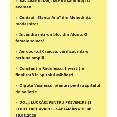
Bac 2026 în Dolj: 899 de candidați la
examen
Centrul „Sfânta Ana” din Mehedinți,
modernizat
Incendiu într-un bloc din Alunu. O
femeie salvată
Aeroportul Craiova, verificat într-o
acțiune amplă
Constantin Rădulescu: Investiție
finalizată la Spitalul Mihăești
Olguța Vasilescu: planuri pentru spitalul
de paliație
DOLJ. LUCRĂRI PENTRU PREVENIRE ȘI
CORECTARE AVARII – SĂPTĂMÂNA 10.08 –
16.08.2026