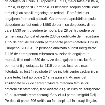
de cetățeni ai Uniunii Europene/SEE/CH, majoritatea din Italia,
Grecia, Bulgaria şi Germania. Principalele scopuri pentru care
străinii şi-au stabilit reşedinţa pe teritoriul României sunt
angajarea în muncă și studii. Ca urmare a aprobării dreptului
de ședere au fost emise 1.558 de permise de ședere, dintre
care 1.530 pentru ședere temporară și 28 pentru ședere pe
termen lung. Au fost eliberate 238 de certificate de înregistrare
și 25 de cărți de rezidență permanentă pentru cetățenii Uniunii
Europene/SEE/CH. În perioada analizată au fost înregistrate
1.446 de cereri pentru eliberarea avizelor de angajare în
muncă, fiind emise 330 de avize de angajare pentru lucrători
permanenţi şi detașați, iar 1116 cereri au fost respinse.
Totodată, au fost înregistrate 34 de invitații pentru cetățenii din
state terțe, fiind aprobate 27 și respinse 7. Au mai fost
soluționate și 27 de cereri privind reîntregirea familiei cu
cetățeni din state terțe, fiind avizate 23 și în curs de soluționare
4”, au transmis reprezentanții Serviciului pentru Imigrări Dolj.
Pe de altă parte, 306 străini au fost depistați în situații ilegale,