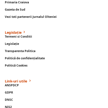
Primaria Craiova
Gazeta de Sud
Vezi toti partenerii Jurnalul Olteniei
Legislație
Termeni si Conditii
Legislație
Transparenta Politica
Politică de confidențialitate
Politică Cookies
Link-uri utile
ANSPDCP
GDPR
DNSC
NIS2