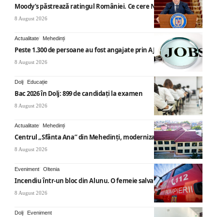
Moody’s păstrează ratingul României. Ce cere Nicușor Dan
8 August 2026
Actualitate
Mehedinți
Peste 1.300 de persoane au fost angajate prin AJOFM Mehedinți
8 August 2026
Dolj
Educație
Bac 2026 în Dolj: 899 de candidați la examen
8 August 2026
Actualitate
Mehedinți
Centrul „Sfânta Ana” din Mehedinți, modernizat
8 August 2026
Eveniment
Oltenia
Incendiu într-un bloc din Alunu. O femeie salvată
8 August 2026
Dolj
Eveniment