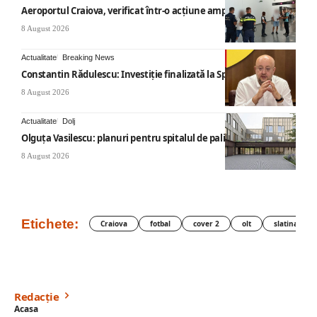
Aeroportul Craiova, verificat într-o acțiune amplă
8 August 2026
Actualitate
Breaking News
Constantin Rădulescu: Investiție finalizată la Spitalul Mihăești
8 August 2026
Actualitate
Dolj
Olguța Vasilescu: planuri pentru spitalul de paliație
8 August 2026
Etichete:
Craiova
fotbal
cover 2
olt
slatina
Redacție
Acasa