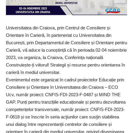
Universitatea din Craiova, prin Centrul de Consiliere și
Orientare în Carieră, în parteneriat cu Universitatea din
București, prin Departamentul de Consiliere și Orientare pentru
Carieră, vă aduce la cunoștință că în perioada 02-04 noiembrie
2023, va organiza, la Craiova, Conferința națională
Construiește-ți viitorul! Strategii și resurse pentru orientarea în
carieră în mediul universitar.
Evenimentul este organizat în cadrul proiectelor Educație prin
Consiliere și Orientare în Universitatea din Craiova – ECO
Ucv, număr proiect: CNFIS-FDI-2023-F-0487 și MIND THE
GAP. Punți pentru tranzițiile educaționale și pentru dezvoltarea
competențelor transversale, număr proiect: CNFIS-FDI-2023-
F-0618 și se înscrie în seria acţiunilor care susţin stabilirea
unui dialog între reprezentanții centrelor de consiliere și
orientare în carieră din mediul universitar, privind diseminarea