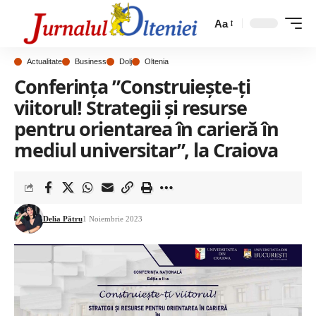
Aa
Actualitate
Business
Dolj
Oltenia
Conferința ”Construiește-ți
viitorul! Strategii și resurse
pentru orientarea în carieră în
mediul universitar”, la Craiova
Delia Pătru
1 Noiembrie 2023