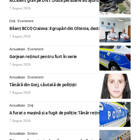
Accident grav pe DN7: Două persoane au ajuns la spital
7 August 2026
Dolj
Eveniment
Bilanț BCCO Craiova: 8 grupări din Oltenia, destructurate
7 August 2026
Actualitate
Eveniment
Gorjean reținut pentru furt în serie
7 August 2026
Actualitate
Eveniment
Tânără din Gorj, căutată de polițiști
7 August 2026
Actualitate
Dolj
A furat o mașină și a fugit de poliție: Tânăr reținut
7 August 2026
Actualitate
Extern