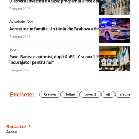
Diaspora Investește Acasă: programul a fost aprobat
7 August 2026
Actualitate
Dolj
Agresiune în familie: Un tânăr din Brabova a fost arestat
7 August 2026
Sport
Pavel Badea e optimist, după KuPS – Craiova 1-1: „Un rezultat
încurajator pentru noi”
7 August 2026
Etichete:
Craiova
fotbal
cover 2
olt
slatina
Redacție
Acasa