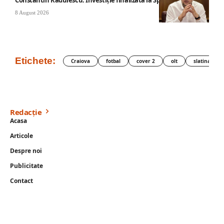
Constantin Rădulescu: Investiție finalizată la Spitalul Mihăești
8 August 2026
Etichete:
Craiova
fotbal
cover 2
olt
slatina
Redacție
Acasa
Articole
Despre noi
Publicitate
Contact