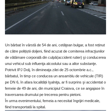
Un bărbat în vârstă de 54 de ani, cetăţean bulgar, a fost reținut
de către polițiștii doljeni, fiind acuzat de comiterea infracţiunilor
de vătămare corporală din culpă(accident rutier) şi conducerea
unui vehicul sub influenţa alcoolului sau a altor substanţe.
Potrivit IPJ Dolj, în dimineaţa zilei de 25 octombrie a.c.,
bărbatul, în timp ce conducea un ansamblu de vehicule (TIR)
pe DN 6, în afara localității Işalniţa, ar fi surprins şi accidentat o
femeie de 49 de ani, din municipiul Craiova, ce se angajase în
traversarea drumului pe trecerea pentru pietoni.
În urma evenimentului, femeia a necesitat îngrijiri medicale,
fiind transportată la spital.