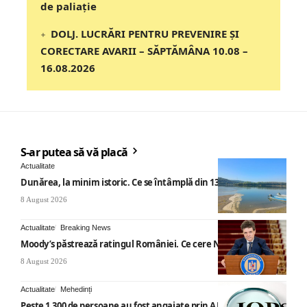
de paliație
DOLJ. LUCRĂRI PENTRU PREVENIRE ȘI
CORECTARE AVARII – SĂPTĂMÂNA 10.08 –
16.08.2026
S-ar putea să vă placă
Actualitate
Dunărea, la minim istoric. Ce se întâmplă din 13 august
8 August 2026
Actualitate
Breaking News
Moody’s păstrează ratingul României. Ce cere Nicușor Dan
8 August 2026
Actualitate
Mehedinți
Peste 1.300 de persoane au fost angajate prin AJOFM Mehedinți