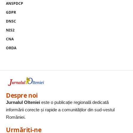
ANSPDCP
GDPR
DNSC
NIS2
CNA
ORDA
Despre noi
Jurnalul Olteniei
este o publicație regională dedicată
informării corecte și rapide a comunităților din sud-vestul
României.
Urmăriți-ne