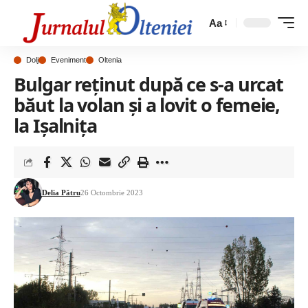
Aa
Dolj
Eveniment
Oltenia
Bulgar reținut după ce s-a urcat
băut la volan și a lovit o femeie,
la Ișalnița
Delia Pătru
26 Octombrie 2023