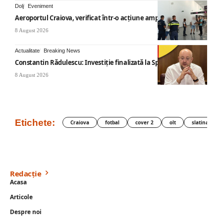
Dolj
Eveniment
Aeroportul Craiova, verificat într-o acțiune amplă
8 August 2026
Actualitate
Breaking News
Constantin Rădulescu: Investiție finalizată la Spitalul Mihăești
8 August 2026
Etichete:
Craiova
fotbal
cover 2
olt
slatina
Redacție
Acasa
Articole
Despre noi