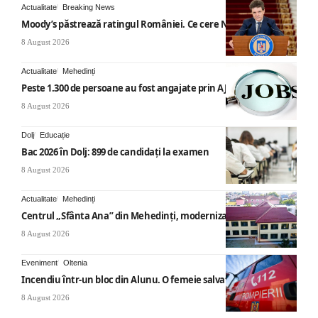
Actualitate
Breaking News
Moody’s păstrează ratingul României. Ce cere Nicușor Dan
8 August 2026
Actualitate
Mehedinți
Peste 1.300 de persoane au fost angajate prin AJOFM Mehedinți
8 August 2026
Dolj
Educație
Bac 2026 în Dolj: 899 de candidați la examen
8 August 2026
Actualitate
Mehedinți
Centrul „Sfânta Ana” din Mehedinți, modernizat
8 August 2026
Eveniment
Oltenia
Incendiu într-un bloc din Alunu. O femeie salvată
8 August 2026