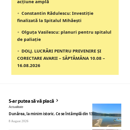
acțiune amplă
Constantin Rădulescu: Investiție
finalizată la Spitalul Mihăești
Olguța Vasilescu: planuri pentru spitalul
de paliație
DOLJ. LUCRĂRI PENTRU PREVENIRE ȘI
CORECTARE AVARII – SĂPTĂMÂNA 10.08 –
16.08.2026
S-ar putea să vă placă
Actualitate
Dunărea, la minim istoric. Ce se întâmplă din 13 august
8 August 2026