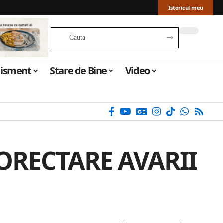
Istoricul meu
tisment
Stare de Bine
Video
ORECTARE AVARII