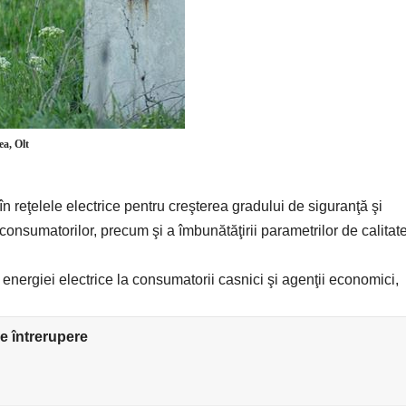
ea, Olt
în reţelele electrice pentru creşterea gradului de siguranţă şi
consumatorilor, precum şi a îmbunătăţirii parametrilor de calitat
 energiei electrice la consumatorii casnici şi agenţii economici,
e întrerupere