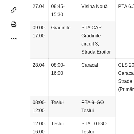
27.04
08:45-
Vișina Nouă
PTA 6.3
15:30
09:00-
Grădinile
PTA CAP
17:00
Grădinile
circuit 3,
Strada Eroilor
28.04
08:00-
Caracal
CLS 20
16:00
Caracal
Strada 
(Primăr
08:00-
Teslui
PTA 9 IGO
12:00
Teslui
12:00-
Teslui
PTA 10 IGO
16:00
Teslui