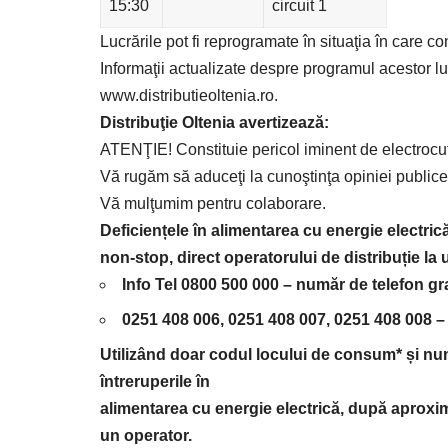
15:30
circuit 1
Lucrările pot fi reprogramate în situaţia în care c
Informaţii actualizate despre programul acestor l
www.distributieoltenia.ro.
Distribuţie Oltenia avertizează
:
ATENŢIE! Constituie pericol iminent de electrocu
Vă rugăm să aduceţi la cunoştinţa opiniei publice 
Vă mulţumim pentru colaborare.
Deficiențele în alimentarea cu energie electrică
non-stop, direct operatorului de distribuție la
Info Tel 0800 500 000
– număr de telefon grat
0251 408 006, 0251 408 007, 0251 408 008
– 
Utilizând doar codul locului de consum* și număr
întreruperile în
alimentarea cu energie electrică, după aproxim
un operator.