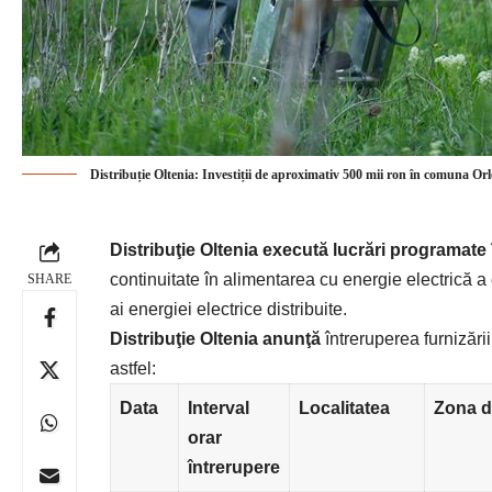
Distribuție Oltenia: Investiții de aproximativ 500 mii ron în comuna Orl
Distribuţie Oltenia
execută lucrări programate
continuitate în alimentarea cu energie electrică a 
SHARE
ai energiei electrice distribuite.
Distribuţie Oltenia anunţă
întreruperea furnizării
astfel:
Data
Interval
Localitatea
Zona d
orar
întrerupere