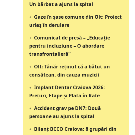
Un bărbat a ajuns la spital
Gaze în șase comune din Olt: Proiect
uriaș în derulare
Comunicat de presă – „Educație
pentru incluziune – O abordare
transfrontalieră”
Olt: Tânăr reţinut că a bătut un
consătean, din cauza muzicii
Implant Dentar Craiova 2026:
Preţuri, Etape şi Plata în Rate
Accident grav pe DN7: Două
persoane au ajuns la spital
Bilanț BCCO Craiova: 8 grupări din