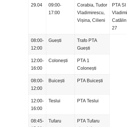
29.04
09:00-
Corabia, Tudor
PTA SI
17:00
Vladimirescu,
Vladimi
Vișina, Cilieni
Catăli
27
08:00-
Guești
Trafo PTA
12:00
Guești
12:00-
Colonești
PTA 1
16:00
Colonești
08:00-
Buicești
PTA Buicești
12:00
12:00-
Teslui
PTA Teslui
16:00
08:45-
Tufaru
PTA Tufaru