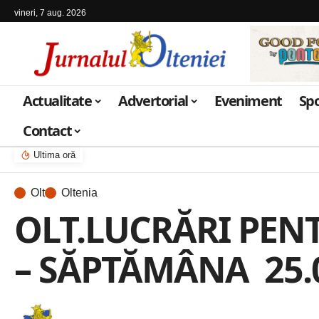
vineri, 7 aug. 2026
Actualitate
Advertorial
Eveniment
Sp
Contact
Ultima oră
Olt
Oltenia
OLT.LUCRĂRI PENT
– SĂPTĂMÂNA 25.0