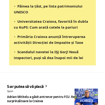
Pâinea la țăst, pe lista patrimoniului
UNESCO
Universitatea Craiova, favorită în dubla
cu KuPS: Cum arată cotele la pariuri
Primăria Craiova anunță întreruperea
activității Direcției de Impozite și Taxe
Scandalul navetei la IȘJ Gorj! Nouă
inspectori, puși să dea înapoi mii de lei
S-ar putea să vă placă
Sport
Adrian Mititelu a găsit antrenor pentru FCU. Revenire
surprinzătoare la Craiova