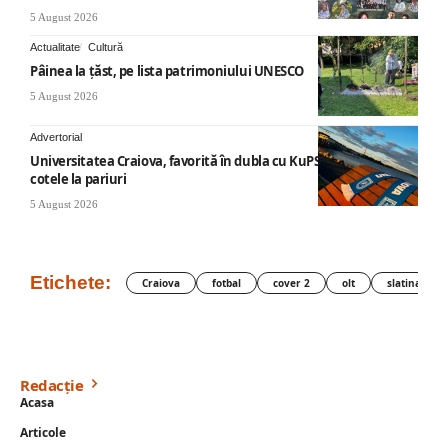
5 August 2026
Actualitate
Cultură
Pâinea la țăst, pe lista patrimoniului UNESCO
5 August 2026
Advertorial
Universitatea Craiova, favorită în dubla cu KuPS: Cum arată
cotele la pariuri
5 August 2026
Etichete:
Craiova
fotbal
cover 2
olt
slatina
Redacție
Acasa
Articole