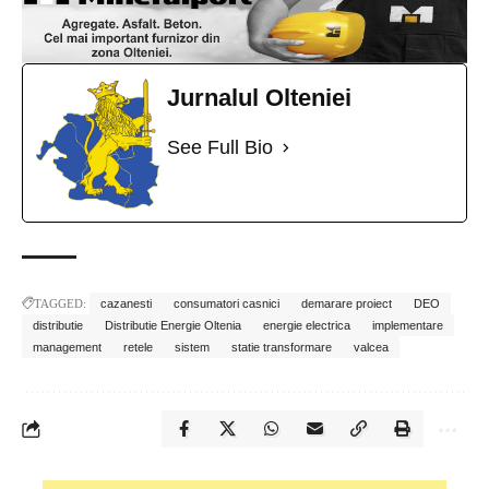
Jurnalul Olteniei
See Full Bio
TAGGED:
cazanesti
consumatori casnici
demarare proiect
DEO
distributie
Distributie Energie Oltenia
energie electrica
implementare
management
retele
sistem
statie transformare
valcea