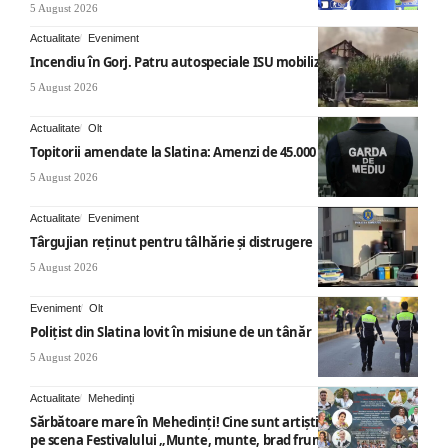
5 August 2026
Actualitate
Eveniment
Incendiu în Gorj. Patru autospeciale ISU mobilizate
5 August 2026
Actualitate
Olt
Topitorii amendate la Slatina: Amenzi de 45.000 de lei
5 August 2026
Actualitate
Eveniment
Târgujian reținut pentru tâlhărie și distrugere
5 August 2026
Eveniment
Olt
Polițist din Slatina lovit în misiune de un tânăr
5 August 2026
Actualitate
Mehedinți
Sărbătoare mare în Mehedinți! Cine sunt artiștii care vor urca
pe scena Festivalului „Munte, munte, brad frumos”