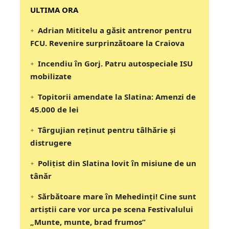
‎‎‎‎‎‎‎ULTIMA ORA
Adrian Mititelu a găsit antrenor pentru
FCU. Revenire surprinzătoare la Craiova
Incendiu în Gorj. Patru autospeciale ISU
mobilizate
Topitorii amendate la Slatina: Amenzi de
45.000 de lei
Târgujian reținut pentru tâlhărie și
distrugere
Polițist din Slatina lovit în misiune de un
tânăr
Sărbătoare mare în Mehedinți! Cine sunt
artiștii care vor urca pe scena Festivalului
„Munte, munte, brad frumos”