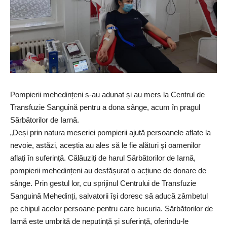
Pompierii mehedințeni s-au adunat și au mers la Centrul de
Transfuzie Sanguină pentru a dona sânge, acum în pragul
Sărbătorilor de Iarnă.
„Deși prin natura meseriei pompierii ajută persoanele aflate la
nevoie, astăzi, aceștia au ales să le fie alături și oamenilor
aflați în suferință. Călăuziți de harul Sărbătorilor de Iarnă,
pompierii mehedințeni au desfășurat o acțiune de donare de
sânge. Prin gestul lor, cu sprijinul Centrului de Transfuzie
Sanguină Mehedinți, salvatorii își doresc să aducă zâmbetul
pe chipul acelor persoane pentru care bucuria. Sărbătorilor de
Iarnă este umbrită de neputință și suferință, oferindu-le