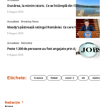
Actualitate
Dunărea, la minim istoric. Ce se întâmplă din 13 august
8 August 2026
Actualitate
Breaking News
Moody’s păstrează ratingul României. Ce cere Nicușor Dan
8 August 2026
Actualitate
Mehedinți
Peste 1.300 de persoane au fost angajate prin AJOFM Mehedinți
8 August 2026
Etichete:
Craiova
fotbal
cover 2
olt
slatina
Redacție
Acasa