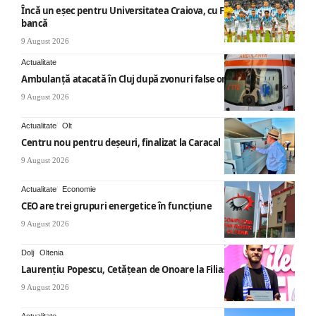
Încă un eșec pentru Universitatea Craiova, cu Filipe Coelho pe
bancă
9 August 2026
Actualitate
Ambulanță atacată în Cluj după zvonuri false online
9 August 2026
Actualitate
Olt
Centru nou pentru deșeuri, finalizat la Caracal
9 August 2026
Actualitate
Economie
CEO are trei grupuri energetice în funcțiune
9 August 2026
Dolj
Oltenia
Laurențiu Popescu, Cetățean de Onoare la Filiași
9 August 2026