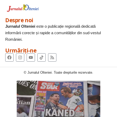
Despre noi
Jurnalul Olteniei
este o publicație regională dedicată
informării corecte și rapide a comunităților din sud-vestul
României.
Urmăriți-ne
© Jurnalul Olteniei. Toate drepturile rezervate.