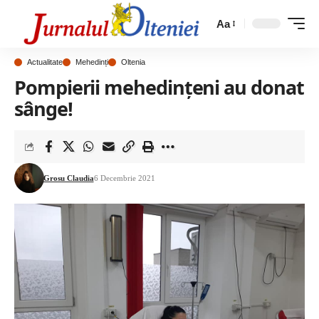
Aa
Actualitate
Mehedinți
Oltenia
Pompierii mehedințeni au donat
sânge!
Grosu Claudia
6 Decembrie 2021