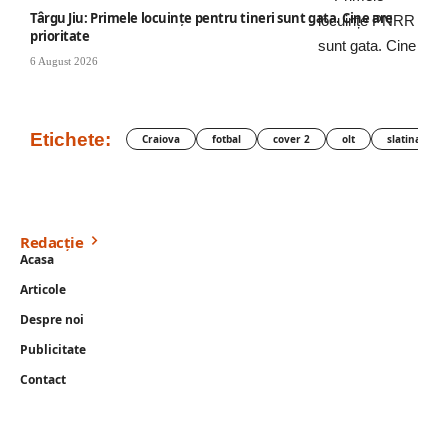
Târgu Jiu: Primele locuințe pentru tineri sunt gata. Cine are
prioritate
6 August 2026
Etichete:
Craiova
fotbal
cover 2
olt
slatina
Redacție
Acasa
Articole
Despre noi
Publicitate
Contact