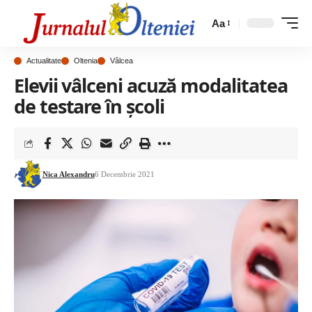
Aa
Actualitate
Oltenia
Vâlcea
Elevii vâlceni acuză modalitatea
de testare în școli
Nica Alexandru
6 Decembrie 2021