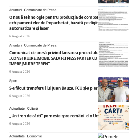
Anunturi
Comunicate de Presa
O nouă tehnologie pentru producția de componente ale
echipamentelor de împachetat, bazată pe digitalizare,
automatizare și laser
6 August 2026
Anunturi
Comunicate de Presa
Comunicat de presă privind lansarea proiectului cu titlul
„CONSTRUIRE IMOBIL SALA FITNESS PARTER CU SUPANTA SI
IMPREJMUIRE TEREN”
6 August 2026
Sport
S-a făcut transferul lui Juan Bauza. FCU și-a pierdut vedeta
6 August 2026
Actualitate
Cultură
„Un tren de cărți” pornește spre românii din Ucraina
6 August 2026
Actualitate
Economie