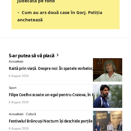
judecata pe fond
Cum au ars două case în Gorj. Poliția
anchetează
S-ar putea să vă placă
Actualitate
Raită prin viață. Despre noi: În spatele vorbelor, „nemicuri”
6 August 2026
Sport
Filipe Coelho scoate un egal pentru Craiova, în Finlanda
6 August 2026
Actualitate
Cultură
Festivalul Brâncuși Nocturn își deschide porțile la Târgu Jiu
6 August 2026