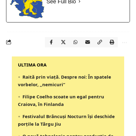
See Full Bio
‎‎‎‎‎‎‎ULTIMA ORA
Raită prin viață. Despre noi: În spatele
vorbelor, „nemicuri”
Filipe Coelho scoate un egal pentru
Craiova, în Finlanda
Festivalul Brâncuși Nocturn își deschide
porțile la Târgu Jiu
O nouă tehnologie pentru producția de