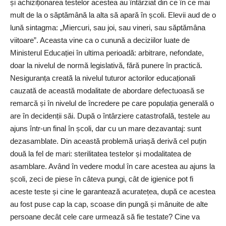
și achiziționarea testelor acestea au întârziat din ce în ce mai
mult de la o săptămână la alta să apară în școli. Elevii aud de o
lună sintagma: „Miercuri, sau joi, sau vineri, sau săptămâna
viitoare”. Aceasta vine ca o cunună a deciziilor luate de
Ministerul Educației în ultima perioadă: arbitrare, nefondate,
doar la nivelul de normă legislativă, fără punere în practică.
Nesiguranța creată la nivelul tuturor actorilor educaționali
cauzată de această modalitate de abordare defectuoasă se
remarcă și în nivelul de încredere pe care populația generală o
are în decidenții săi. După o întârziere catastrofală, testele au
ajuns într-un final în școli, dar cu un mare dezavantaj: sunt
dezasamblate. Din această problemă uriașă derivă cel puțin
două la fel de mari: sterilitatea testelor și modalitatea de
asamblare. Având în vedere modul în care acestea au ajuns la
școli, zeci de piese în câteva pungi, cât de igienice pot fi
aceste teste și cine le garantează acuratețea, după ce acestea
au fost puse cap la cap, scoase din pungă și mânuite de alte
persoane decât cele care urmează să fie testate? Cine va