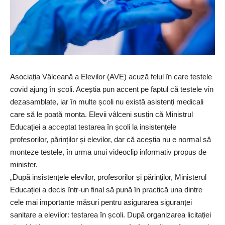
Asociația Vâlceană a Elevilor (AVE) acuză felul în care testele
covid ajung în școli. Aceștia pun accent pe faptul că testele vin
dezasamblate, iar în multe școli nu există asistenți medicali
care să le poată monta. Elevii vâlceni susțin că Ministrul
Educației a acceptat testarea în școli la insistențele
profesorilor, părinților și elevilor, dar că aceștia nu e normal să
monteze testele, în urma unui videoclip informativ propus de
minister.
„După insistențele elevilor, profesorilor și părinților, Ministerul
Educației a decis într-un final să pună în practică una dintre
cele mai importante măsuri pentru asigurarea siguranței
sanitare a elevilor: testarea în școli. După organizarea licitației