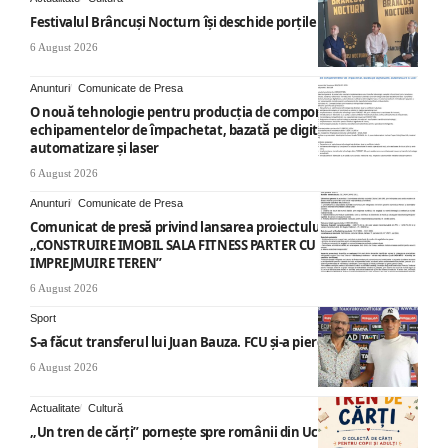
Festivalul Brâncuși Nocturn își deschide porțile la Târgu Jiu
6 August 2026
Anunturi
Comunicate de Presa
O nouă tehnologie pentru producția de componente ale
echipamentelor de împachetat, bazată pe digitalizare,
automatizare și laser
6 August 2026
Anunturi
Comunicate de Presa
Comunicat de presă privind lansarea proiectului cu titlul
„CONSTRUIRE IMOBIL SALA FITNESS PARTER CU SUPANTA SI
IMPREJMUIRE TEREN”
6 August 2026
Sport
S-a făcut transferul lui Juan Bauza. FCU și-a pierdut vedeta
6 August 2026
Actualitate
Cultură
„Un tren de cărți” pornește spre românii din Ucraina