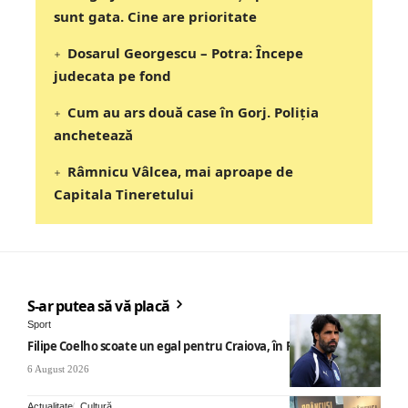
sunt gata. Cine are prioritate
Dosarul Georgescu – Potra: Începe
judecata pe fond
Cum au ars două case în Gorj. Poliția
anchetează
Râmnicu Vâlcea, mai aproape de
Capitala Tineretului
S-ar putea să vă placă
Sport
Filipe Coelho scoate un egal pentru Craiova, în Finlanda
6 August 2026
Actualitate
Cultură