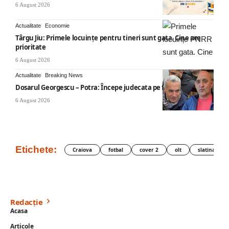
6 August 2026
Actualitate
Economie
Târgu Jiu: Primele locuințe pentru tineri sunt gata. Cine are
prioritate
6 August 2026
Actualitate
Breaking News
Dosarul Georgescu – Potra: Începe judecata pe fond
6 August 2026
Etichete:
Craiova
fotbal
cover 2
olt
slatina
Redacție
Acasa
Articole