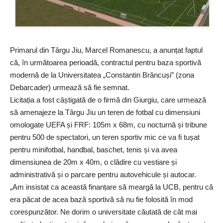
Primarul din Târgu Jiu, Marcel Romanescu, a anunțat faptul
că, în următoarea perioadă, contractul pentru baza sportivă
modernă de la Universitatea „Constantin Brâncuși” (zona
Debarcader) urmează să fie semnat.
Licitația a fost câștigată de o firmă din Giurgiu, care urmează
să amenajeze la Târgu Jiu un teren de fotbal cu dimensiuni
omologate UEFA și FRF: 105m x 68m, cu nocturnă și tribune
pentru 500 de spectatori, un teren sportiv mic ce va fi tușat
pentru minifotbal, handbal, baschet, tenis și va avea
dimensiunea de 20m x 40m, o clădire cu vestiare și
administrativă și o parcare pentru autovehicule și autocar.
„Am insistat ca această finanțare să meargă la UCB, pentru că
era păcat de acea bază sportivă să nu fie folosită în mod
corespunzător. Ne dorim o universitate căutată de cât mai