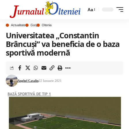
Aa
Actualitate
Gorj
Oltenia
Universitatea „Constantin
Brâncuși” va beneficia de o baza
sportivă modernă
Anghel Catalin
22 Ianuarie 2021